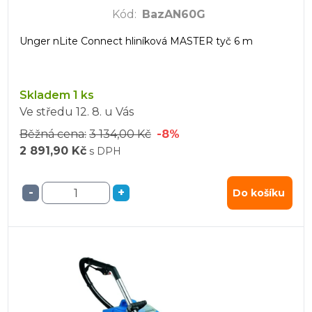
Kód
:
BazAN60G
Unger nLite Connect hliníková MASTER tyč 6 m
Skladem 1 ks
Ve středu
12. 8.
u Vás
Běžná cena:
3 134,00 Kč
-8%
2 891,90 Kč
s DPH
-
+
Do košíku