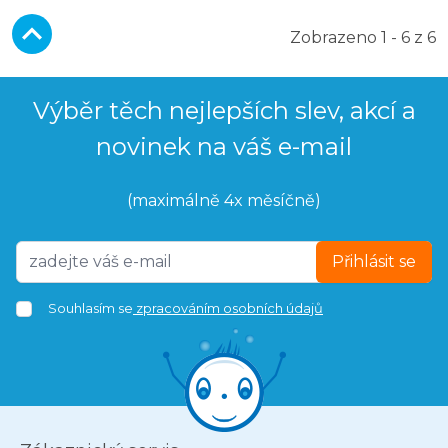
Zobrazeno 1 - 6 z 6
Výběr těch nejlepších slev, akcí a
novinek na váš e-mail
(maximálně 4x měsíčně)
Přihlásit se
Souhlasím se
zpracováním osobních údajů