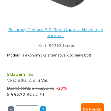
Bazarový Trimaco E-Z Floor Guards - Návlekový
automat
Kód
:
54710_bazar
Moderní a ekonomická alternativa k ochraně bot!
Skladem 1 ks
Ve středu
12. 8.
u Vás
Běžná cena:
6 763,00 Kč
-20%
5 443,79 Kč
s DPH
-
+
Do košíku