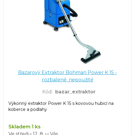
Bazarový Extraktor Bohman Power K 15 -
rozbalené, nepoužité
Kód
:
bazar_extraktor
Výkonný extraktor Power K 15 s kovovou hubicí na
koberce a podlahy
Skladem 1 ks
Ve středu
12. 8.
u Vás