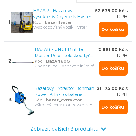
dodávány
se zárukou od 1 do 6 měsíců
. Také
BAZAR - Bazarový
52 635,00 Kč
s
nabízíme prodej a výkup použitých: úklidové vozíky,
vysokozdvižný vozík Hyster
DPH
vysavače, mycí stroje, čistící stroje, úklidová chemie a
1
Kód:
bazarHyster
A1.25XL
Vysokozdvižný vozík Hyster
další úklidové techniky.
Do košíku
BAZAR - UNGER nLite
2 891,90 Kč
s
Master Pole - teleskop tyč
DPH
2
Kód:
BazAN60G
4x1,71 m, výška 6 m
Unger nLite Connect hliníková
Do košíku
MASTER tyč 6 m
Bazarový Extraktor Bohman
21 175,00 Kč
s
Power K 15 - rozbalené,
DPH
3
Kód:
bazar_extraktor
nepoužité
Výkonný extraktor Power K 15 s
Do košíku
kovovou hubicí na koberce a
podlahy
Zobrazit dalších 3 produktů