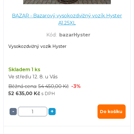
BAZAR - Bazarový vysokozdvižný vozík Hyster
A1.25XL
Kód
:
bazarHyster
Vysokozdvižný vozík Hyster
Skladem 1 ks
Ve středu
12. 8.
u Vás
Běžná cena:
54 450,00 Kč
-3%
52 635,00 Kč
s DPH
-
+
Do košíku