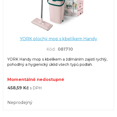
YORK plochý mop s kbelíkem Handy
Kód
:
081710
YORK Handy mop s kbelíkem a ždímáním zajistí rychlý,
pohodlný a hygienický úklid všech typů podlah.
Momentálně nedostupné
458,59 Kč
s DPH
Neprodejný