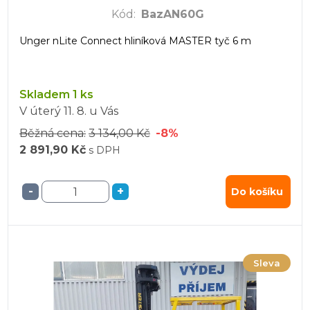
Kód
:
BazAN60G
Unger nLite Connect hliníková MASTER tyč 6 m
Skladem 1 ks
V úterý
11. 8.
u Vás
Běžná cena:
3 134,00 Kč
-8%
2 891,90 Kč
s DPH
-
+
Do košíku
Sleva