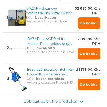
dodávány
se zárukou od 1 do 6 měsíců
. Také
BAZAR - Bazarový
52 635,00 Kč
s
nabízíme prodej a výkup použitých: úklidové vozíky,
vysokozdvižný vozík Hyster
DPH
vysavače, mycí stroje, čistící stroje, úklidová chemie a
1
Kód:
bazarHyster
A1.25XL
Vysokozdvižný vozík Hyster
další úklidové techniky.
Do košíku
BAZAR - UNGER nLite
2 891,90 Kč
s
Master Pole - teleskop tyč
DPH
2
Kód:
BazAN60G
4x1,71 m, výška 6 m
Unger nLite Connect hliníková
Do košíku
MASTER tyč 6 m
Bazarový Extraktor Bohman
21 175,00 Kč
s
Power K 15 - rozbalené,
DPH
3
Kód:
bazar_extraktor
nepoužité
Výkonný extraktor Power K 15 s
Do košíku
kovovou hubicí na koberce a
podlahy
Zobrazit dalších 3 produktů