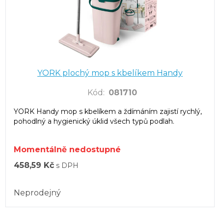
YORK plochý mop s kbelíkem Handy
Kód
:
081710
YORK Handy mop s kbelíkem a ždímáním zajistí rychlý,
pohodlný a hygienický úklid všech typů podlah.
Momentálně nedostupné
458,59 Kč
s DPH
Neprodejný