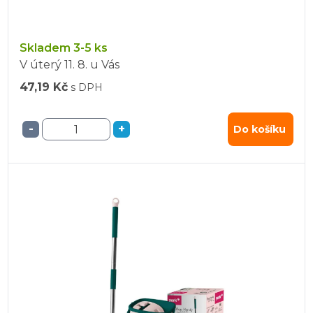
Skladem 3-5 ks
V úterý
11. 8.
u Vás
47,19 Kč
s DPH
-
+
Do košíku