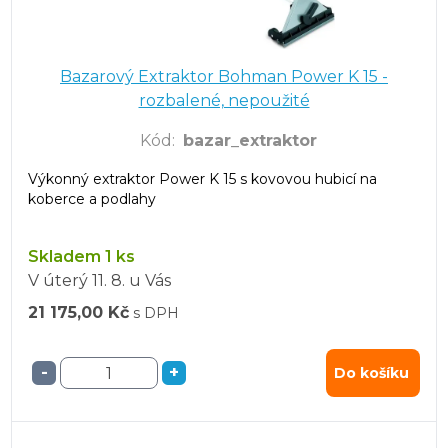
Bazarový Extraktor Bohman Power K 15 -
rozbalené, nepoužité
Kód
:
bazar_extraktor
Výkonný extraktor Power K 15 s kovovou hubicí na
koberce a podlahy
Skladem 1 ks
V úterý
11. 8.
u Vás
21 175,00 Kč
s DPH
-
+
Do košíku