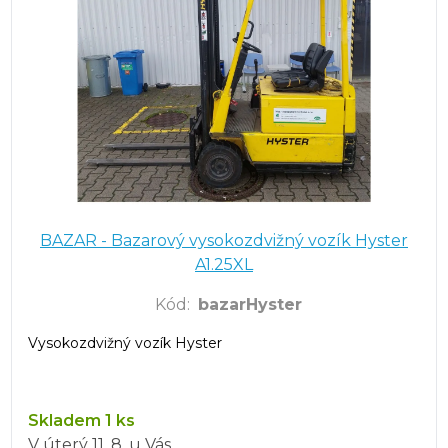
BAZAR - Bazarový vysokozdvižný vozík Hyster
A1.25XL
Kód
:
bazarHyster
Vysokozdvižný vozík Hyster
Skladem 1 ks
V úterý
11. 8.
u Vás