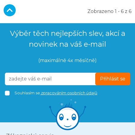
Zobrazeno 1 - 6 z 6
Výběr těch nejlepších slev, akcí a
novinek na váš e-mail
(maximálně 4x měsíčně)
Přihlásit se
Souhlasím se
zpracováním osobních údajů