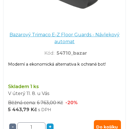
Bazarový Trimaco E-Z Floor Guards - Návlekový
automat
Kód
:
54710_bazar
Moderní a ekonomická alternativa k ochraně bot!
Skladem 1 ks
V úterý
11. 8.
u Vás
Běžná cena:
6 763,00 Kč
-20%
5 443,79 Kč
s DPH
-
+
Do košíku