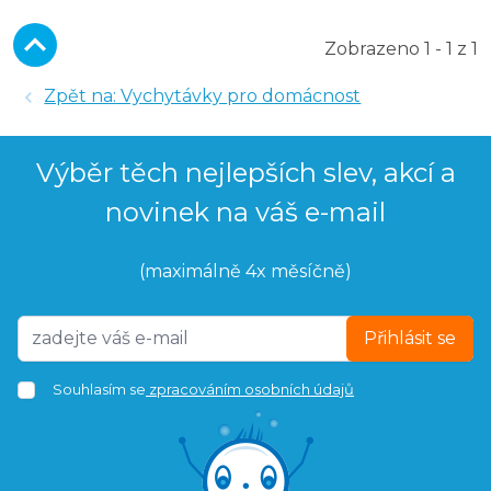
Zobrazeno 1 - 1 z 1
Zpět na: Vychytávky pro domácnost
Výběr těch nejlepších slev, akcí a
novinek na váš e-mail
(maximálně 4x měsíčně)
Přihlásit se
Souhlasím se
zpracováním osobních údajů