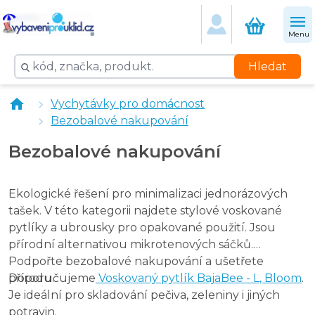
Voskovaný ubrousek BajaBee - S, Bloom, 1 ks
Menu
Hledat
Vychytávky pro domácnost
Bezobalové nakupování
Bezobalové nakupování
Ekologické řešení pro minimalizaci jednorázových
tašek. V této kategorii najdete stylové voskované
pytlíky a ubrousky pro opakované použití. Jsou
přírodní alternativou mikrotenových sáčků.
Podpořte bezobalové nakupování a ušetřete
přírodu.
Doporučujeme
Voskovaný pytlík BajaBee - L, Bloom
.
Je ideální pro skladování pečiva, zeleniny i jiných
potravin.