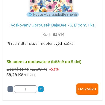
Kupte více, zaplatíte méně
Voskovaný ubrousek BajaBee - S, Bloom, 1 ks
Kód
:
BJ414
Přírodní alternativa mikrotenových sáčků.
Skladem u dodavatele (běžně do 5 dní)
Běžná cena:
125,00 Kč
-53%
59,29 Kč
s DPH
-
+
Do košíku