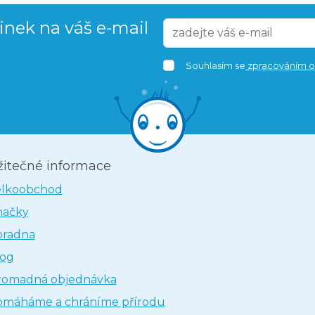
vinek na váš e-mail
Souhlasím se
zpracováním o
žitečné informace
elkoobchod
načky
oradna
log
romadná objednávka
omáháme a chráníme přírodu