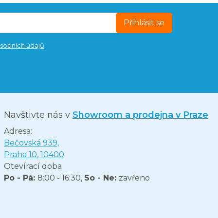
Přihlásit se
sobních údajů
Navštivte nás v
Showroom a prodejna v Praze
Adresa:
Bečovská 939,
Praha 10, 10400
Otevírací doba
Po - Pá:
8:00 - 16:30,
So - Ne:
zavřeno