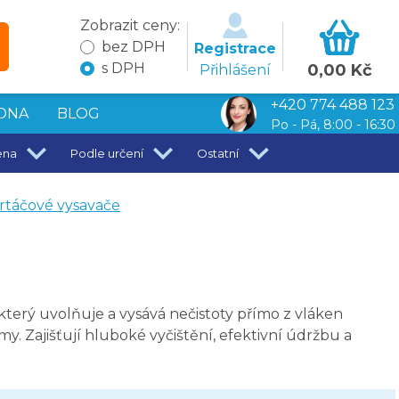
Zobrazit ceny:
bez DPH
Registrace
s DPH
0,00 Kč
Přihlášení
+420 774 488 123
DNA
BLOG
Po - Pá, 8:00 - 16:30
ena
Podle určení
Ostatní
rtáčové vysavače
který uvolňuje a vysává nečistoty přímo z vláken
my. Zajišťují hluboké vyčištění, efektivní údržbu a