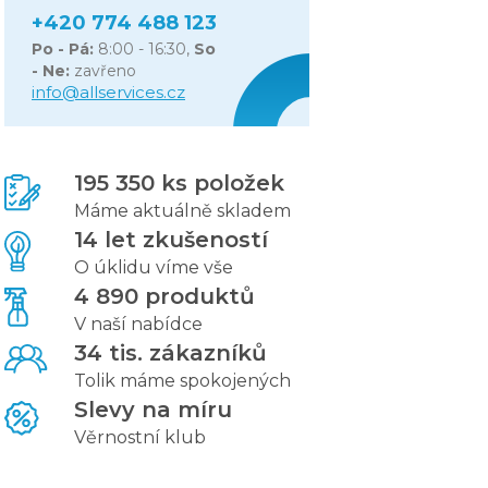
+420 774 488 123
Po - Pá:
8:00 - 16:30,
So
- Ne:
zavřeno
info@allservices.cz
195 350 ks položek
Máme aktuálně skladem
14 let zkušeností
O úklidu víme vše
4 890 produktů
V naší nabídce
34 tis. zákazníků
Tolik máme spokojených
Slevy na míru
Věrnostní klub