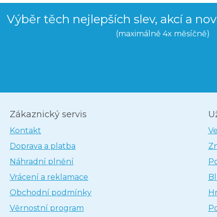
Výběr těch nejlepších slev, akcí a no
(maximálně 4x měsíčně)
Zákaznický servis
U
Kontakt
V
Doprava a platba
Z
Náhradní plnění
P
Vrácení a reklamace
B
Obchodní podmínky
H
Věrnostní program
P