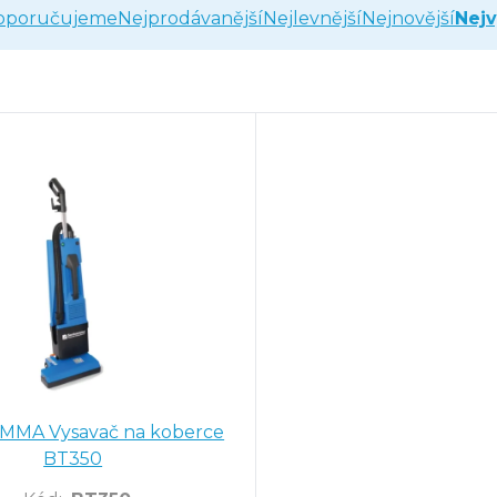
oporučujeme
Nejprodávanější
Nejlevnější
Nejnovější
Nejv
MA Vysavač na koberce
BT350