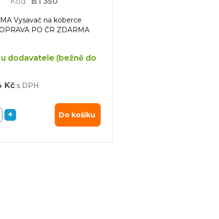
Kód
:
BT350
A Vysavač na koberce
DOPRAVA PO ČR ZDARMA
u dodavatele (bežně do
4 Kč
s DPH
+
Do košíku