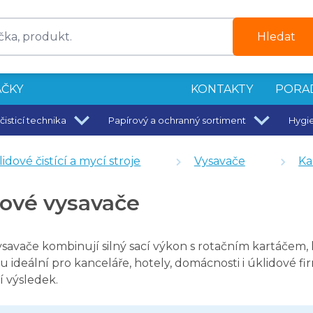
Hledat
ČKY
KONTAKTY
PORA
čisticí technika
Papírový a ochranný sortiment
Hygi
idové čistící a mycí stroje
Vysavače
Ka
ové vysavače
savače kombinují silný sací výkon s rotačním kartáčem, 
u ideální pro kanceláře, hotely, domácnosti i úklidové fir
í výsledek.