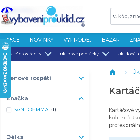
SANTOEMMA Vysavač na koberce BT350
AKCE
NOVINKY
VÝPRODEJ
BAZAR
ZNA
Čisticí prostředky
Úklidové pomůcky
Úklidová a 
Úkl
Cenové rozpětí
Kartáč
Značka
SANTOEMMA
(1)
Kartáčové vy
koberců. Jso
profesionáln
Délka