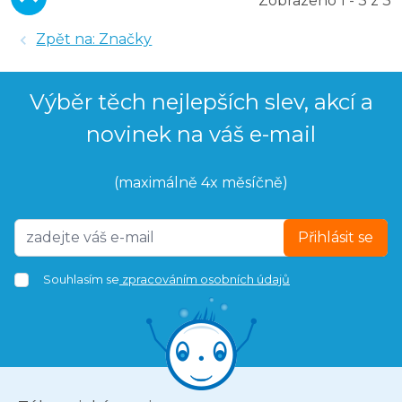
Zobrazeno 1 - 3 z 3
Zpět na: Značky
Výběr těch nejlepších slev, akcí a
novinek na váš e-mail
(maximálně 4x měsíčně)
Přihlásit se
Souhlasím se
zpracováním osobních údajů