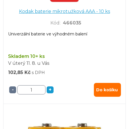
Kodak baterie mikrotužková AAA - 10 ks
Kód
:
466035
Univerzální baterie ve výhodném balení
Skladem 10+ ks
V úterý
11. 8.
u Vás
102,85 Kč
s DPH
-
+
Do košíku