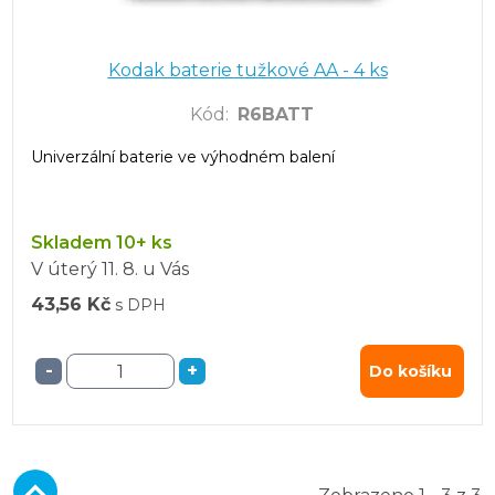
Kodak baterie tužkové AA - 4 ks
Kód
:
R6BATT
Univerzální baterie ve výhodném balení
Skladem 10+ ks
V úterý
11. 8.
u Vás
43,56 Kč
s DPH
-
+
Do košíku