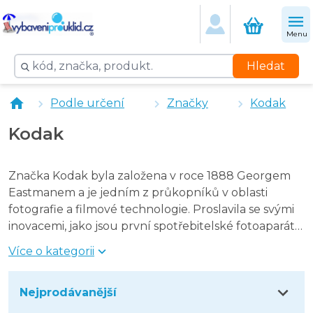
Kodak baterie tužkové AA - 4 ks
Kodak Baterie R20D 1,5 V - 2 ks
Menu
Kodak baterie mikrotužková AAA - 10 ks
Hledat
Podle určení
Značky
Kodak
Kodak
Značka Kodak byla založena v roce 1888 Georgem
Eastmanem a je jedním z průkopníků v oblasti
fotografie a filmové technologie. Proslavila se svými
inovacemi, jako jsou první spotřebitelské fotoaparáty
a filmové role, které zpopularizovaly fotografování
Více o kategorii
mezi širokou veřejností. V současnosti se Kodak
zaměřuje na své zobrazovací technologie na digitální
Nejprodávanější
tisk, a licencování značek pro produkty, jako jsou
digitální fotoaparáty, tiskárny a příslušenství.