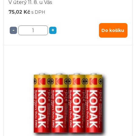
V úterý
11. 8.
u Vás
75,02 Kč
s DPH
-
+
Do košíku