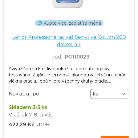
Kupte více, zaplatíte méně
Lenor Professional aviváž Sensitive Cotton 200
dávek, 4 L
Kód
:
PG110023
Aviváž šetrná k citlivé pokožce, dermatologicky
testována. Zajišťuje jemnost, dlouhotrvající vůni a chrání
vlákna prádla. Ideální pro všechny druhy prádla,
zanechává prádlo svěží i po sušení v sušičce.
Nakupuji po
Skladem 3-5 ks
V pátek
7. 8.
u Vás
422,29 Kč
s DPH