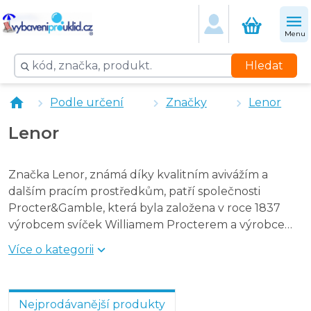
Lenor aviváž Summer Breeze 5 l
Lenor aviváž Spring Breeze 5 l
Menu
Lenor aviváž Eliminator 4,75 l
Chopa aviváž vanilka 1 l
Hledat
Lenor aviváž Summer Breeze 4 l
Lenor Professional aviváž Freshness Protection 200 dáve
Podle určení
Značky
Lenor
Lenor aviváž Sea Breeze 4 l
Lenor Professional aviváž Sensitive Cotton 200 dávek, 4 
Lenor
Značka Lenor, známá díky kvalitním avivážím a
dalším pracím prostředkům, patří společnosti
Procter&Gamble, která byla založena v roce 1837
výrobcem svíček Williamem Procterem a výrobcem
mýdla James Gamblem v USA.
Více o kategorii
Nejprodávanější produkty