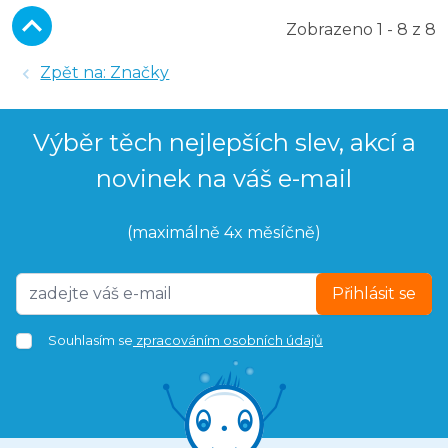
Zobrazeno 1 - 8 z 8
Zpět na: Značky
Výběr těch nejlepších slev, akcí a
novinek na váš e-mail
(maximálně 4x měsíčně)
Přihlásit se
Souhlasím se
zpracováním osobních údajů