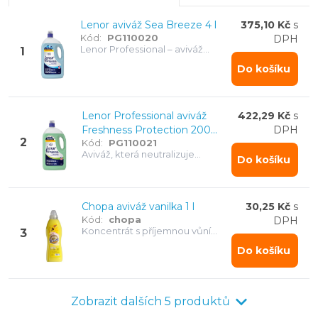
Lenor aviváž Sea Breeze 4 l
375,10 Kč
s
Kód:
PG110020
DPH
Lenor Professional – aviváž
1
navržená pro profesionální
Do košíku
použití. Zjemňuje prádlo, chrání
vlákna a dodává dlouhotrvající
svěžes. 200 dávek. Svěží mořská
vůně.
Lenor Professional aviváž
422,29 Kč
s
Freshness Protection 200
DPH
2
Kód:
PG110021
dávek, 4 L
Aviváž, která neutralizuje
Do košíku
zápachy a zároveň pečuje o
vaše prádlo – svěžest a ochrana
v jednom. 200 dávek
Chopa aviváž vanilka 1 l
30,25 Kč
s
Kód:
chopa
DPH
Koncentrát s příjemnou vůní
3
vanilky
Do košíku
Zobrazit dalších 5 produktů