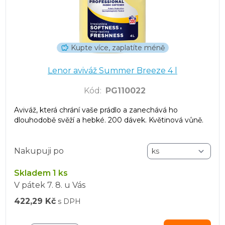
Kupte více, zaplatíte méně
Lenor aviváž Summer Breeze 4 l
Kód
:
PG110022
Aviváž, která chrání vaše prádlo a zanechává ho
dlouhodobě svěží a hebké. 200 dávek. Květinová vůně.
Nakupuji po
Skladem 1 ks
V pátek
7. 8.
u Vás
422,29 Kč
s DPH