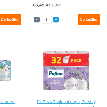
83,49 Kč
s DPH
-
+
Do košíku
Do košíku
quabond
PUFINA Toaletní papír, 3vrstvý,