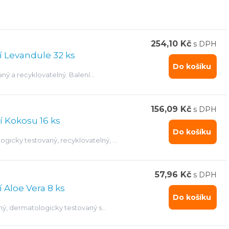
254,10 Kč
s DPH
ní Levandule 32 ks
Do košíku
aný a recyklovatelný. Balení
156,09 Kč
s DPH
í Kokosu 16 ks
Do košíku
logicky testovaný, recyklovatelný, s
57,96 Kč
s DPH
í Aloe Vera 8 ks
Do košíku
elný, dermatologicky testovaný s