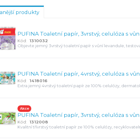
anější produkty
PUFINA Toaletní papír, 3vrstvý, celulóza s vů
Kód:
1310032
Objevte jemný 3vrstvý toaletní papír s vůní levandule, testov
obsahuje 32 rolí.
PUFINA Toaletní papír, 4vrstvý, celulóza s vůn
Kód:
1418016
Extra jemný 4vrstvý toaletní papír ze 100% celulózy, dermato
vůní kokosu.
Akce
PUFINA Toaletní papír, 3vrstvý, celulóza s vůn
Kód:
1312008
Kvalitní třívrstvý toaletní papír ze 100% celulózy, recyklovat
jemnou parfemací.