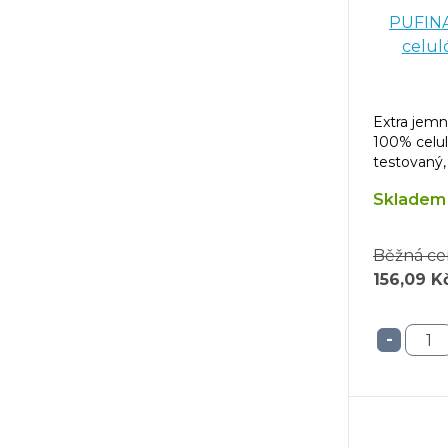
PUFINA 
celul
Extra jemn
100% celul
testovaný, 
kokosu.
Skladem 
Běžná ce
156,09 K
-