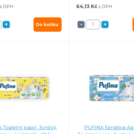
64,13 Kč
s DPH
s DPH
+
-
+
Do košíku
Toaletní papír, 3vrstvý,
PUFINA Sensitive A