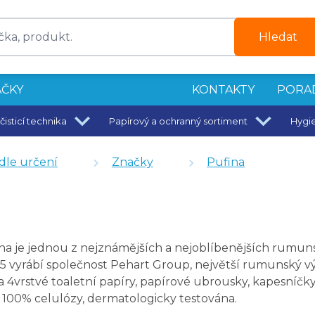
le 32 ks
lóza 10 ks
Hledat
 8 ks
0 ks
6 ks
ČKY
KONTAKTY
PORA
če a skořice 8 ks
2 m
čisticí technika
Papírový a ochranný sortiment
Hygi
dle určení
Značky
Pufina
na je jednou z nejznámějších a nejoblíbenějších rumu
 vyrábí společnost Pehart Group, největší rumunský vý
a 4vrstvé toaletní papíry, papírové ubrousky, kapesníčky, 
 100% celulózy, dermatologicky testována.