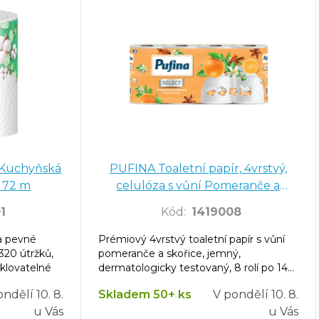
 Kuchyňská
PUFINA Toaletní papír, 4vrstvý,
n 72 m
celulóza s vůní Pomeranče a
skořice 8 ks
1
Kód
:
1419008
a pevné
Prémiový 4vrstvý toaletní papír s vůní
320 útržků,
pomeranče a skořice, jemný,
yklovatelné
dermatologicky testovaný, 8 rolí po 140
útržcích.
ondělí
10. 8.
Skladem 50+ ks
V pondělí
10. 8.
u Vás
u Vás