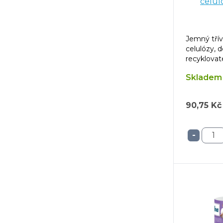
celul
Jemný třív
celulózy, 
recyklovate
Skladem 
90,75 Kč
-