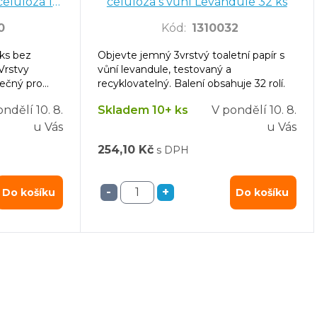
 celulóza 10
celulóza s vůní Levandule 32 ks
0
Kód
:
1310032
 ks bez
Objevte jemný 3vrstvý toaletní papír s
 Vrstvy
vůní levandule, testovaný a
ečný pro
recyklovatelný. Balení obsahuje 32 rolí.
ondělí
10. 8.
Skladem 10+ ks
V pondělí
10. 8.
u Vás
u Vás
254,10 Kč
s DPH
-
+
Do košíku
Do košíku