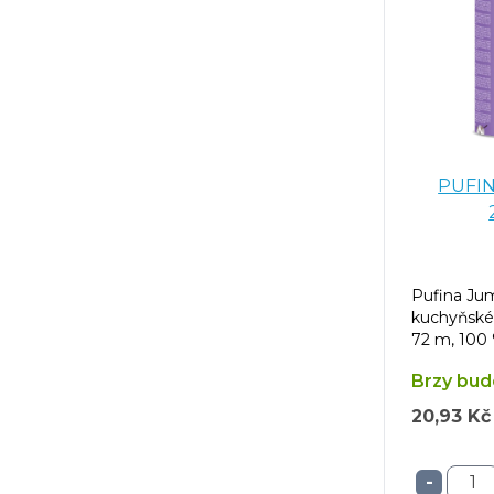
PUFIN
Pufina Jum
kuchyňské 
72 m, 100 
Brzy bud
20,93 Kč
-