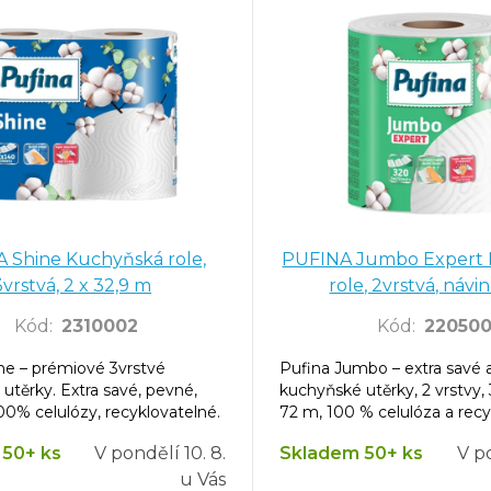
 Shine Kuchyňská role,
PUFINA Jumbo Expert
3vrstvá, 2 x 32,9 m
role, 2vrstvá, návi
Kód
:
2310002
Kód
:
220500
ne – prémiové 3vrstvé
Pufina Jumbo – extra savé 
utěrky. Extra savé, pevné,
kuchyňské utěrky, 2 vrstvy, 
00% celulózy, recyklovatelné.
72 m, 100 % celulóza a rec
50+ ks
V pondělí
10. 8.
Skladem 50+ ks
V p
u Vás