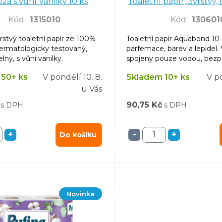
óza s vůní Vanilky 10 ks
Toaletní papír, 3vrstvý,
ks
Kód
:
1315010
Kód
:
130601
rstvý toaletní papír ze 100%
Toaletní papír Aquabond 10
dermatologicky testovaný,
parfemace, barev a lepidel.
lný, s vůní vanilky.
spojeny pouze vodou, bezp
celou rodinu.
50+ ks
V pondělí
10. 8.
Skladem 10+ ks
V p
u Vás
90,75 Kč
s DPH
s DPH
+
-
+
Do košíku
Novinka