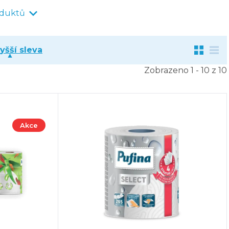
oduktů
yšší sleva
Zobrazeno 1 - 10 z 10
Akce