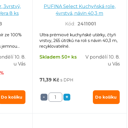
, 3vrstvý,
PUFINA Select Kuchyňská role,
Vera 8 ks
4vrstvá, návin 40,3 m
8
Kód
:
2411001
apír ze 100%
Ultra prémiové kuchyňské utěrky, čtyři
vrstvy, 265 útržků na roli s návin 40,3 m,
s jemnou
recyklovatelné.
ondělí
10. 8.
Skladem 50+ ks
V pondělí
10. 8.
u Vás
u Vás
3%
71,39 Kč
s DPH
-
+
Do košíku
Do košíku