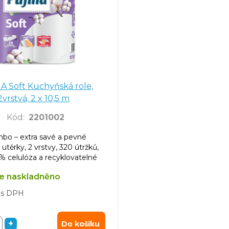
A Soft Kuchyňská role,
2vrstvá, 2 x 10,5 m
Kód
:
2201002
bo – extra savé a pevné
utěrky, 2 vrstvy, 320 útržků,
% celulóza a recyklovatelné
e naskladněno
s DPH
+
Do košíku