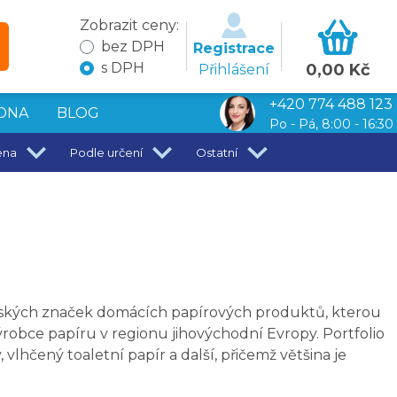
Zobrazit ceny:
bez DPH
Registrace
s DPH
0,00 Kč
Přihlášení
+420 774 488 123
DNA
BLOG
Po - Pá, 8:00 - 16:30
ena
Podle určení
Ostatní
nských značek domácích papírových produktů, kterou
robce papíru v regionu jihovýchodní Evropy. Portfolio
vlhčený toaletní papír a další, přičemž většina je