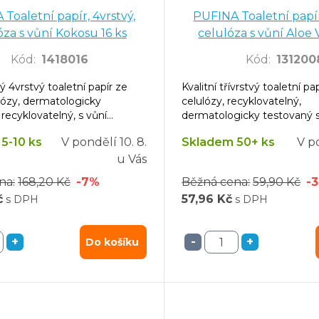
Toaletní papír, 4vrstvý,
PUFINA Toaletní papír
óza s vůní Kokosu 16 ks
celulóza s vůní Aloe 
Kód
:
1418016
Kód
:
131200
ý 4vrstvý toaletní papír ze
Kvalitní třívrstvý toaletní p
ózy, dermatologicky
celulózy, recyklovatelný,
recyklovatelný, s vůní
dermatologicky testovaný 
parfemací.
5-10 ks
V pondělí
10. 8.
Skladem 50+ ks
V p
u Vás
na:
168,20 Kč
-7%
Běžná cena:
59,90 Kč
-
č
57,96 Kč
s DPH
s DPH
+
-
+
Do košíku