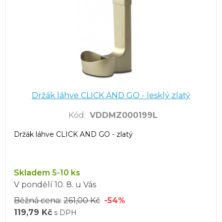
Držák láhve CLICK AND GO - lesklý zlatý
Kód
:
VDDMZ000199L
Držák láhve CLICK AND GO - zlatý
Skladem 5-10 ks
V pondělí
10. 8.
u Vás
Běžná cena:
261,00 Kč
-54%
119,79 Kč
s DPH