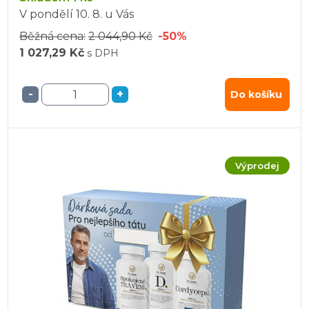
V pondělí
10. 8.
u Vás
Běžná cena:
2 044,90 Kč
-50%
1 027,29 Kč
s DPH
-
+
Do košíku
Výprodej