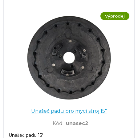
Výprodej
Unašeč padu pro mycí stroj 15"
Kód
:
unasec2
Unašeč padu 15"