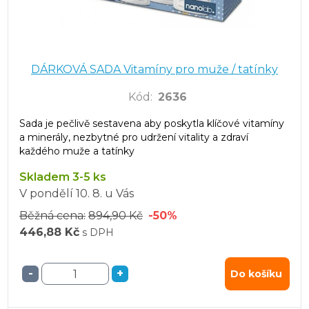
DÁRKOVÁ SADA Vitamíny pro muže / tatínky
Kód
:
2636
Sada je pečlivě sestavena aby poskytla klíčové vitamíny
a minerály, nezbytné pro udržení vitality a zdraví
každého muže a tatínky
Skladem 3-5 ks
V pondělí
10. 8.
u Vás
Běžná cena:
894,90 Kč
-50%
446,88 Kč
s DPH
-
+
Do košíku