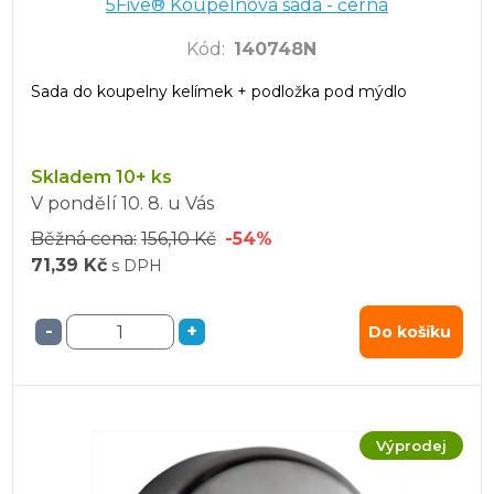
5Five® Koupelnová sada - černá
Kód
:
140748N
Sada do koupelny kelímek + podložka pod mýdlo
Skladem 10+ ks
V pondělí
10. 8.
u Vás
Běžná cena:
156,10 Kč
-54%
71,39 Kč
s DPH
-
+
Do košíku
Výprodej