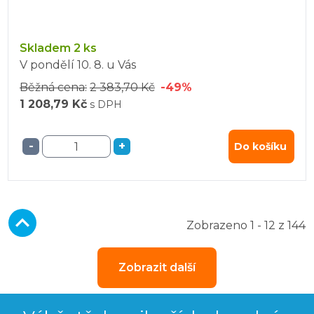
Skladem 2 ks
V pondělí
10. 8.
u Vás
Běžná cena:
2 383,70 Kč
-49%
1 208,79 Kč
s DPH
-
+
Do košíku
Zobrazeno 1 - 12 z 144
Zobrazit další