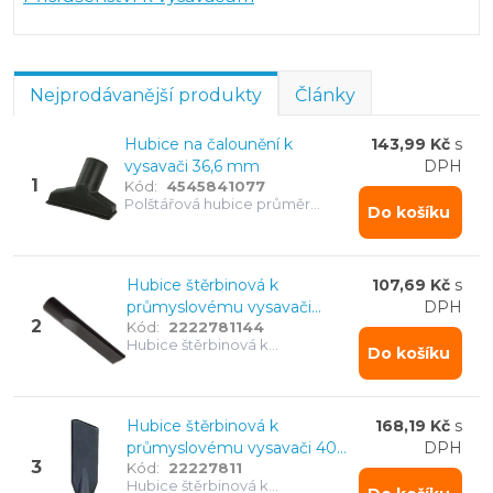
Nejprodávanější produkty
Články
Hubice na čalounění k
143,99 Kč
s
vysavači 36,6 mm
DPH
1
Kód:
4545841077
Polštářová hubice průměr
Do košíku
koncovky cca 36,5 mm
Hubice štěrbinová k
107,69 Kč
s
průmyslovému vysavači
DPH
2
Kód:
2222781144
36,6mm
Hubice štěrbinová k
Do košíku
průmyslovému vysavači 36,6
mm
Hubice štěrbinová k
168,19 Kč
s
průmyslovému vysavači 40
DPH
3
Kód:
22227811
mm
Hubice štěrbinová k