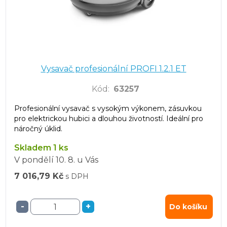
Vysavač profesionální PROFI 1.2.1 ET
Kód
:
63257
Profesionální vysavač s vysokým výkonem, zásuvkou
pro elektrickou hubici a dlouhou životností. Ideální pro
náročný úklid.
Skladem 1 ks
V pondělí
10. 8.
u Vás
7 016,79 Kč
s DPH
-
+
Do košíku