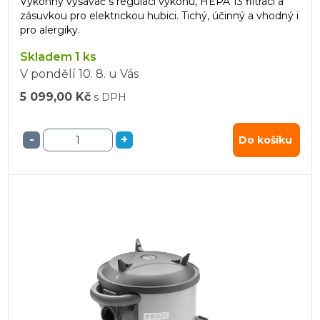
Výkonný vysavač s regulací výkonu, HEPA 13 filtrací a
zásuvkou pro elektrickou hubici. Tichý, účinný a vhodný i
pro alergiky.
Skladem 1 ks
V pondělí
10. 8.
u Vás
5 099,00 Kč
s DPH
-
+
Do košíku