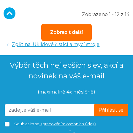
Zobrazeno 1 - 12 z 14
Zobrazit další
Zpět na: Úklidové čistící a mycí stroje
Výběr těch nejlepších slev, akcí a
novinek na váš e-mail
(maximálně 4x měsíčně)
Přihlásit se
Souhlasím se
zpracováním osobních údajů