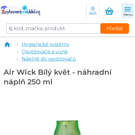
Menu
Hledat
vybaveniprouklid.cz Hang Tag - vonná závěska Jablko
Hygienické systémy
Air Wick Soft Cotton - náhradní náplň 250 ml
Osvěžovače a vůně
Air Wick Magnolia a Cherry blossom - náhradní náplň 
Náplně do osvěžovačů
Air Wick Bílý květ - náhradní
náplň 250 ml