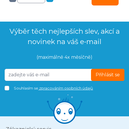
Výběr těch nejlepších slev, akcí a
novinek na váš e-mail
(maximálně 4x měsíčně)
Přihlásit se
Souhlasím se
zpracováním osobních údajů