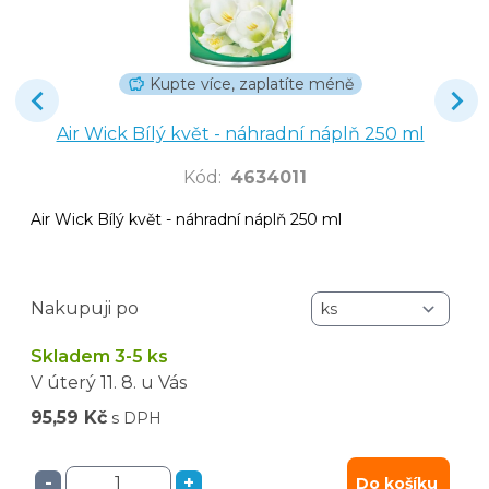
Kupte více, zaplatíte méně
Air Wick Bílý květ - náhradní náplň 250 ml
Kód
:
4634011
Air Wick Bílý květ - náhradní náplň 250 ml
Nakupuji po
Skladem 3-5 ks
V úterý
11. 8.
u Vás
95,59 Kč
s DPH
-
+
Do košíku