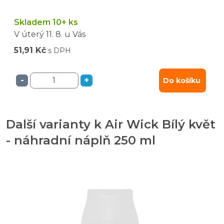
Skladem 10+ ks
V úterý
11. 8.
u Vás
51,91 Kč
s DPH
-
+
Do košíku
Další varianty k Air Wick Bílý květ
- náhradní náplň 250 ml