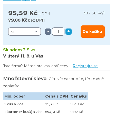
95,59 Kč
l
382,36 Kč
/
s DPH
79,00 Kč
bez DPH
-
+
Do košíku
Skladem 3-5 ks
V úterý
11. 8.
u Vás
Jste firma? Máme pro vás lepší ceny -
Registrujte se
Množstevní sleva
Čím víc nakoupíte, tím méně
zaplatíte
Min. odběr
Cena s DPH
Cena/Ks
1 kus
a více
95,59 Kč
95,59 Kč
1 karton
(6 kusů) a více
550,31 Kč
91,72 Kč