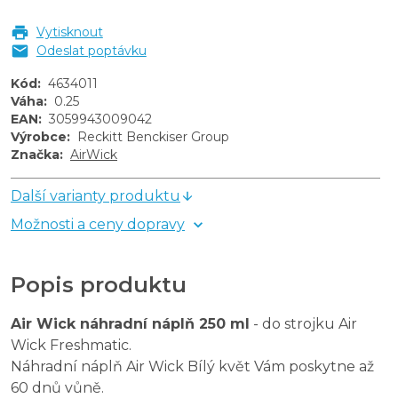
Vytisknout
Odeslat poptávku
Kód
:
4634011
Váha
:
0.25
EAN
:
3059943009042
Výrobce
:
Reckitt Benckiser Group
Značka
:
AirWick
Další varianty produktu
Možnosti a ceny dopravy
Popis produktu
Air Wick náhradní náplň 250 ml
- do strojku Air
Wick Freshmatic.
Náhradní náplň Air Wick Bílý květ Vám poskytne až
60 dnů vůně.