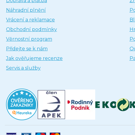
Doprava a platba
Z
Náhradní plnění
P
Vrácení a reklamace
B
Obchodní podmínky
H
Věrnostní program
P
Přidejte se k nám
Oc
Jak ověřujeme recenze
Pa
Servis a služby