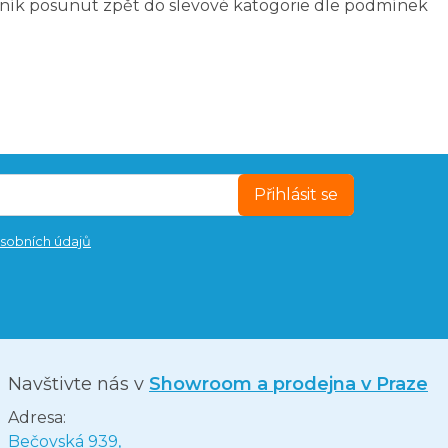
ník posunut zpět do slevové katogorie dle podmínek
Přihlásit se
sobních údajů
Navštivte nás v
Showroom a prodejna v Praze
Adresa:
Bečovská 939,