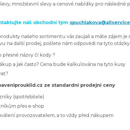
slevy, množstevní slevy a cenové nabídky pro následné 
ntaktujte náš obchodní tým
spuchlakova@allservice
rodukty našeho sortimentu vás zaujali a máte zájem je 
vu na další prodej, pošlete nám odpovědi na tyto otázky 
o přesné názvy čí kody ?
ákup a jak často? Cena bude kalkulována na tyto kusy
vat?
baveniprouklid.cz ze standardní prodejní ceny
níky (spotřebitele)
zníkům přes e-shop
schválení provozovatelem, a to vždy před nákupem