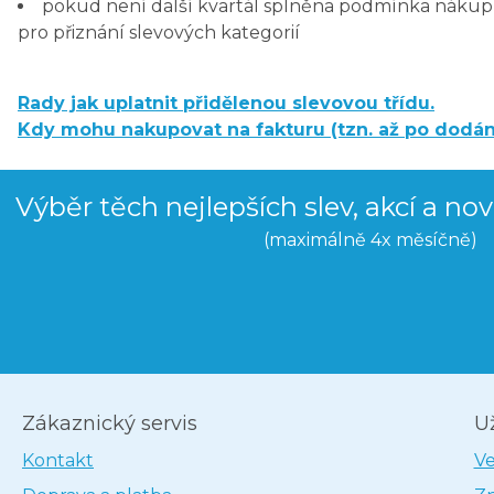
pokud není další kvartál splněna podmínka nákup
pro přiznání slevových kategorií
Rady jak uplatnit přidělenou slevovou třídu.
Kdy mohu nakupovat na fakturu (tzn. až po dodán
Výběr těch nejlepších slev, akcí a no
(maximálně 4x měsíčně)
Zákaznický servis
U
Kontakt
V