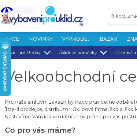
AKCE
NOVINKY
VÝPRODEJ
BAZAR
ZNA
Čisticí prostředky
Úklidové pomůcky
Úklidová a 
Velkoobchodní ce
Pro naše smluvní zákazníky nebo pravidelné odběratel
Jste-li prodejce, distributor, úklidová firma, škola, š
Nastavíme Vám individuální ceny přímo pro váš přístu
Co pro vás máme?