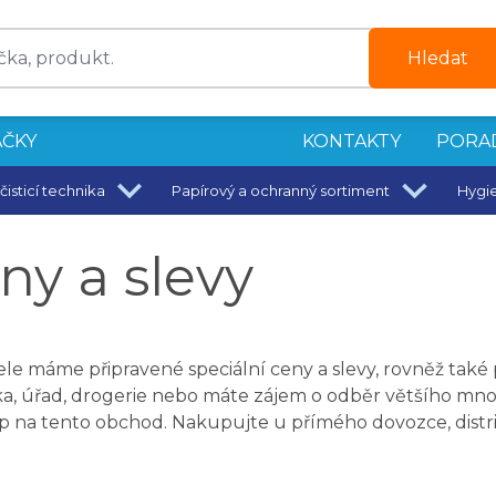
Hledat
ČKY
KONTAKTY
PORA
čisticí technika
Papírový a ochranný sortiment
Hygi
ny a slevy
e máme připravené speciální ceny a slevy, rovněž také 
kolka, úřad, drogerie nebo máte zájem o odběr většího mno
p na tento obchod. Nakupujte u přímého dovozce, distri