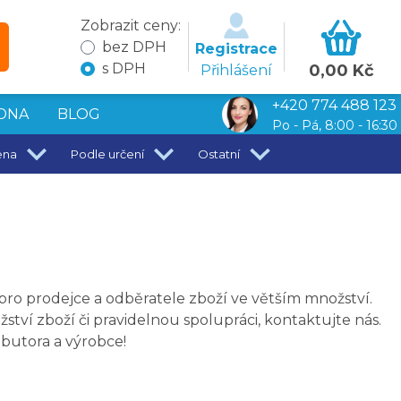
Zobrazit ceny:
bez DPH
Registrace
s DPH
0,00 Kč
Přihlášení
+420 774 488 123
DNA
BLOG
Po - Pá, 8:00 - 16:30
ena
Podle určení
Ostatní
pro prodejce a odběratele zboží ve větším množství.
žství zboží či pravidelnou spolupráci, kontaktujte nás.
butora a výrobce!