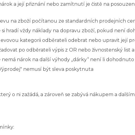
nárok a její přiznání nebo zamítnutí je čistě na posouz
levu na zboží počítanou ze standardních prodejních cen
ie si hradí vždy náklady na dopravu zboží, pokud není 
ovou kategorii odběrateli odebrat nebo upravit její pr
adovat po odběrateli výpis z OR nebo živnostenský list
e nemá nárok na další výhody „dárky“ není li dohodnuto 
 Výprodej" nemusí být sleva poskytnuta
terý o ni zažádá, a zároveň se zabývá nákupem a dalším p
mínky: