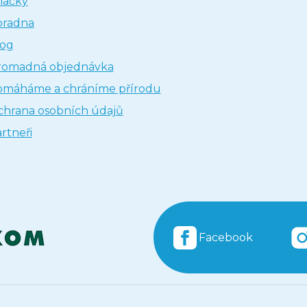
načky
oradna
log
romadná objednávka
omáháme a chráníme přírodu
hrana osobních údajů
rtneři
Facebook