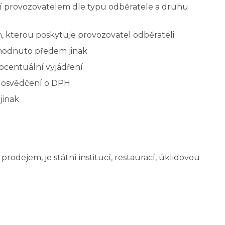
ení provozovatelem dle typu odběratele a druhu
, kterou poskytuje provozovatel odběrateli
dohodnuto předem jinak
ocentuální vyjádření
 a osvědčení o DPH
jinak
rodejem, je státní institucí, restaurací, úklidovou