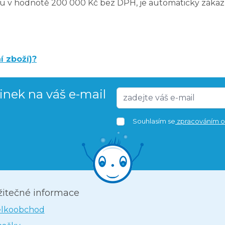
u v hodnotě 200 000 Kč bez DPH, je automaticky zákaz
í zboží)?
vinek na váš e-mail
Souhlasím se
zpracováním o
žitečné informace
elkoobchod