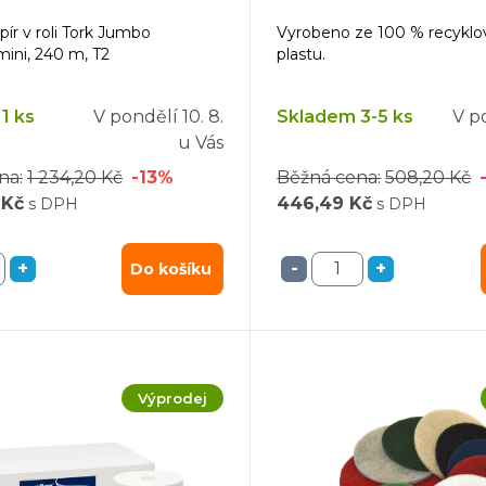
pír v roli Tork Jumbo
Vyrobeno ze 100 % recykl
mini, 240 m, T2
plastu.
T6, - 27 ks
ná
1 ks
V pondělí
10. 8.
Skladem 3-5 ks
V p
ach nádobí 10 l
u Vás
ů 5 l
na:
1 234,20 Kč
-13%
Běžná cena:
508,20 Kč
g
 Kč
446,49 Kč
s DPH
s DPH
+
-
+
Do košíku
Color - 3 l
s
nová vůně 100 g
é, návin 100 m - 6 ks
Výprodej
7"
"
7"
16"