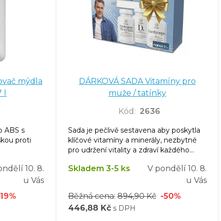
ovač mýdla
DÁRKOVÁ SADA Vitamíny pro
 l
muže / tatínky
6
Kód
:
2636
o ABS s
Sada je pečlivě sestavena aby poskytla
kou proti
klíčové vitamíny a minerály, nezbytné
pro udržení vitality a zdraví každého
muže a tatínky
ondělí
10. 8.
Skladem 3-5 ks
V pondělí
10. 8.
u Vás
u Vás
-19%
Běžná cena:
894,90 Kč
-50%
446,88 Kč
s DPH