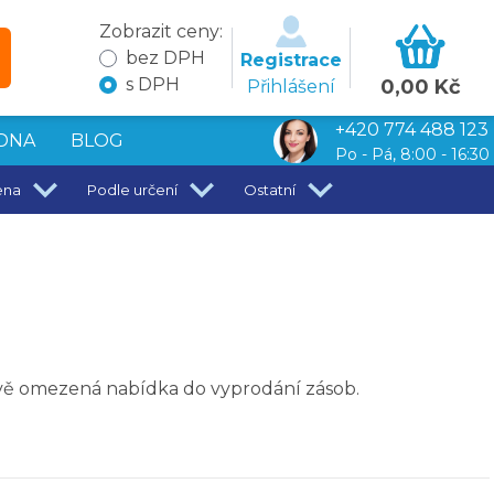
Zobrazit ceny:
bez DPH
Registrace
s DPH
0,00 Kč
Přihlášení
+420 774 488 123
DNA
BLOG
Po - Pá, 8:00 - 16:30
ena
Podle určení
Ostatní
ově omezená nabídka do vyprodání zásob.