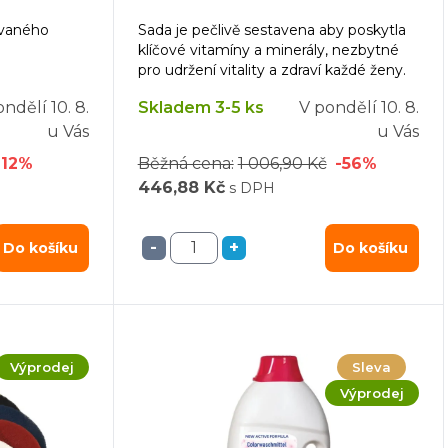
ovaného
Sada je pečlivě sestavena aby poskytla
klíčové vitamíny a minerály, nezbytné
pro udržení vitality a zdraví každé ženy.
ondělí
10. 8.
Skladem 3-5 ks
V pondělí
10. 8.
u Vás
u Vás
-12%
Běžná cena:
1 006,90 Kč
-56%
446,88 Kč
s DPH
-
+
Do košíku
Do košíku
Výprodej
Sleva
Výprodej