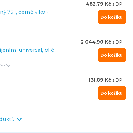
482,79 Kč
s DPH
 75 l, černé víko -
Do košíku
2 044,90 Kč
s DPH
jením, universal, bílé,
Do košíku
íjením
131,89 Kč
s DPH
Do košíku
oduktů