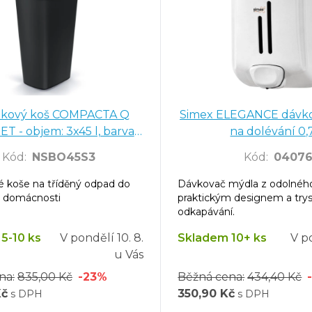
240 m - 12 ks
kový koš COMPACTA Q
Simex ELEGANCE dávk
elkým displejem
T - objem: 3x45 l, barva:
na dolévání 0,7
recyklovaná černá
Kód
:
NSBO45S3
Kód
:
0407
 koše na tříděný odpad do
Dávkovač mýdla z odolnéh
j K201
i domácnosti
praktickým designem a trys
odkapávání.
5-10 ks
V pondělí
10. 8.
Skladem 10+ ks
V p
versal, bílé, návin 280 m, 6 ks
u Vás
bílé, 2 vrstvy
na:
835,00 Kč
-23%
Běžná cena:
434,40 Kč
y - 3750 ks
Kč
350,90 Kč
s DPH
s DPH
2 vrstvy, zelené, 3750 ks