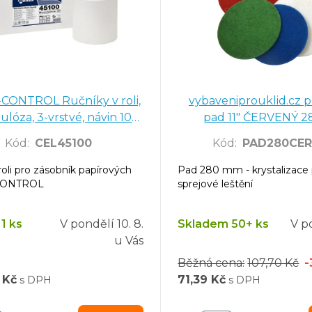
"
, bílé, délka 60 m (12rolí/bal)
-CONTROL Ručníky v roli,
vybaveniprouklid.cz 
hrabáč, kleště
ulóza, 3-vrstvé, návin 100
pad 11" ČERVENÝ 
., 6 ks v balení
m - 6 ks
Kód
:
CEL45100
Kód
:
PAD280CE
pír
roli pro zásobník papírových
Pad 280 mm - krystalizace
ohrabáč
-CONTROL
sprejové leštění
1 ks
V pondělí
10. 8.
Skladem 50+ ks
V p
u Vás
Běžná cena:
107,70 Kč
 Kč
71,39 Kč
s DPH
s DPH