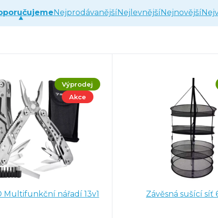
m
oporučujeme
Nejprodávanější
Nejlevnější
Nejnovější
Nejv
m
ového stroje AC-171 a Multi 17
Výprodej
Akce
0 mm mat
Multifunkční nářadí 13v1
Závěsná sušící síť