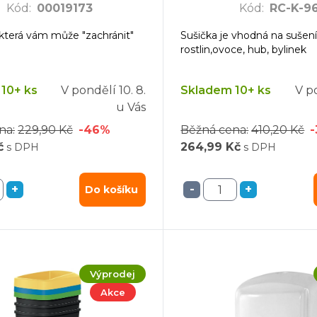
Kód
:
00019173
Kód
:
RC-K-9
 která vám může "zachránit"
Sušička je vhodná na sušen
 m
rostlin,ovoce, hub, bylinek
 m
10+ ks
V pondělí
10. 8.
Skladem 10+ ks
V p
u Vás
mm
na:
229,90 Kč
-46%
Běžná cena:
410,20 Kč
dré
č
264,99 Kč
s DPH
s DPH
mýdlo - 5 l
+
-
+
Do košíku
 k návlekovému automatu
žků/box - bílá
čističe
Výprodej
Akce
32 x 10 cm