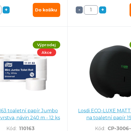
, 1 vrstva
1 ks
+
-
+
Do košíku
ation, maxi, bílý, T1
el AC70300
0 mm
- 3990 ks
Výprodej
Akce
lehký 100 ks
163 toaletní papír Jumbo
Losdi ECO-LUXE MATT
 vrstva, návin 240 m - 12 ks
na toaletní papír 
Kód
:
110163
Kód
:
CP-3006