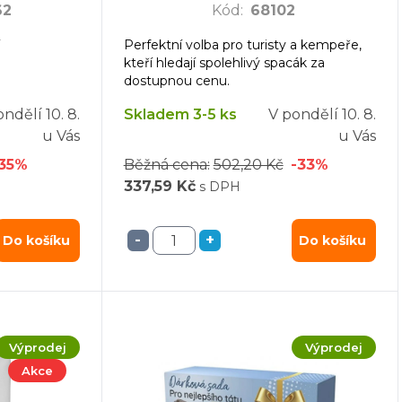
62
Kód
:
68102
í
Perfektní volba pro turisty a kempeře,
kteří hledají spolehlivý spacák za
dostupnou cenu.
ondělí
10. 8.
Skladem 3-5 ks
V pondělí
10. 8.
u Vás
u Vás
-35%
Běžná cena:
502,20 Kč
-33%
337,59 Kč
s DPH
-
+
Do košíku
Do košíku
Výprodej
Výprodej
Akce