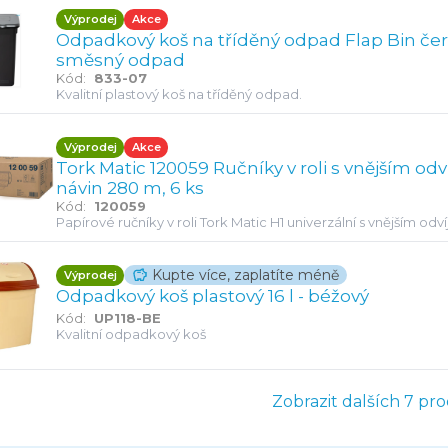
X Satén
Výprodej
Akce
Odpadkový koš na tříděný odpad Flap Bin černý
n
směsný odpad
Kód:
833-07
Kvalitní plastový koš na tříděný odpad.
Výprodej
Akce
Tork Matic 120059 Ručníky v roli s vnějším odví
návin 280 m, 6 ks
Kód:
120059
Papírové ručníky v roli Tork Matic H1 univerzální s vnějším odv
mm lesk
Kupte více, zaplatíte méně
Výprodej
 ZZ mat
Odpadkový koš plastový 16 l - béžový
tivní mikrovlákno 50 x 40 cm
Kód:
UP118-BE
Kvalitní odpadkový koš
mm
Zobrazit dalších 7 pr
 mm