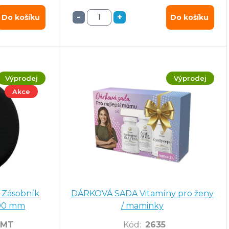
-
+
Do košíku
Do košíku
Výprodej
Výprodej
Akce
 Zásobník
DÁRKOVÁ SADA Vitamíny pro ženy
190 mm
/ maminky
-MT
Kód
:
2635