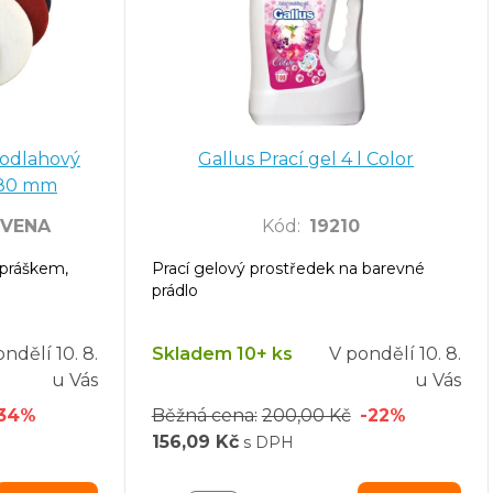
podlahový
Gallus Prací gel 4 l Color
280 mm
RVENA
Kód
:
19210
 práškem,
Prací gelový prostředek na barevné
prádlo
ondělí
10. 8.
Skladem 10+ ks
V pondělí
10. 8.
u Vás
u Vás
-34%
Běžná cena:
200,00 Kč
-22%
156,09 Kč
s DPH