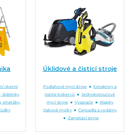
nika
Úklidové a čistící stroje
n/ okenní
Podlahové mycí stroje
Extraktory a
, drátěnky
čističe koberců
Jednokotoučové
, smetáky,
mycí stroje
Vysavače
Wapky
hůdky
tlakové myčky
Čerpadla a vodárny
Zametací stroje