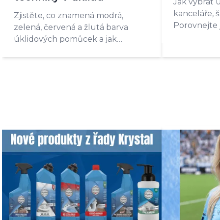
Jak vybrat 
kanceláře, 
Zjistěte, co znamená modrá,
Porovnejte
zelená, červená a žlutá barva
dvouvědrov
úklidových pomůcek a jak
hotelové m
barevný systém správně zavést v
provozu.