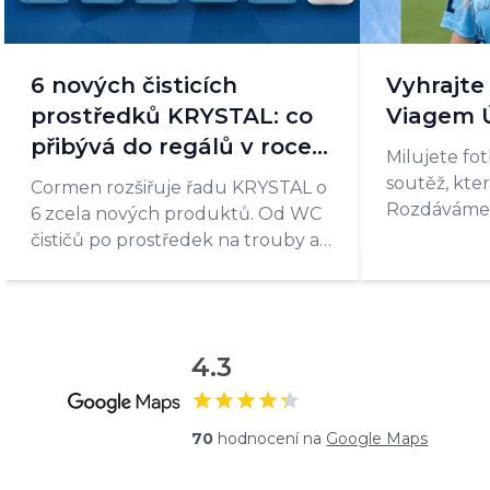
6 nových čisticích
Vyhrajte
prostředků KRYSTAL: co
Viagem 
přibývá do regálů v roce
Milujete fo
2026?
soutěž, která
Cormen rozšiřuje řadu KRYSTAL o
Rozdáváme 
6 zcela nových produktů. Od WC
Viagem Úst
čističů po prostředek na trouby a
barva, veli
grily. Podívejte se, co je už
nesou podpi
skladem a co teprve přichází.
kabiny.
4.3
70
hodnocení na
Google Maps