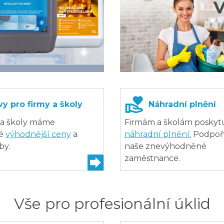
vy pro firmy a školy
Náhradní plnění
 a školy máme
Firmám a školám posky
né
výhodnější ceny
a
náhradní plnění.
Podpoř
by.
naše znevýhodněné
zaměstnance.
Vše pro profesionální úklid