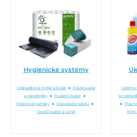
Hygienické systémy
Úk
Odpadkové pytle a koše
Dávkovače
Gastro
a zásobníky
Toaletní papír
prostřed
Papírové ručníky
Osoušeče rukou
Prací 
Osvěžovače a vůně
Mytí