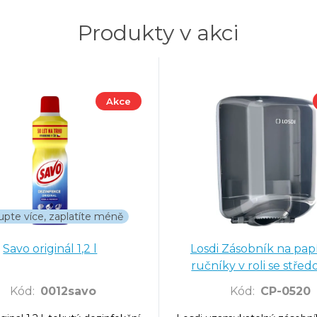
Produkty v akci
Akce
upte více, zaplatíte méně
Savo originál 1,2 l
Losdi Zásobník na pap
ručníky v roli se stře
odvíjením, kouřov
Kód
:
0012savo
Kód
:
CP-0520