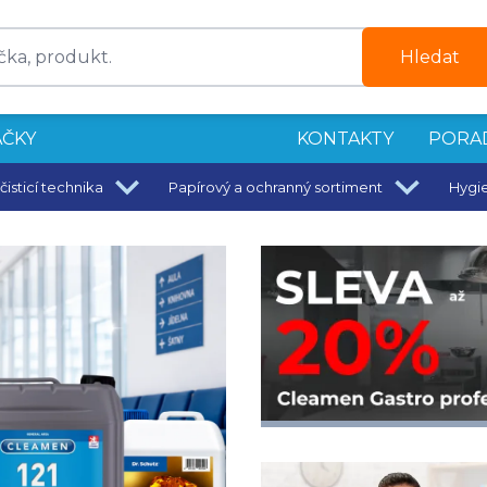
Hledat
ČKY
KONTAKTY
PORA
čisticí technika
Papírový a ochranný sortiment
Hygi