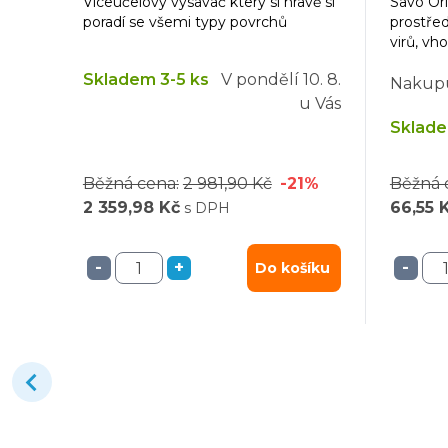
Víceúčelový vysavač který si hravě si
Savo Ori
poradí se všemi typy povrchů
prostřed
virů, vh
bazény.
Skladem 3-5 ks
V pondělí
10. 8.
Nakupu
u Vás
Sklade
Běžná cena:
2 981,90 Kč
-21%
Běžná 
2 359,98 Kč
66,55 
s DPH
-
+
-
Do košíku