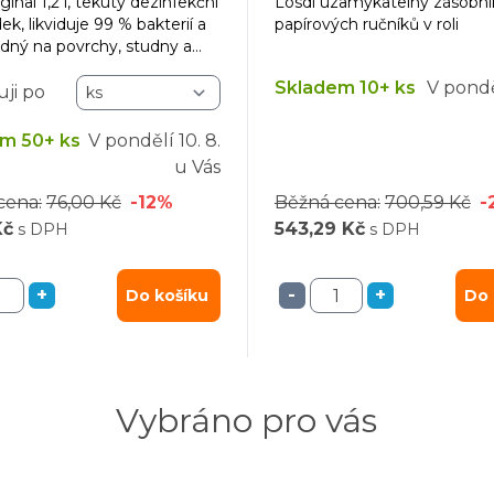
ginal 1,2 l, tekutý dezinfekční
Losdi uzamykatelný zásobní
ek, likviduje 99 % bakterií a
papírových ručníků v roli
odný na povrchy, studny a
Skladem 10+ ks
V pondě
ji po
m 50+ ks
V pondělí
10. 8.
u Vás
cena:
76,00 Kč
-12%
Běžná cena:
700,59 Kč
-
Kč
543,29 Kč
s DPH
s DPH
+
-
+
Do košíku
Do 
Vybráno pro vás