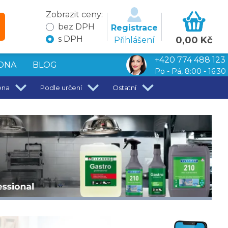
Zobrazit ceny:
bez DPH
Registrace
s DPH
0,00 Kč
Přihlášení
+420 774 488 123
DNA
BLOG
Po - Pá, 8:00 - 16:30
ena
Podle určení
Ostatní