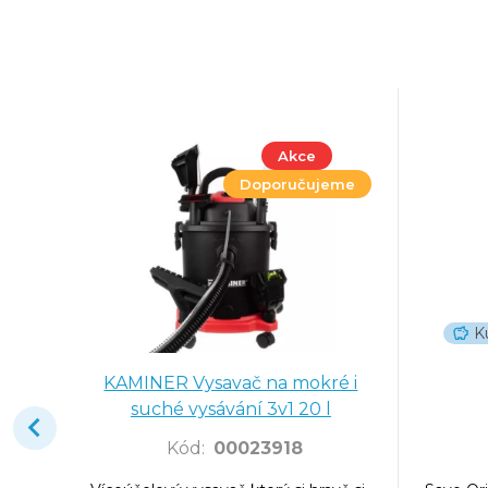
Akce
Doporučujeme
K
KAMINER Vysavač na mokré i
suché vysávání 3v1 20 l
Kód
:
00023918