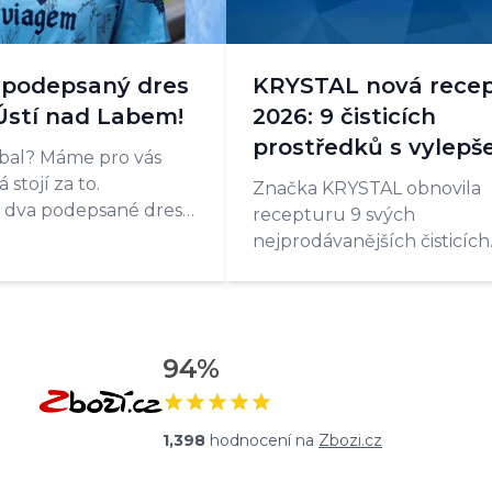
 podepsaný dres
KRYSTAL nová rece
Ústí nad Labem!
2026: 9 čisticích
prostředků s vylep
tbal? Máme pro vás
složením
 stojí za to.
Značka KRYSTAL obnovila
dva podepsané dresy
recepturu 9 svých
í nad Labem, modrá
nejprodávanějších čisticích
kost XL. Oba kousky
prostředků. Vyšší čisticí síl
sy hráčů přímo z
vůně a modernější složení.
Novinky jsou skladem
94
%
1,398
hodnocení na
Zbozi.cz