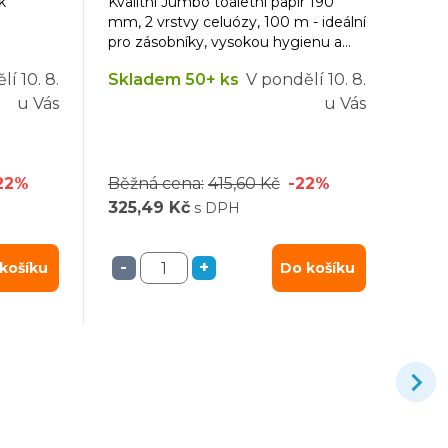
k
Kvalitní Jumbo toaletní papír 190
mm, 2 vrstvy celuózy, 100 m - ideální
pro zásobníky, vysokou hygienu a
nízké náklady.
lí
10. 8.
Skladem 50+ ks
V pondělí
10. 8.
u Vás
u Vás
22%
Běžná cena:
415,60 Kč
-22%
325,49 Kč
s DPH
-
+
košíku
Do košíku