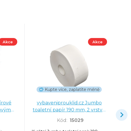
Akce
Akce
Kupte více, zaplatíte méně
írové
vybaveniprouklid.cz Jumbo
dovým
toaletní papír 190 mm, 2 vrstva,
ý
celulóza, návin 100 m - 12 ks
Kód
:
15029