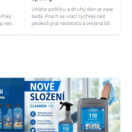
Utřete poličku a druhý den je zase
vlhký
šedá. Prach se vrací rychleji než
j vany.
jakákoli jiná nečistota a většina lidí
přivítá
proti němu bojuje špatně. Přes 60
omínky
% domácího prachu se přitom do
bytu dostane zvenčí, na
e celý
podrážkách a oblečení. Prošli
it jako
jsme, z čeho se prach skládá, proč
hnout.
se stále vrací a čím ho odstraníte
tak, aby se usazoval co
nejpomaleji.