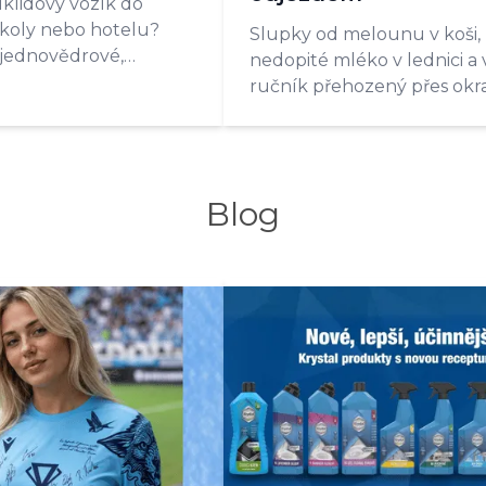
úklidový vozík do
školy nebo hotelu?
Slupky od melounu v koši,
 jednovědrové,
nedopité mléko v lednici a 
é, kombinované a
ručník přehozený přes okra
odely.
Po týdnu na pláži vás doma 
zápach, který přebije vzp
na dovolenou. Úklid před
dovolenou přitom nezaber
Blog
den. Stačí vědět, co odstran
první a čemu se naopak vy