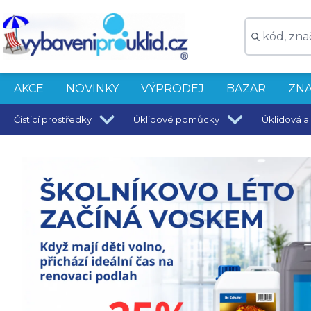
AKCE
NOVINKY
VÝPRODEJ
BAZAR
ZNA
Čisticí prostředky
Úklidové pomůcky
Úklidová a 