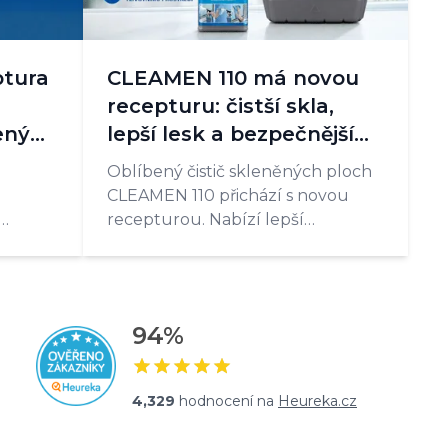
ptura
CLEAMEN 110 má novou
recepturu: čistší skla,
šeným
lepší lesk a bezpečnější
použití
Oblíbený čistič skleněných ploch
CLEAMEN 110 přichází s novou
recepturou. Nabízí lepší
a, nové
odmašťování, vyšší lesk,
příjemnější vůni a čiré složení bez
barviv. Ideální volba pro
každodenní úklid oken, zrcadel i
94
%
skleněných ploch.
4,329
hodnocení na
Heureka.cz