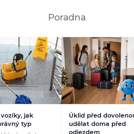
Poradna
vozíky, jak
Úklid před dovoleno
právný typ
udělat doma před
odjezdem