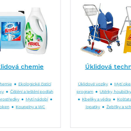
lidová chemie
Úklidová tech
chemie
Ekologické čistící
Úklidové vozíky
Mytí oke
ky
Čištění a leštění podlah
program
Utěrky, houbičky
prostředky
Mytí nádobí
Kbelíky a vědra
Košťata
 oken
Koupelny a WC
lopatky
Žebříky a sc