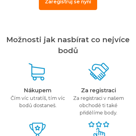
Zaregistruj se nyní
Možnosti jak nasbírat co nejvíce
bodů
Nákupem
Za registraci
Čím víc utratíš, tím víc
Za registraci v našem
bodů dostaneš.
obchodě ti také
přidělíme body.