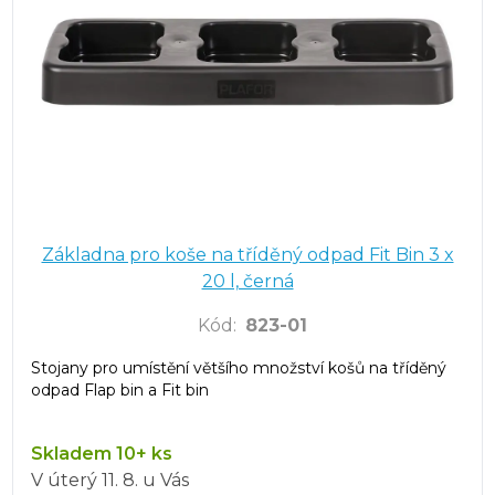
Základna pro koše na tříděný odpad Fit Bin 3 x
20 l, černá
Kód
:
823-01
Stojany pro umístění většího množství košů na tříděný
odpad Flap bin a Fit bin
Skladem 10+ ks
V úterý
11. 8.
u Vás