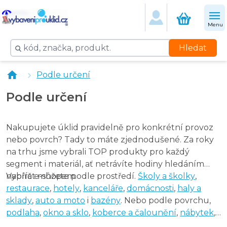
Menu
Hledat
Podle určení
Podle určení
Nakupujete úklid pravidelně pro konkrétní provoz
nebo povrch? Tady to máte zjednodušené. Za roky
na trhu jsme vybrali TOP produkty pro každý
segment i materiál, ať netrávíte hodiny hledáním
napříč e-shopem.
Vybírat můžete podle prostředí.
Školy a školky
,
restaurace
,
hotely
,
kanceláře
,
domácnosti
,
haly a
sklady
,
auto a moto
i
bazény
. Nebo podle povrchu,
podlaha
,
okno a sklo
,
koberce a čalounění
,
nábytek
,
toaleta
,
koupelna
i
osobní hygiena
. V každé