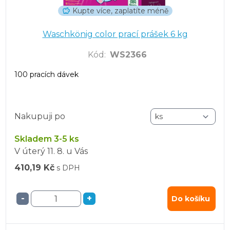
Kupte více, zaplatíte méně
Waschkönig color prací prášek 6 kg
Kód
:
WS2366
100 pracích dávek
Nakupuji po
Skladem 3-5 ks
V úterý
11. 8.
u Vás
410,19 Kč
s DPH
-
+
Do košíku