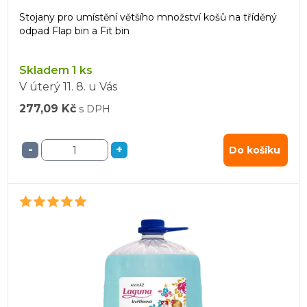
Stojany pro umístění většího množství košů na tříděný
odpad Flap bin a Fit bin
Skladem 1 ks
V úterý
11. 8.
u Vás
277,09 Kč
s DPH
-
+
Do košíku