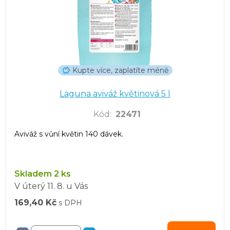
Kupte více, zaplatíte méně
Laguna aviváž květinová 5 l
Kód
:
22471
Aviváž s vůní květin 140 dávek.
Skladem 2 ks
V úterý
11. 8.
u Vás
169,40 Kč
s DPH