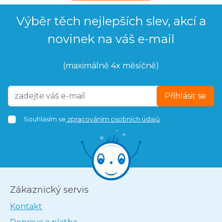
Výběr těch nejlepších slev, akcí a
novinek na váš e-mail
(maximálně 4x měsíčně)
Přihlásit se
Souhlasím se
zpracováním osobních údajů
Zákaznický servis
Kontakt