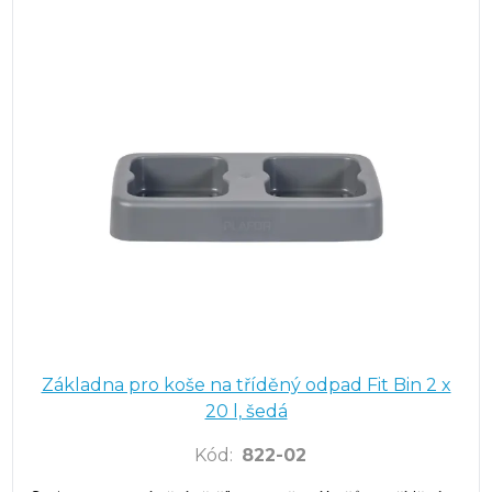
Základna pro koše na tříděný odpad Fit Bin 2 x
20 l, šedá
Kód
:
822-02