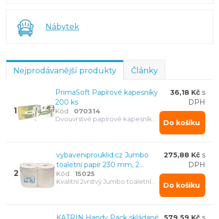
Nábytek
Nejprodávanější produkty
Články
PrimaSoft Papírové kapesníky
36,18 Kč
s
200 ks
DPH
1
Kód:
070314
Dvouvrstvé papírové kapesníky
Do košíku
ze 100% celulózy. Velké balení
200 ks v boxu pro rodiny i
kanceláře.
vybaveniprouklid.cz Jumbo
275,88 Kč
s
toaletní papír 230 mm, 2
DPH
2
Kód:
15025
vrstvy, celulóza, návin 160 m -
Kvalitní 2vrstvý Jumbo toaletní
6 ks
Do košíku
papír s dlouhým návinem 160 m.
Pevný, savý, úsporný a
spolehlivý, netrhá se při použití.
KATRIN Handy Pack skládané
579,59 Kč
s