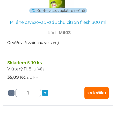
Kupte více, zaplatíte méně
Miléne osvěžovač vzduchu citron fresh 300 ml
Kód
:
Mil03
Osvěžovač vzduchu ve spreji
Skladem 5-10 ks
V úterý
11. 8.
u Vás
35,09 Kč
s DPH
-
+
Do košíku