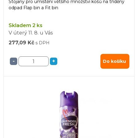
Stojany pro umístění většího množství košů na tříděný
odpad Flap bin a Fit bin
Skladem 2 ks
V úterý
11. 8.
u Vás
277,09 Kč
s DPH
-
+
Do košíku