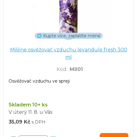
Kupte více, zaplatíte méně
Miléne osvěžovač vzduchu levandule fresh 300
ml
Kód
:
Mil01
Osvěžovač vzduchu ve spreji
Skladem 10+ ks
V úterý
11. 8.
u Vás
35,09 Kč
s DPH