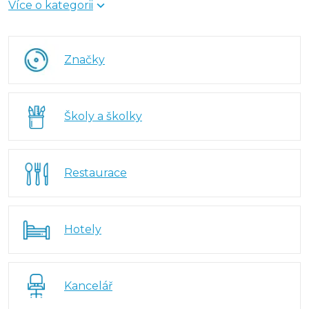
Více o kategorii
podkategorii najdete sestavu, která na daný účel
reálně funguje.
Značky
Školy a školky
Restaurace
Hotely
Kancelář