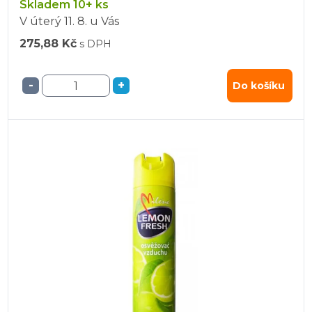
Skladem 10+ ks
V úterý
11. 8.
u Vás
275,88 Kč
s DPH
-
+
Do košíku