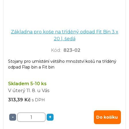
Základna pro koše na tříděný odpad Fit Bin 3 x
20 l, šedá
Kód
:
823-02
Stojany pro umístění většího množství košů na tříděný
odpad Flap bin a Fit bin
Skladem 5-10 ks
V úterý
11. 8.
u Vás
313,39 Kč
s DPH
-
+
Do košíku