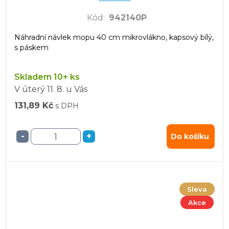
Kód
:
942140P
Náhradní návlek mopu 40 cm mikrovlákno, kapsový bílý,
s páskem
Skladem 10+ ks
V úterý
11. 8.
u Vás
131,89 Kč
s DPH
-
+
Do košíku
Sleva
Akce