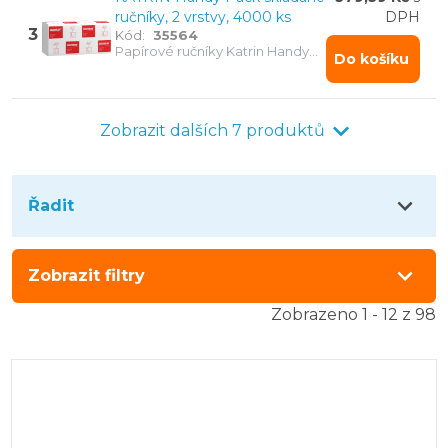
ručníky, 2 vrstvy, 4000 ks
DPH
3
Kód:
35564
Papírové ručníky Katrin Handy
Do košíku
Pack - savé a hygienické řešení
pro snadné sušení rukou v
každém provozu.
Zobrazit dalších 7 produktů
Řadit
Zobrazit filtry
Zobrazeno 1 - 12 z 98