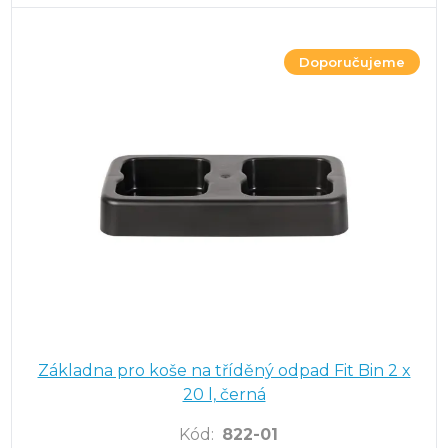
Doporučujeme
Základna pro koše na tříděný odpad Fit Bin 2 x
20 l, černá
Kód
:
822-01