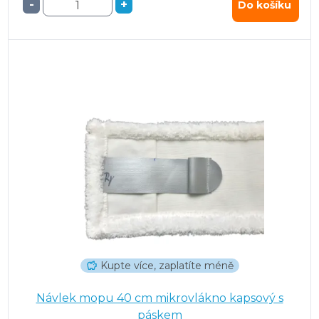
-
+
Do košíku
Kupte více, zaplatíte méně
Návlek mopu 40 cm mikrovlákno kapsový s
páskem