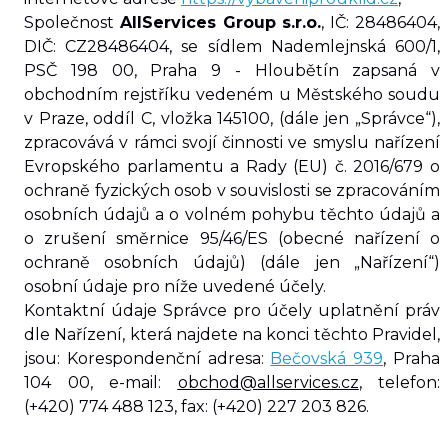
Společnost
AllServices Group s.r.o.
, IČ: 28486404,
DIČ: CZ28486404, se sídlem Nademlejnská 600/1,
PSČ 198 00, Praha 9 - Hloubětín zapsaná v
obchodním rejstříku vedeném u Městského soudu
v Praze, oddíl C, vložka 145100, (dále jen „Správce“),
zpracovává v rámci svojí činnosti ve smyslu nařízení
Evropského parlamentu a Rady (EU) č. 2016/679 o
ochraně fyzických osob v souvislosti se zpracováním
osobních údajů a o volném pohybu těchto údajů a
o zrušení směrnice 95/46/ES (obecné nařízení o
ochraně osobních údajů) (dále jen „Nařízení“)
osobní údaje pro níže uvedené účely.
Kontaktní údaje Správce pro účely uplatnění práv
dle Nařízení, která najdete na konci těchto Pravidel,
jsou
: Korespondenční adresa:
Bečovská 939
, Praha
104 00, e-mail:
obchod@allservices.cz
, telefon:
(+420) 774 488 123, fax: (+420) 227 203 826.