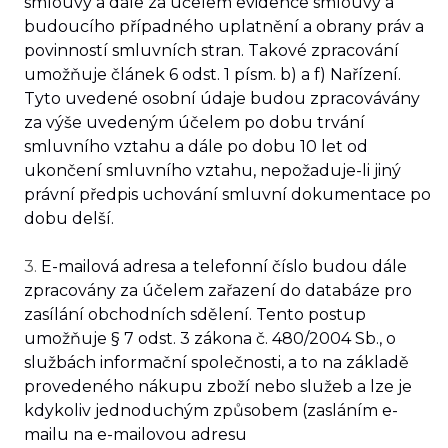
smlouvy a dále za účelem evidence smlouvy a
budoucího případného uplatnění a obrany práv a
povinností smluvních stran. Takové zpracování
umožňuje článek 6 odst. 1 písm. b) a f) Nařízení.
Tyto uvedené osobní údaje budou zpracovávány
za výše uvedeným účelem po dobu trvání
smluvního vztahu a dále po dobu 10 let
od
ukončení smluvního vztahu, nepožaduje-li jiný
právní předpis uchování smluvní dokumentace po
dobu delší.
3.
E-mailová adresa a telefonní číslo budou dále
zpracovány za účelem zařazení do databáze pro
zasílání obchodních sdělení. Tento postup
umožňuje § 7 odst. 3 zákona č. 480/2004 Sb., o
službách informační společnosti
, a to na základě
provedeného nákupu zboží nebo služeb a lze je
kdykoliv jednoduchým způsobem (zasláním e-
mailu na e-mailovou adresu