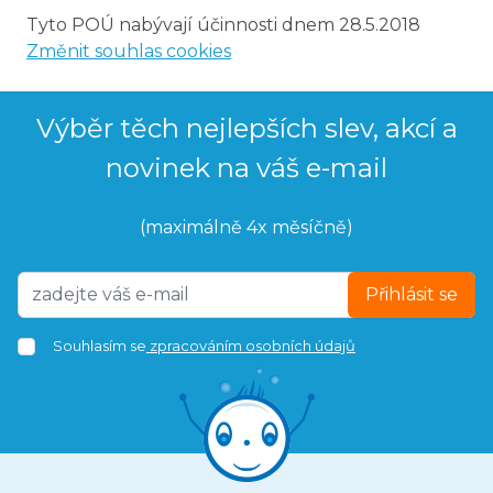
Tyto POÚ nabývají účinnosti dnem 28.5.2018
Změnit souhlas cookies
Výběr těch nejlepších slev, akcí a
novinek na váš e-mail
(maximálně 4x měsíčně)
Přihlásit se
Souhlasím se
zpracováním osobních údajů