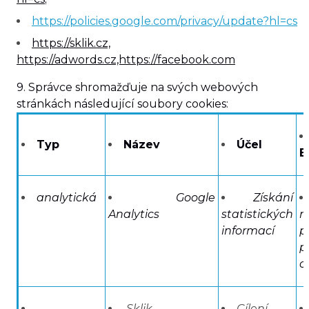
https://policies.google.com/privacy/update?hl=cs
https://sklik.cz,
https://adwords.cz,https://facebook.com
9. Správce shromažďuje na svých webových
stránkách následující soubory cookies:
Typ
Název
Účel
E
analytická
Google
Získání
Analytics
statistických
n
informací
p
p
o
Sklik,
Cílení