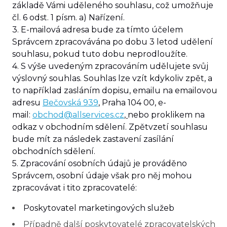
základě Vámi uděleného souhlasu, což umožňuje
čl. 6 odst. 1 písm. a) Nařízení.
3. E-mailová adresa bude za tímto účelem
Správcem zpracovávána po dobu
3 let
od udělení
souhlasu, pokud tuto dobu neprodloužíte.
4. S výše uvedeným zpracováním udělujete svůj
výslovný souhlas. Souhlas lze vzít kdykoliv zpět, a
to
například zasláním dopisu, emailu na emailovou
adresu
Bečovská 939
, Praha 104 00
, e-
mail:
obchod@allservices.cz
,
nebo proklikem na
odkaz v obchodním sdělení. Zpětvzetí souhlasu
bude mít za následek zastavení zasílání
obchodních sdělení.
5. Zpracování osobních údajů je prováděno
Správcem, osobní údaje však pro něj mohou
zpracovávat i tito zpracovatelé:
Poskytovatel marketingových služeb
Případně další poskytovatelé zpracovatelských