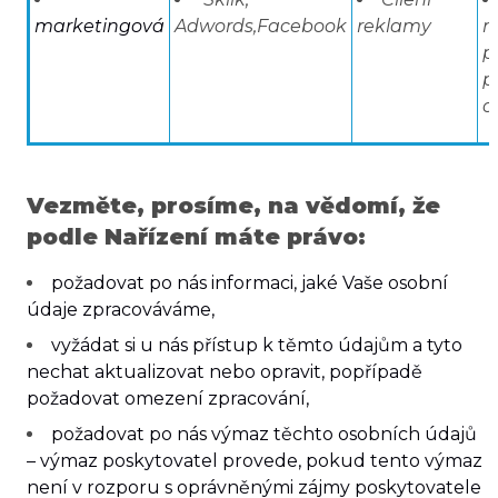
marketingová
Adwords,Facebook
reklamy
n
p
p
o
Vezměte, prosíme, na vědomí, že
podle Nařízení máte právo:
požadovat po nás informaci, jaké Vaše osobní
údaje zpracováváme,
vyžádat si u nás přístup k těmto údajům a tyto
nechat aktualizovat nebo opravit, popřípadě
požadovat omezení zpracování,
požadovat po nás výmaz těchto osobních údajů
– výmaz poskytovatel provede, pokud tento výmaz
není v rozporu s oprávněnými zájmy poskytovatele