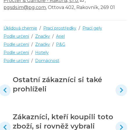
Procter & Gamble - Rakona, s.r.o.
,
pgsds.im@pg.com
, Ottova 402, Rakovník, 269 01
Úklidová chemie
/
Prací prostředky
/
Prací gely
Podle určení
/
Značky
/
Ariel
Podle určení
/
Značky
/
P&G
Podle určení
/
Hotely
Podle určení
/
Domácnost
Ostatní zákazníci si také
prohlíželi
Zákazníci, kteří koupili toto
zboží, si rovněž vybrali