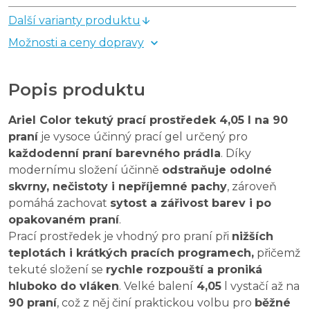
Další varianty produktu
Možnosti a ceny dopravy
Popis produktu
Ariel Color tekutý prací prostředek 4,05 l na 90
praní
je vysoce účinný prací gel určený pro
každodenní praní barevného prádla
. Díky
modernímu složení účinně
odstraňuje odolné
skvrny, nečistoty i nepříjemné pachy
, zároveň
pomáhá zachovat
sytost a zářivost barev i po
opakovaném praní
.
Prací prostředek je vhodný pro praní při
nižších
teplotách i krátkých pracích programech,
přičemž
tekuté složení se
rychle rozpouští a proniká
hluboko do vláken
. Velké balení
4,05
l vystačí až na
90 praní
, což z něj činí praktickou volbu pro
běžné