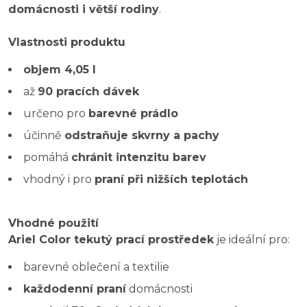
domácnosti i větší rodiny
.
Vlastnosti produktu
objem 4,05 l
až
90 pracích dávek
určeno pro
barevné prádlo
účinně
odstraňuje skvrny a pachy
pomáhá
chránit intenzitu barev
vhodný i pro
praní při nižších teplotách
Vhodné použití
Ariel Color tekutý prací prostředek
je ideální pro:
barevné oblečení a textilie
každodenní praní
domácnosti