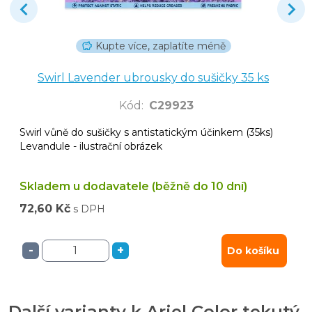
Kupte více, zaplatíte méně
Swirl Lavender ubrousky do sušičky 35 ks
Kód
:
C29923
Swirl vůně do sušičky s antistatickým účinkem (35ks)
Levandule - ilustrační obrázek
Skladem u dodavatele (běžně do 10 dní)
72,60 Kč
s DPH
-
+
Do košíku
Další varianty k Ariel Color tekutý