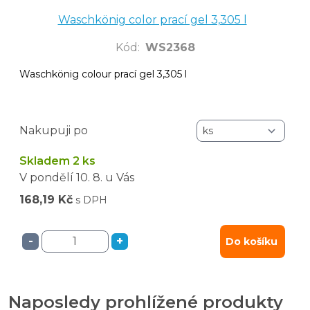
Waschkönig color prací gel 3,305 l
Kód
:
WS2368
Waschkönig colour prací gel 3,305 l
Nakupuji po
Skladem 2 ks
V pondělí
10. 8.
u Vás
168,19 Kč
s DPH
-
+
Do košíku
Naposledy prohlížené produkty