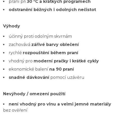
praní při
30 °C
a krátkých programech
odstranění běžných i odolných nečistot
Výhody
účinný proti odolným skvrnám
zachovává
zářivé barvy oblečení
rychlé
rozpouštění během praní
vhodný pro
moderní pračky i krátké cykly
ekonomické balení
na 90 praní
snadné dávkování
pomocí uzávěru
Nevýhody / omezení použití
není vhodný pro vlnu a velmi jemné materiály
bez ověření