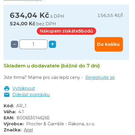
634,04 Kč
l
156,55 Kč
/
s DPH
524,00 Kč
bez DPH
Nákupem získáte
5
bodů
-
+
Do košíku
Skladem u dodavatele (běžně do 7 dní)
Jste firma? Máme pro vás lepší ceny -
Registrujte se
Vytisknout
Odeslat poptávku
Kód
:
AR_1
Váha
:
4.1
EAN
:
8006530146265
Výrobce
:
Procter & Gamble - Rakona, s.r.o.
Značka
:
Ariel