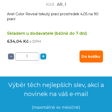
Kód
:
AR_1
Ariel Color Reveal tekutý prací prostředek 4,05 na 90
praní
Skladem u dodavatele (běžně do 7 dní)
634,04 Kč
s DPH
-
+
Do košíku
Výběr těch nejlepších slev, akcí a
novinek na váš e-mail
(maximálně 4x měsíčně)