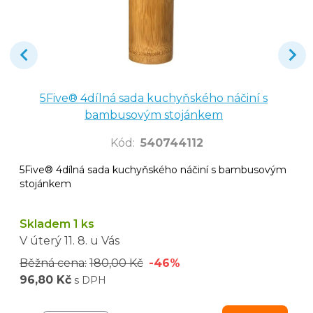
5Five® 4dílná sada kuchyňského náčiní s
bambusovým stojánkem
Kód
:
540744112
5Five® 4dílná sada kuchyňského náčiní s bambusovým
stojánkem
Skladem 1 ks
V úterý
11. 8.
u Vás
Běžná cena:
180,00 Kč
-46%
96,80 Kč
s DPH