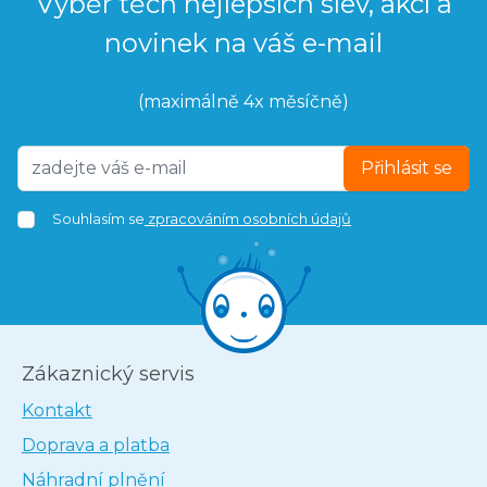
Výběr těch nejlepších slev, akcí a
novinek na váš e-mail
(maximálně 4x měsíčně)
Přihlásit se
Souhlasím se
zpracováním osobních údajů
Zákaznický servis
Kontakt
Doprava a platba
Náhradní plnění