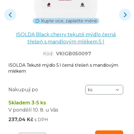
Kupte více, zaplatíte méně
ISOLDA Black cherry tekuté mýdlo černá
třešeň s mandlovým mlékem 5 l
Kód
:
VKIGB050097
ISOLDA Tekuté mýdlo 5 l černá třešeň s mandlovým
mlékem
Nakupuji po
Skladem 3-5 ks
V pondělí
10. 8.
u Vás
237,04 Kč
s DPH