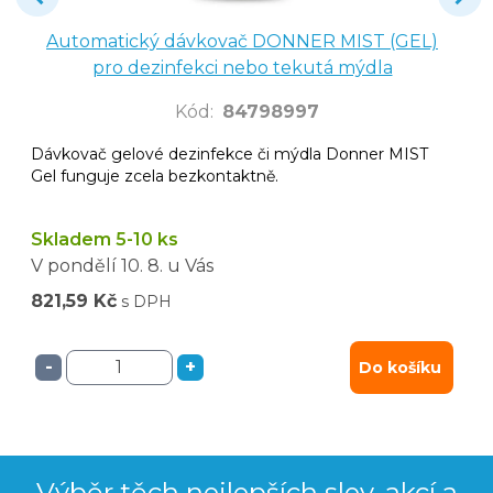
Automatický dávkovač DONNER MIST (GEL)
pro dezinfekci nebo tekutá mýdla
Kód
:
84798997
Dávkovač gelové dezinfekce či mýdla Donner MIST
Gel funguje zcela bezkontaktně.
Skladem 5-10 ks
V pondělí
10. 8.
u Vás
821,59 Kč
s DPH
-
+
Do košíku
Výběr těch nejlepších slev, akcí a