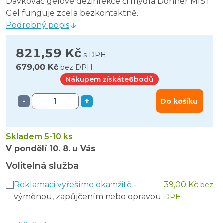
Dávkovač gelové dezinfekce či mýdla Donner MIST
Gel funguje zcela bezkontaktně.
Podrobný popis
821,59 Kč
s DPH
679,00 Kč
bez DPH
Nákupem získáte
6
bodů
-
+
Do košíku
Skladem 5-10 ks
V pondělí
10. 8.
u Vás
Volitelná služba
Reklamaci vyřešíme okamžitě
-
39,00 Kč
bez
výměnou, zapůjčením nebo opravou
DPH