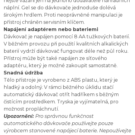
nejste vázáni jen na jednoho dodavatele náhradních
náplní. Gel se do dávkovače jednoduše dolévá
širokým hrdlem. Proti neoprávněné manipulaci je
přístroj chráněn servisním klíčem.
Napájení adaptérem nebo bateriemi
Dávkovač je napájen pomocí 8 AA tužkových baterií.
V běžném provozu při použití kvalitních alkalických
baterií vydrží dávkovač fungovat déle než půl roku.
Přístroj může být také napájen ze síťového
adaptéru, který je možné zakoupit samostatně.
Snadná údržba
Tělo přístroje je vyrobeno z ABS plastu, který je
hladký a odolný. V rámci běžného úklidu stačí
automatický dávkovač otřít hadříkem s běžným
čistícím prostředkem. Tryska je vyjímatelná, pro
možnost propláchnutí.
Upozornění:
Pro správnou funkčnost
automatického dávkovače používejte pouze
výrobcem stanovené napájecí baterie. Nepoužívejte