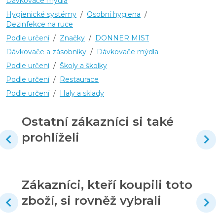
Dávkovače mýdla
Hygienické systémy
/
Osobní hygiena
/
Dezinfekce na ruce
Podle určení
/
Značky
/
DONNER MIST
Dávkovače a zásobníky
/
Dávkovače mýdla
Podle určení
/
Školy a školky
Podle určení
/
Restaurace
Podle určení
/
Haly a sklady
Ostatní zákazníci si také
prohlíželi
Zákazníci, kteří koupili toto
zboží, si rovněž vybrali