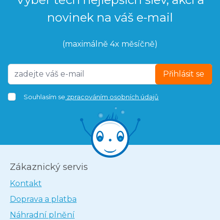
novinek na váš e-mail
(maximálně 4x měsíčně)
Přihlásit se
Souhlasím se
zpracováním osobních údajů
Zákaznický servis
Kontakt
Doprava a platba
Náhradní plnění