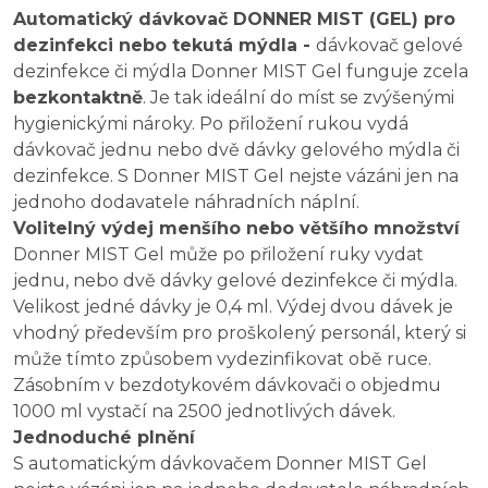
Automatický dávkovač DONNER MIST (GEL) pro
dezinfekci nebo tekutá mýdla -
d
ávkovač gelové
dezinfekce či mýdla Donner MIST Gel funguje zcela
bezkontaktně
. Je tak ideální do míst se zvýšenými
hygienickými nároky. Po přiložení rukou vydá
dávkovač jednu nebo dvě dávky gelového mýdla či
dezinfekce. S Donner MIST Gel nejste vázáni jen na
jednoho dodavatele náhradních náplní.
Volitelný výdej menšího nebo většího množství
Donner MIST Gel může po přiložení ruky vydat
jednu, nebo dvě dávky gelové dezinfekce či mýdla.
Velikost jedné dávky je 0,4 ml. Výdej dvou dávek je
vhodný především pro proškolený personál, který si
může tímto způsobem vydezinfikovat obě ruce.
Zásobním v bezdotykovém dávkovači o objedmu
1000 ml vystačí na 2500 jednotlivých dávek.
Jednoduché plnění
S automatickým dávkovačem Donner MIST Gel