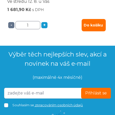
Ve středu
12. 8.
u Vás
1 681,90 Kč
s DPH
-
+
Do košíku
Výběr těch nejlepších slev, akcí a
novinek na váš e-mail
(maximálně 4x měsíčně)
Přihlásit se
Souhlasím se
zpracováním osobních údajů