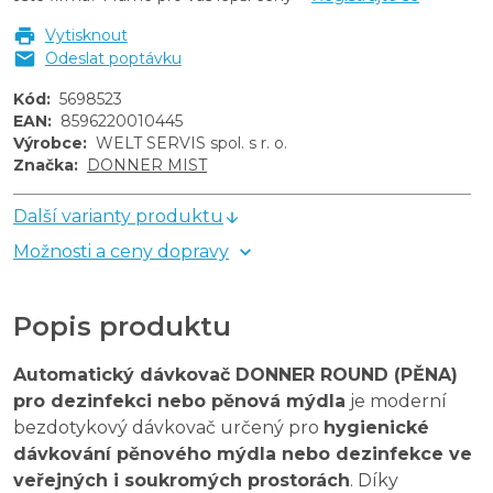
Vytisknout
Odeslat poptávku
Kód
:
5698523
EAN
:
8596220010445
Výrobce
:
WELT SERVIS spol. s r. o.
Značka
:
DONNER MIST
Další varianty produktu
Možnosti a ceny dopravy
Popis produktu
Automatický dávkovač DONNER ROUND (PĚNA)
pro dezinfekci nebo pěnová mýdla
je moderní
bezdotykový dávkovač určený pro
hygienické
dávkování pěnového mýdla nebo dezinfekce ve
veřejných i soukromých prostorách
. Díky