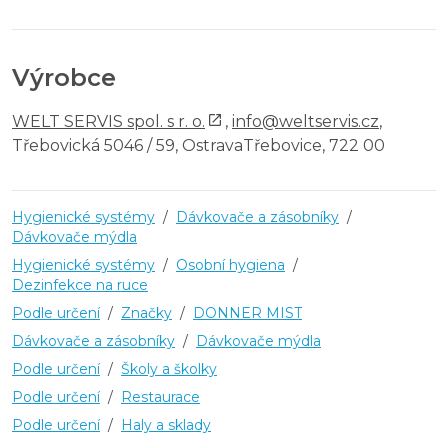
Výrobce
WELT SERVIS spol. s r. o.
,
info@weltservis.cz
,
Třebovická 5046 / 59, OstravaTřebovice, 722 00
Hygienické systémy
/
Dávkovače a zásobníky
/
Dávkovače mýdla
Hygienické systémy
/
Osobní hygiena
/
Dezinfekce na ruce
Podle určení
/
Značky
/
DONNER MIST
Dávkovače a zásobníky
/
Dávkovače mýdla
Podle určení
/
Školy a školky
Podle určení
/
Restaurace
Podle určení
/
Haly a sklady