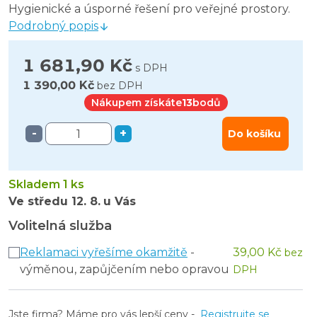
Hygienické a úsporné řešení pro veřejné prostory.
Podrobný popis
1 681,90 Kč
s DPH
1 390,00 Kč
bez DPH
Nákupem získáte
13
bodů
-
+
Do košíku
Skladem 1 ks
Ve středu
12. 8.
u Vás
Volitelná služba
Reklamaci vyřešíme okamžitě
-
39,00 Kč
bez
výměnou, zapůjčením nebo opravou
DPH
Jste firma? Máme pro vás lepší ceny -
Registrujte se