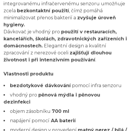
integrovanému infračervenému senzoru umožňuje
zcela
bezkontaktní použití
, čímž pomáhá
minimalizovat přenos bakterií a
zvyšuje úroveň
hygieny.
Dávkovač je vhodný pro
použití v restauracích,
kancelářích, školách, zdravotnických zařízeních i
domácnostech.
Elegantní design a kvalitní
zpracování z nerezové oceli
zajišťují dlouhou
životnost i při intenzivním používání
.
Vlastnosti produktu
bezdotykové dávkování
pomocí infra senzoru
vhodný pro
pěnová mýdla i pěnovou
dezinfekci
objem zásobníku
700 ml
napájení pomocí
AA baterií
moderní design v provedení
matný nerez / bílá /