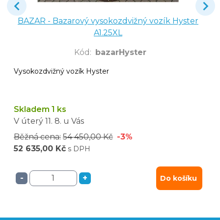
BAZAR - Bazarový vysokozdvižný vozík Hyster
A1.25XL
Kód
:
bazarHyster
Vysokozdvižný vozík Hyster
Skladem 1 ks
V úterý
11. 8.
u Vás
Běžná cena:
54 450,00 Kč
-3%
52 635,00 Kč
s DPH
-
+
Do košíku