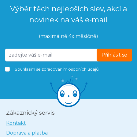
Výběr těch nejlepších slev, akcí a
novinek na váš e-mail
(maximálně 4x měsíčně)
Přihlásit se
Souhlasím se
zpracováním osobních údajů
Zákaznický servis
Kontakt
Doprava a platba