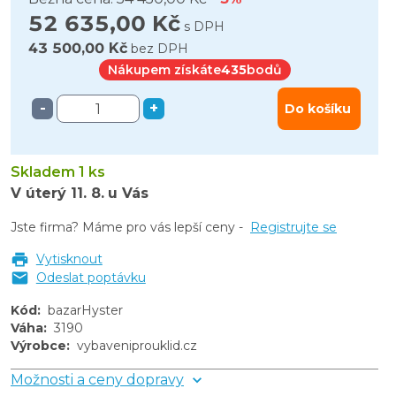
52 635,00 Kč
s DPH
43 500,00 Kč
bez DPH
Nákupem získáte
435
bodů
-
+
Do košíku
Skladem 1 ks
V úterý
11. 8.
u Vás
Jste firma? Máme pro vás lepší ceny -
Registrujte se
Vytisknout
Odeslat poptávku
Kód
:
bazarHyster
Váha
:
3190
Výrobce
:
vybaveniprouklid.cz
Možnosti a ceny dopravy