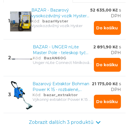
dodávány
se zárukou od 1 do 6 měsíců
. Také
BAZAR - Bazarový
52 635,00 Kč
s
nabízíme prodej a výkup použitých: úklidové vozíky,
vysokozdvižný vozík Hyster
DPH
vysavače, mycí stroje, čistící stroje, úklidová chemie a
1
Kód:
bazarHyster
A1.25XL
Vysokozdvižný vozík Hyster
další úklidové techniky.
Do košíku
BAZAR - UNGER nLite
2 891,90 Kč
s
Master Pole - teleskop tyč
DPH
2
Kód:
BazAN60G
4x1,71 m, výška 6 m
Unger nLite Connect hliníková
Do košíku
MASTER tyč 6 m
Bazarový Extraktor Bohman
21 175,00 Kč
s
Power K 15 - rozbalené,
DPH
3
Kód:
bazar_extraktor
nepoužité
Výkonný extraktor Power K 15 s
Do košíku
kovovou hubicí na koberce a
podlahy
Zobrazit dalších 3 produktů