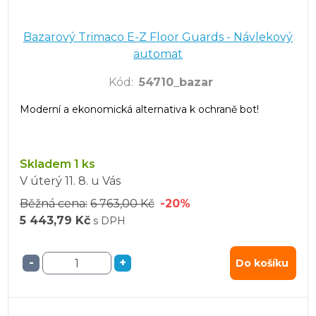
Bazarový Trimaco E-Z Floor Guards - Návlekový
automat
Kód
:
54710_bazar
Moderní a ekonomická alternativa k ochraně bot!
Skladem 1 ks
V úterý
11. 8.
u Vás
Běžná cena:
6 763,00 Kč
-20%
5 443,79 Kč
s DPH
-
+
Do košíku