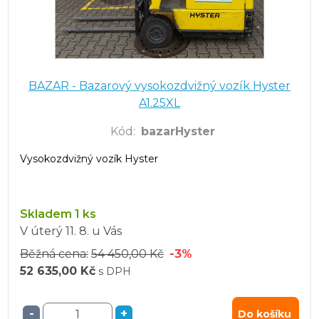
BAZAR - Bazarový vysokozdvižný vozík Hyster
A1.25XL
Kód
:
bazarHyster
Vysokozdvižný vozík Hyster
Skladem 1 ks
V úterý
11. 8.
u Vás
Běžná cena:
54 450,00 Kč
-3%
52 635,00 Kč
s DPH
-
+
Do košíku