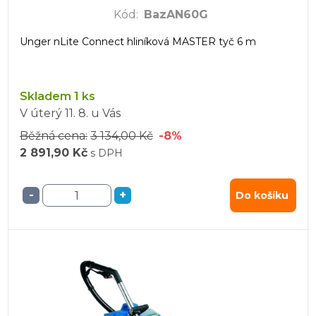
Kód
:
BazAN60G
Unger nLite Connect hliníková MASTER tyč 6 m
Skladem 1 ks
V úterý
11. 8.
u Vás
Běžná cena:
3 134,00 Kč
-8%
2 891,90 Kč
s DPH
-
+
Do košíku