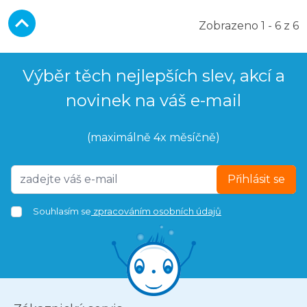
Zobrazeno 1 - 6 z 6
Výběr těch nejlepších slev, akcí a
novinek na váš e-mail
(maximálně 4x měsíčně)
Přihlásit se
Souhlasím se
zpracováním osobních údajů