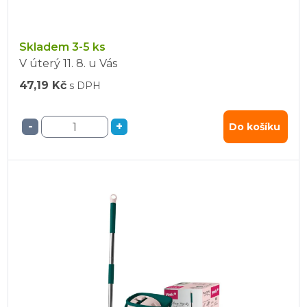
Skladem 3-5 ks
V úterý
11. 8.
u Vás
47,19 Kč
s DPH
-
+
Do košíku