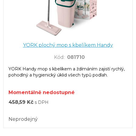
YORK plochý mop s kbelíkem Handy
Kód
:
081710
YORK Handy mop s kbelíkem a ždímáním zajistí rychlý,
pohodlný a hygienický úklid všech typů podlah.
Momentálně nedostupné
458,59 Kč
s DPH
Neprodejný