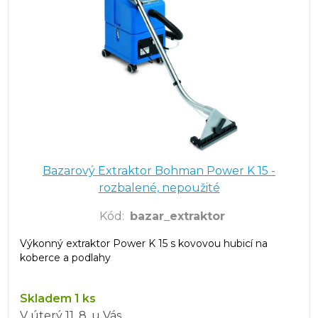
Bazarový Extraktor Bohman Power K 15 -
rozbalené, nepoužité
Kód
:
bazar_extraktor
Výkonný extraktor Power K 15 s kovovou hubicí na
koberce a podlahy
Skladem 1 ks
V úterý
11. 8.
u Vás