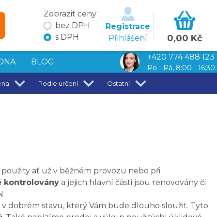
Zobrazit ceny:
bez DPH
Registrace
s DPH
0,00 Kč
Přihlášení
+420 774 488 123
DNA
BLOG
Po - Pá, 8:00 - 16:30
ena
Podle určení
Ostatní
yly použity ať už v běžném provozu nebo při
 kontrolovány
a jejich hlavní části jsou renovovány či
N.
 v dobrém stavu, který Vám bude dlouho sloužit. Tyto