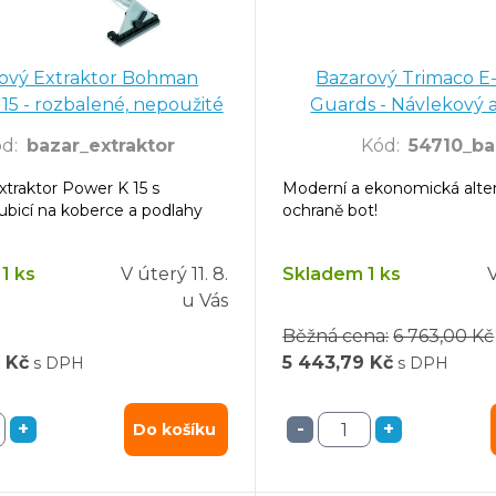
ový Extraktor Bohman
Bazarový Trimaco E-
15 - rozbalené, nepoužité
Guards - Návlekový
ód
:
bazar_extraktor
Kód
:
54710_ba
traktor Power K 15 s
Moderní a ekonomická alter
bicí na koberce a podlahy
ochraně bot!
1 ks
V úterý
11. 8.
Skladem 1 ks
u Vás
Běžná cena:
6 763,00 Kč
0 Kč
5 443,79 Kč
s DPH
s DPH
+
-
+
Do košíku