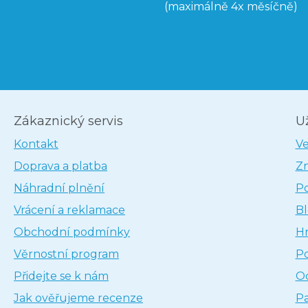
(maximálně 4x měsíčně)
Zákaznický servis
U
Kontakt
V
Doprava a platba
Z
Náhradní plnění
P
Vrácení a reklamace
B
Obchodní podmínky
H
Věrnostní program
P
Přidejte se k nám
Oc
Jak ověřujeme recenze
Pa