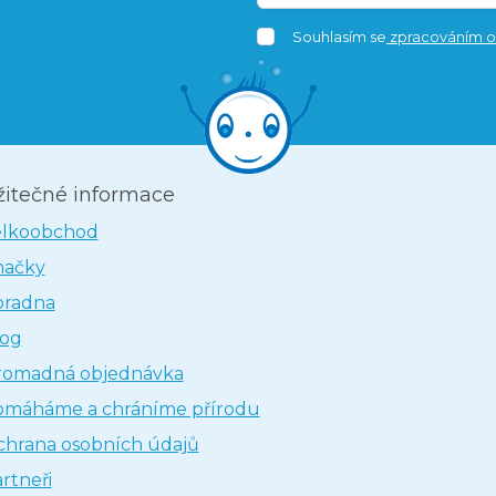
Souhlasím se
zpracováním o
žitečné informace
elkoobchod
načky
oradna
log
romadná objednávka
omáháme a chráníme přírodu
hrana osobních údajů
rtneři