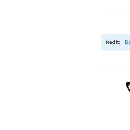
Řadit:
D