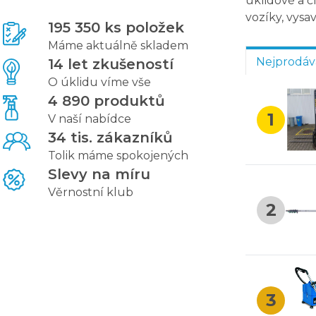
úklidové a č
vozíky, vysav
195 350 ks položek
Máme aktuálně skladem
Nejprodáv
14 let zkušeností
O úklidu víme vše
4 890 produktů
1
V naší nabídce
34 tis. zákazníků
Tolik máme spokojených
Slevy na míru
Věrnostní klub
2
3