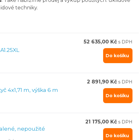
ů
. Také nabízíme prodej a výkup použitých: úklidové
klidové techniky.
52 635,00 Kč
s DPH
A1.25XL
Do košíku
2 891,90 Kč
s DPH
BAZAR - UNGER nLite Master Pole - teleskop tyč 4x1,71 m, výška 6 m
Do košíku
21 175,00 Kč
s DPH
alené, nepoužité
Do košíku