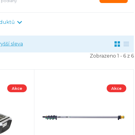
a podlahy
oduktů
yšší sleva
Zobrazeno 1 - 6 z 6
Akce
Akce