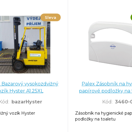
Sleva
 Bazarový vysokozdvižný
Palex Zásobník na hy
ozík Hyster A1.25XL
papírové podložky na 
jakost
Kód
:
bazarHyster
Kód
:
3460-
žný vozík Hyster
Zásobník na hygienické pap
podložky na toaletu