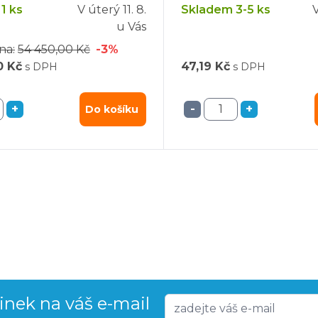
1 ks
V úterý
11. 8.
Skladem 3-5 ks
u Vás
na:
54 450,00 Kč
-3%
0 Kč
47,19 Kč
s DPH
s DPH
+
-
+
Do košíku
vinek na váš e-mail