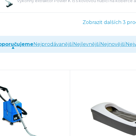
Výkonný extraktor Power K 15 s kovovou hubicí na koberce 
Zobrazit dalších 3 pr
oporučujeme
Nejprodávanější
Nejlevnější
Nejnovější
Nejv