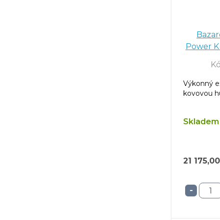
Bazar
Power K 
K
Výkonný ex
kovovou hu
Skladem 
21 175,0
-