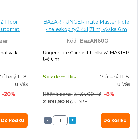
Z Floor
BAZAR - UNGER nLite Master Pole
 automat
- teleskop tyč 4x1,71 m, výška 6 m
zar
Kód
:
BazAN60G
nativa k
Unger nLite Connect hliníková MASTER
tyč 6 m
V úterý
11. 8.
Skladem 1 ks
V úterý
11. 8.
u Vás
u Vás
-20%
Běžná cena:
3 134,00 Kč
-8%
2 891,90 Kč
s DPH
-
+
Do košíku
Do košíku