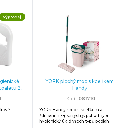
Výprodej
gienické
YORK plochý mop s kbelíkem
toaletu 2.
Handy
0
Kód
:
081710
írové
YORK Handy mop s kbelíkem a
ždímáním zajistí rychlý, pohodlný a
hygienický úklid všech typů podlah.