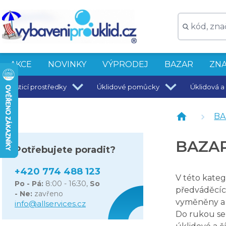
Palex Zásobník na hygienické papírové podložky na toal
BAZAR - Bazarový vysokozdvižný vozík Hyster A1.25XL
Bazarový Extraktor Bohman Power K 15 - rozbalené, ne
YORK plochý mop s kbelíkem Handy
BAZAR - UNGER nLite Master Pole - teleskop tyč 4x1,71 
AKCE
NOVINKY
VÝPRODEJ
BAZAR
ZNA
Bazarový Trimaco E-Z Floor Guards - Návlekový automa
Čisticí prostředky
Úklidové pomůcky
Úklidová a 
BA
BAZA
Potřebujete poradit?
+420 774 488 123
V této kateg
Po - Pá:
8:00 - 16:30,
So
předváděcíc
- Ne:
zavřeno
vyměněny a 
info@allservices.cz
Do rukou se 