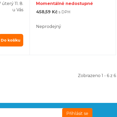
V úterý
11. 8.
Momentálně nedostupné
u Vás
458,59 Kč
s DPH
Neprodejný
Do košíku
Zobrazeno 1 - 6 z 6
Přihlásit se