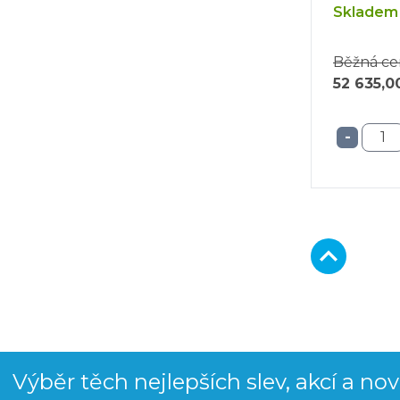
Skladem 
Běžná ce
52 635,0
-
Výběr těch nejlepších slev, akcí a no