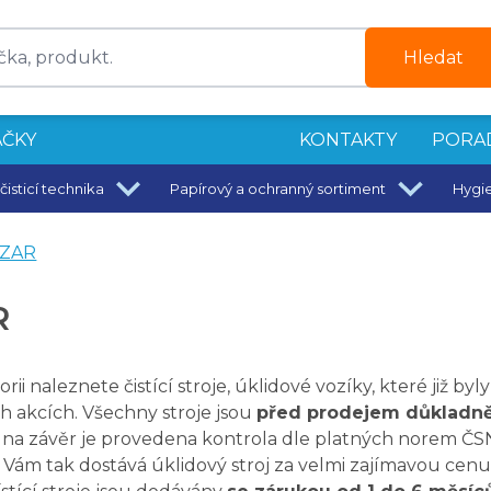
etu 2. jakost
Hledat
použité
m, výška 6 m
ČKY
KONTAKTY
PORA
t
čisticí technika
Papírový a ochranný sortiment
Hygi
ZAR
R
orii naleznete čistící stroje, úklidové vozíky, které již b
h akcích. Všechny stroje jsou
před prodejem důkladně
na závěr je provedena kontrola dle platných norem ČS
Vám tak dostává úklidový stroj za velmi zajímavou cenu