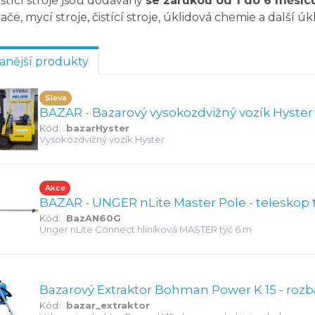
ístící stroje jsou dodávány
se zárukou od 1 do 6 měsíc
ače, mycí stroje, čistící stroje, úklidová chemie a další ú
anější produkty
Sleva
BAZAR - Bazarový vysokozdvižný vozík Hyster 
Kód:
bazarHyster
Vysokozdvižný vozík Hyster
Akce
Kód:
BazAN60G
Unger nLite Connect hliníková MASTER tyč 6 m
Bazarový Extraktor Bohman Power K 15 - rozb
Kód:
bazar_extraktor