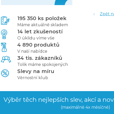
Zpět n
195 350 ks položek
Máme aktuálně skladem
14 let zkušeností
O úklidu víme vše
4 890 produktů
V naší nabídce
34 tis. zákazníků
Tolik máme spokojených
Slevy na míru
Věrnostní klub
Výběr těch nejlepších slev, akcí a no
(maximálně 4x měsíčně)