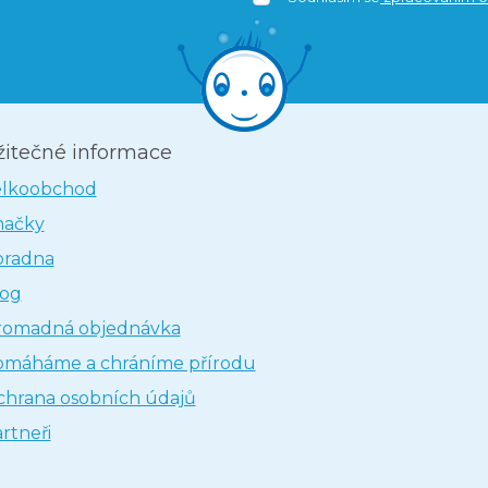
žitečné informace
elkoobchod
načky
oradna
log
romadná objednávka
omáháme a chráníme přírodu
hrana osobních údajů
rtneři