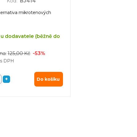
Kód
:
BJ414
lternativa mikrotenových
u dodavatele (běžně do
na:
125,00 Kč
-53%
s DPH
+
Do košíku