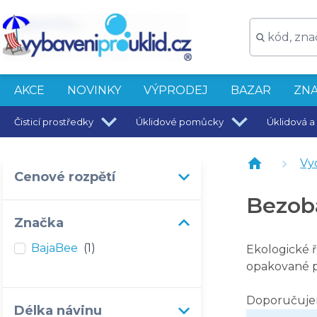
Voskovaný ubrousek BajaBee - S, Bloom, 1 ks
AKCE
NOVINKY
VÝPRODEJ
BAZAR
ZNA
Čisticí prostředky
Úklidové pomůcky
Úklidová a 
Vy
Cenové rozpětí
Bezob
Značka
BajaBee
(1)
Ekologické ř
opakované p
Doporučuj
Délka návinu