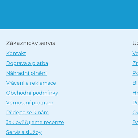
Zákaznický servis
U
Kontakt
V
Doprava a platba
Z
Náhradní plnění
P
Vrácení a reklamace
B
Obchodní podmínky
H
Věrnostní program
P
Přidejte se k nám
Oc
Jak ověřujeme recenze
Pa
Servis a služby