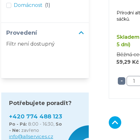
Domácnost
(1)
Přírodní a
sáčků.
Provedení
Skladem 
Filtr není dostupný
5 dní)
Běžná ce
59,29 Kč
-
Potřebujete poradit?
+420 774 488 123
Po - Pá:
8:00 - 16:30,
So
- Ne:
zavřeno
info@allservices.cz