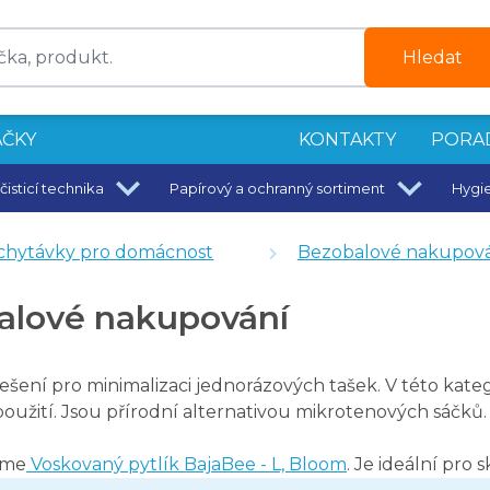
Hledat
ČKY
KONTAKTY
PORA
čisticí technika
Papírový a ochranný sortiment
Hygi
chytávky pro domácnost
Bezobalové nakupov
alové nakupování
ešení pro minimalizaci jednorázových tašek. V této kate
oužití. Jsou přírodní alternativou mikrotenových sáčků
eme
Voskovaný pytlík BajaBee - L, Bloom
. Je ideální pro 