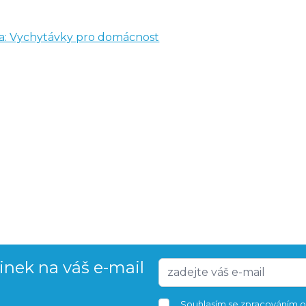
a: Vychytávky pro domácnost
vinek na váš e-mail
Souhlasím se
zpracováním o