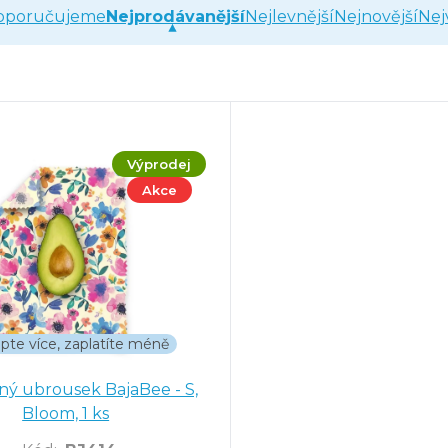
oporučujeme
Nejprodávanější
Nejlevnější
Nejnovější
Nej
Výprodej
Akce
pte více, zaplatíte méně
ný ubrousek BajaBee - S,
Bloom, 1 ks