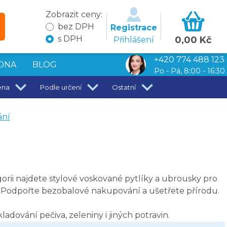
Zobrazit ceny:
bez DPH
Registrace
s DPH
0,00 Kč
Přihlášení
+420 774 488 123
DNA
BLOG
Po - Pá, 8:00 - 16:30
ena
Podle určení
Ostatní
ání
gorii najdete stylové voskované pytlíky a ubrousky pro
. Podpořte bezobalové nakupování a ušetřete přírodu.
skladování pečiva, zeleniny i jiných potravin.