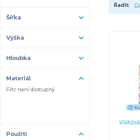
Řadit:
D
Šířka
Výška
Hloubka
Materiál
Filtr není dostupný
Ku
Voskova
Použití