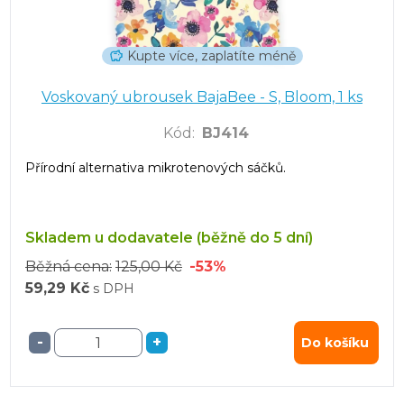
Kupte více, zaplatíte méně
Voskovaný ubrousek BajaBee - S, Bloom, 1 ks
Kód
:
BJ414
Přírodní alternativa mikrotenových sáčků.
Skladem u dodavatele (běžně do 5 dní)
Běžná cena:
125,00 Kč
-53%
59,29 Kč
s DPH
-
+
Do košíku