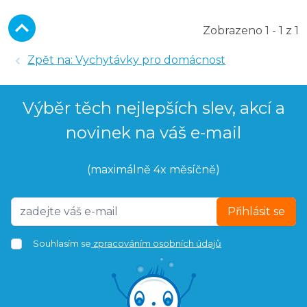
Zobrazeno 1 - 1 z 1
Zpět na: Vychytávky pro domácnost
Výběr těch nejlepších slev, akcí a
novinek na váš e-mail
(maximálně 4x měsíčně)
Přihlásit se
Souhlasím se
zpracováním osobních údajů