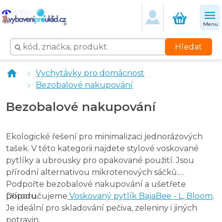
Voskovaný ubrousek BajaBee - S, Bloom, 1 ks
Menu
Hledat
Vychytávky pro domácnost
Bezobalové nakupování
Bezobalové nakupování
Ekologické řešení pro minimalizaci jednorázových
tašek. V této kategorii najdete stylové voskované
pytlíky a ubrousky pro opakované použití. Jsou
přírodní alternativou mikrotenových sáčků.
Podpořte bezobalové nakupování a ušetřete
přírodu.
Doporučujeme
Voskovaný pytlík BajaBee - L, Bloom
.
Je ideální pro skladování pečiva, zeleniny i jiných
potravin.