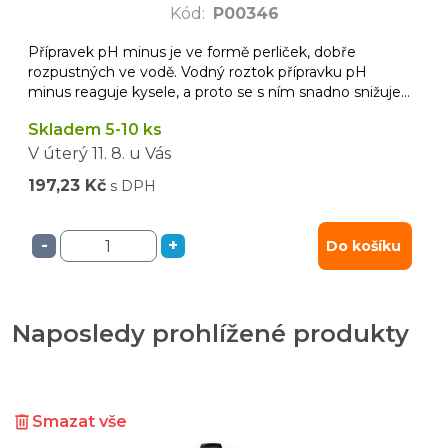
Kód
:
P00346
Přípravek pH minus je ve formě perliček, dobře
rozpustných ve vodě. Vodný roztok přípravku pH
minus reaguje kysele, a proto se s ním snadno snižuje
pH vody.
Skladem 5-10 ks
V úterý
11. 8.
u Vás
197,23 Kč
s DPH
-
+
Do košíku
Naposledy prohlížené produkty
Smazat vše