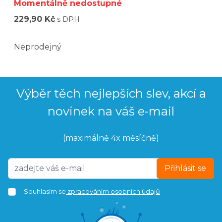
Momentálně nedostupné
229,90 Kč
s DPH
Neprodejný
Výběr těch nejlepších slev, akcí a
novinek na váš e-mail
(maximálně 4x měsíčně)
Přihlásit se
Souhlasím se
zpracováním osobních údajů