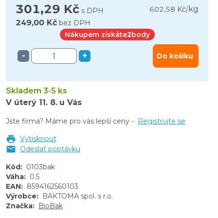
301,29 Kč
kg
602,58 Kč
/
s DPH
249,00 Kč
bez DPH
Nákupem získáte
2
body
-
+
Do košíku
Skladem 3-5 ks
V úterý
11. 8.
u Vás
Jste firma? Máme pro vás lepší ceny -
Registrujte se
Vytisknout
Odeslat poptávku
Kód
:
0103bak
Váha
:
0.5
EAN
:
8594162560103
Výrobce
:
BAKTOMA spol. s r.o.
Značka
:
BioBak