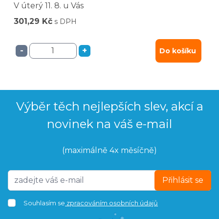
V úterý
11. 8.
u Vás
301,29 Kč
s DPH
-
+
Do košíku
Výběr těch nejlepších slev, akcí a
novinek na váš e-mail
(maximálně 4x měsíčně)
Přihlásit se
Souhlasím se
zpracováním osobních údajů