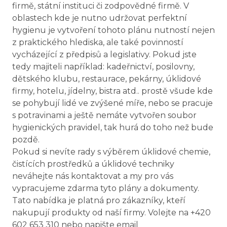
firmě, státní instituci či zodpovědné firmě. V
oblastech kde je nutno udržovat perfektní
hygienu je vytvoření tohoto plánu nutností nejen
z praktického hlediska, ale také povinností
vycházející z předpisů a legislativy. Pokud jste
tedy majiteli například: kadeřnictví, posilovny,
dětského klubu, restaurace, pekárny, úklidové
firmy, hotelu, jídelny, bistra atd.. prostě všude kde
se pohybují lidé ve zvýšené míře, nebo se pracuje
s potravinami a ještě nemáte vytvořen soubor
hygienických pravidel, tak hurá do toho než bude
pozdě.
Pokud si nevíte rady s výběrem úklidové chemie,
čistících prostředků a úklidové techniky
neváhejte nás kontaktovat a my pro vás
vypracujeme zdarma tyto plány a dokumenty.
Tato nabídka je platná pro zákazníky, kteří
nakupují produkty od naší firmy. Volejte na +420
602 653 310 nebo napište email