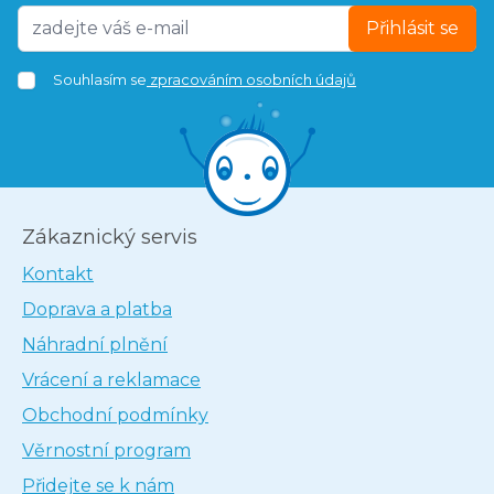
Přihlásit se
Souhlasím se
zpracováním osobních údajů
Zákaznický servis
Kontakt
Doprava a platba
Náhradní plnění
Vrácení a reklamace
Obchodní podmínky
Věrnostní program
Přidejte se k nám