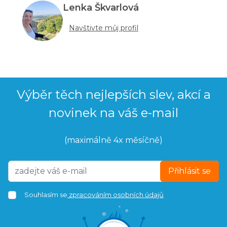
Lenka Škvarlová
Navštivte můj profil
Výběr těch nejlepších slev, akcí a
novinek na váš e-mail
(maximálně 4x měsíčně)
Přihlásit se
Souhlasím se
zpracováním osobních údajů