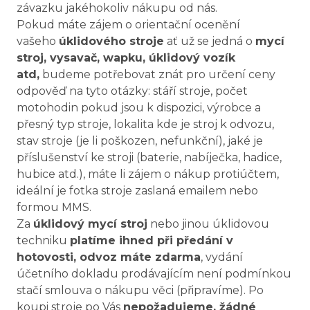
závazku jakéhokoliv nákupu od nás.
Pokud máte zájem o orientační ocenění
vašeho
úklidového stroje
ať už se jedná o
mycí
stroj, vysavač, wapku, úklidový vozík
atd,
budeme potřebovat znát pro určení ceny
odpověď na tyto otázky: stáří stroje, počet
motohodin pokud jsou k dispozici, výrobce a
přesný typ stroje, lokalita kde je stroj k odvozu,
stav stroje (je li poškozen, nefunkční), jaké je
příslušenství ke stroji (baterie, nabíječka, hadice,
hubice atd.), máte li zájem o nákup protiúčtem,
ideální je fotka stroje zaslaná emailem nebo
formou MMS.
Za
úklidový mycí stroj
nebo jinou úklidovou
techniku
platíme ihned při předání v
hotovosti, odvoz máte zdarma
, vydání
účetního dokladu prodávajícím není podmínkou
stačí smlouva o nákupu věci (připravíme). Po
koupi stroje po Vás
nepožadujeme, žádné