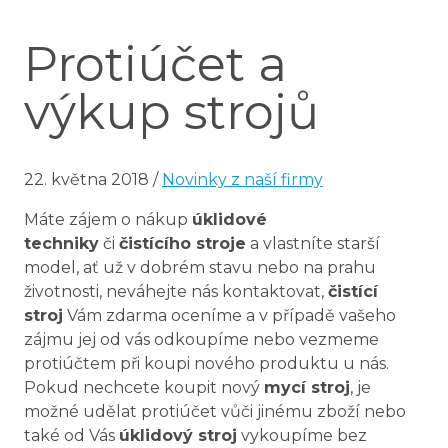
Protiúčet a
výkup strojů
22. května 2018
/
Novinky z naší firmy
Máte zájem o nákup
úklidové
techniky
či
čistícího stroje
a vlastníte starší
model, ať už v dobrém stavu nebo na prahu
životnosti, neváhejte nás kontaktovat,
čistící
stroj
Vám zdarma oceníme a v případě vašeho
zájmu jej od vás odkoupíme nebo vezmeme
protiúčtem při koupi nového produktu u nás.
Pokud nechcete koupit nový
mycí stroj
, je
možné udělat protiúčet vůči jinému zboží nebo
také od Vás
úklidový stroj
vykoupíme bez