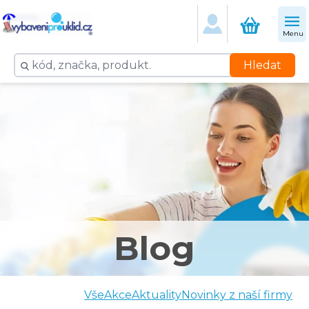
Menu
Hledat
Blog
Vše
Akce
Aktuality
Novinky z naší firmy