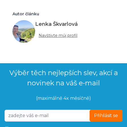
Autor článku
Lenka Škvarlová
Navštivte můj profil
Výběr těch nejlepších slev, akcí a
novinek na váš e-mail
(maximálně 4x měsíčně)
Přihlásit se