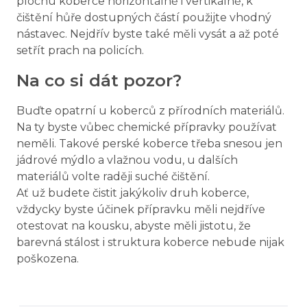
plochu koberce horizontálně i vertikálně, k
čištění hůře dostupných částí použijte vhodný
nástavec. Nejdřív byste také měli vysát a až poté
setřít prach na policích.
Na co si dát pozor?
Buďte opatrní u koberců z přírodních materiálů.
Na ty byste vůbec chemické přípravky používat
neměli. Takové perské koberce třeba snesou jen
jádrové mýdlo a vlažnou vodu, u dalších
materiálů volte raději suché čištění.
Ať už budete čistit jakýkoliv druh koberce,
vždycky byste účinek přípravku měli nejdříve
otestovat na kousku, abyste měli jistotu, že
barevná stálost i struktura koberce nebude nijak
poškozena.