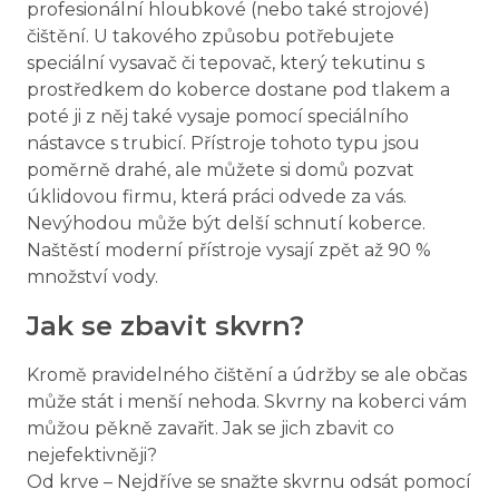
profesionální hloubkové (nebo také strojové)
čištění. U takového způsobu potřebujete
speciální vysavač či tepovač, který tekutinu s
prostředkem do koberce dostane pod tlakem a
poté ji z něj také vysaje pomocí speciálního
nástavce s trubicí. Přístroje tohoto typu jsou
poměrně drahé, ale můžete si domů pozvat
úklidovou firmu, která práci odvede za vás.
Nevýhodou může být delší schnutí koberce.
Naštěstí moderní přístroje vysají zpět až 90 %
množství vody.
Jak se zbavit skvrn?
Kromě pravidelného čištění a údržby se ale občas
může stát i menší nehoda. Skvrny na koberci vám
můžou pěkně zavařit. Jak se jich zbavit co
nejefektivněji?
Od krve – Nejdříve se snažte skvrnu odsát pomocí