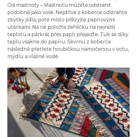
Od mastnoty – Mastnotu můžete odstranit
podobně jako vosk. Nejdříve z koberce odstraňte
zbytky jídla, poté místo přikryjte papírovými
utěrkami. Na ně položte žehličku na nejnižší
teplotu a párkrát přes papír přejeďte. Tuk se díky
teplu vsákne do papíru. Skvrnu z koberce
následně přetřete houbičkou namočenou v octu,
mýdlu a vlažné vodě.