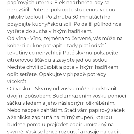
papírových utěrek. Flek nedrhněte, aby se
nerozšířil. Poté jej pokropte studenou vodou
(nikoliv teplou). Po zhruba 30 minutách ho
posypejte kuchyňskou solí. Po další půlhodince
vytřete do sucha vlhkým hadříkem.
Od vína - Víno, zejména to červené, vás může na
koberci pěkně potrápit. I tady platí odsátí
tekutiny co nejrychleji. Poté skvrnu pokapejte
citronovou šťávou a zasypte jedlou sodou.
Nechte chvíli působit a poté vlhkým hadříkem
opět setřete. Opakujte v případě potřeby
vícekrát.
Od vosku – Skvrny od vosku můžete odstranit
dvojím způsobem: Buď zmrazením vosku pomocí
sáčku s ledem a jeho následným oškrábáním.
Nebo naopak zahřátím. Stačí vám papírový sáček
a žehlička zapnutá na mírný stupeň, kterou
budete pomalu přejíždět papír umístěný na
skvrně. Vosk se lehce rozpustí a nasaje na papír.