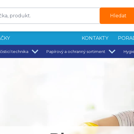
Hledat
ČKY
KONTAKTY
PORA
čisticí technika
Papírový a ochranný sortiment
Hygi