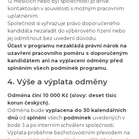
12 měsících nebo byl společností již dříve
kontaktován v souvislosti s možným pracovním
uplatněním.
Společnost si vyhrazuje právo doporučeného
kandidáta nezařadit do výběrového řízení nebo
jej odmítnout bez uvedení důvodu.
Účast v programu nezakládá právní nárok na
uzavření pracovního poměru s doporučeným
kandidátem ani na vyplacení odměny před
splněním všech podmínek programu.
4. Výše a výplata odměny
Odměna činí 10 000 Kč (slovy: deset tisíc
korun českých).
Odměna bude
vyplacena do 30 kalendářních
dnů
od
splnění
všech
podmínek
uvedených v
bodě 3 a po interním schválení společnosti.
Výplata proběhne bezhotovostním převodem na