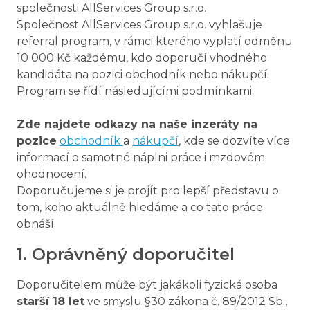
společnosti AllServices Group s.r.o.
Společnost AllServices Group s.r.o. vyhlašuje
referral program, v rámci kterého vyplatí odměnu
10 000 Kč každému, kdo doporučí vhodného
kandidáta na pozici obchodník nebo nákupčí.
Program se řídí následujícími podmínkami.
Zde najdete odkazy na naše inzeráty na
pozice
obchodník
a
nákupčí
, kde se dozvíte více
informací o samotné náplni práce i mzdovém
ohodnocení.
Doporučujeme si je projít pro lepší představu o
tom, koho aktuálně hledáme a co tato práce
obnáší.
1. Oprávněný doporučitel
Doporučitelem může být jakákoli fyzická osoba
starší 18 let
ve smyslu §30 zákona č. 89/2012 Sb.,