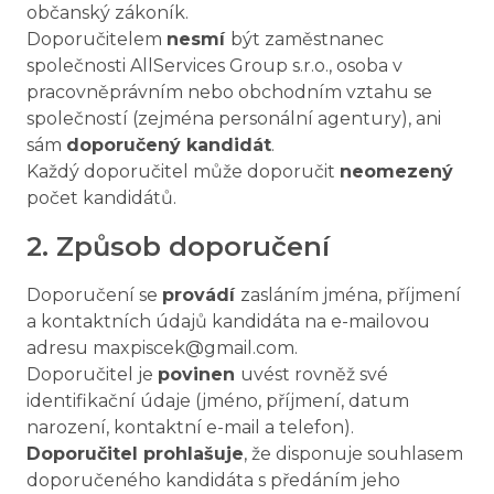
občanský zákoník.
Doporučitelem
nesmí
být zaměstnanec
společnosti AllServices Group s.r.o., osoba v
pracovněprávním nebo obchodním vztahu se
společností (zejména personální agentury), ani
sám
doporučený kandidát
.
Každý doporučitel může doporučit
neomezený
počet kandidátů.
2. Způsob doporučení
Doporučení se
provádí
zasláním jména, příjmení
a kontaktních údajů kandidáta na e-mailovou
adresu maxpiscek@gmail.com.
Doporučitel je
povinen
uvést rovněž své
identifikační údaje (jméno, příjmení, datum
narození, kontaktní e-mail a telefon).
Doporučitel prohlašuje
, že disponuje souhlasem
doporučeného kandidáta s předáním jeho