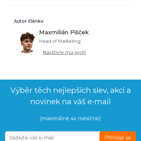
Autor článku
Maxmilián Pišček
Head of Marketing
Navštivte můj profil
Výběr těch nejlepších slev, akcí a
novinek na váš e-mail
(maximálně 4x měsíčně)
Přihlásit se