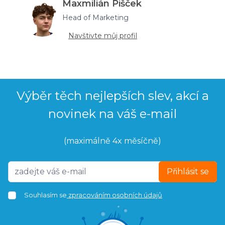
Maxmilián Pišček
Head of Marketing
Navštivte můj profil
Výběr těch nejlepších slev, akcí a
novinek na váš e-mail
(maximálně 4x měsíčně)
Přihlásit se
Souhlasím se
zpracováním osobních údajů