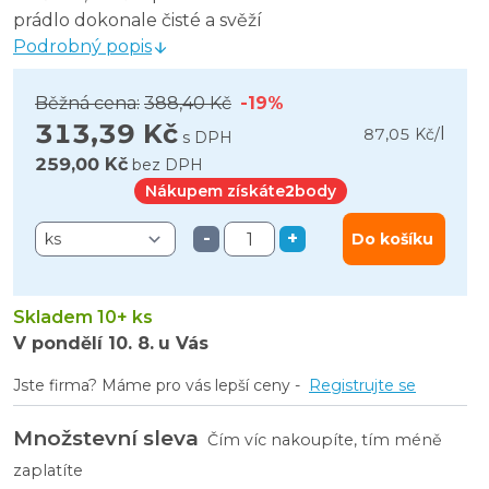
prádlo dokonale čisté a svěží
Podrobný popis
Běžná cena:
388,40 Kč
-19%
313,39 Kč
l
87,05 Kč
/
s DPH
259,00 Kč
bez DPH
Nákupem získáte
2
body
-
+
Do košíku
Skladem 10+ ks
V pondělí
10. 8.
u Vás
Jste firma? Máme pro vás lepší ceny -
Registrujte se
Množstevní sleva
Čím víc nakoupíte, tím méně
zaplatíte