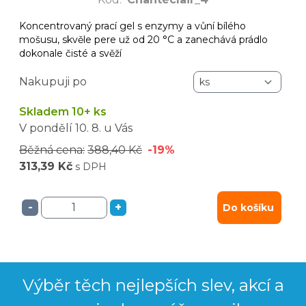
Koncentrovaný prací gel s enzymy a vůní bílého
mošusu, skvěle pere už od 20 °C a zanechává prádlo
dokonale čisté a svěží
Nakupuji po
Skladem 10+ ks
V pondělí
10. 8.
u Vás
Běžná cena:
388,40 Kč
-19%
313,39 Kč
s DPH
-
+
Do košíku
Výběr těch nejlepších slev, akcí a