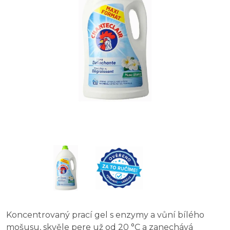
Koncentrovaný prací gel s enzymy a vůní bílého
mošusu, skvěle pere už od 20 °C a zanechává