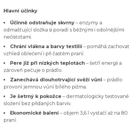
Hlavní účinky
Účinně odstraňuje skvrny
– enzymy a
odmašťující složka si poradí s běžnými i odolnějšími
nečistotami.
Chrání vlákna a barvy textilií
– pomáhá zachovat
vzhled oblečení i při častém praní.
Pere již při nízkých teplotách
– šetří energii a
zároveň pečuje o prádlo.
Zanechává dlouhotrvající svěží vůni
– prádlo
provoní jemnou vůní bílého pižma.
Je šetrný k pokožce
– dermatologicky testované
složení bez přidaných barviv.
Ekonomické balení
– objem 3,6 l vystačí až na 80
praní.