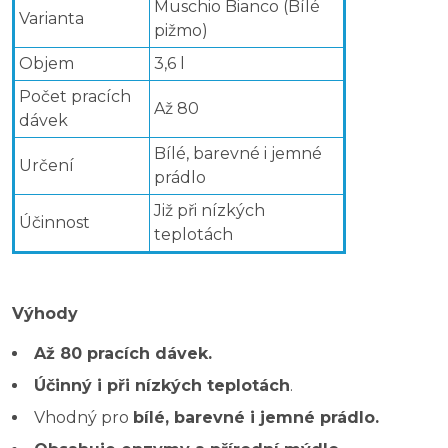
Muschio Bianco (Bílé
Varianta
pižmo)
Objem
3,6 l
Počet pracích
Až 80
dávek
Bílé, barevné i jemné
Určení
prádlo
Již při nízkých
Účinnost
teplotách
Výhody
Až 80 pracích dávek.
Účinný i při nízkých teplotách
.
Vhodný pro
bílé, barevné i jemné prádlo.