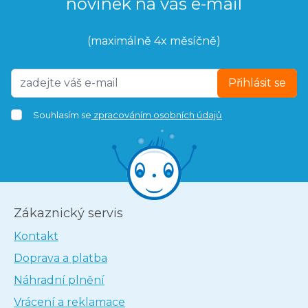
novinek na váš e-mail
(maximálně 4x měsíčně)
Přihlásit se
Souhlasím se
zpracováním osobních údajů
Zákaznický servis
Kontakt
Doprava a platba
Náhradní plnění
Vrácení a reklamace