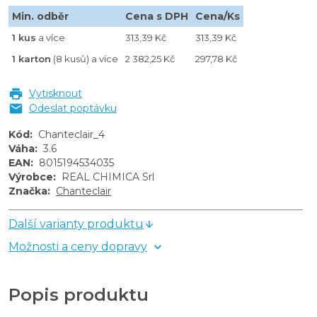
Min. odběr
Cena s DPH
Cena/Ks
1 kus
a více
313,39 Kč
313,39 Kč
1 karton
(8 kusů) a více
2 382,25 Kč
297,78 Kč
Vytisknout
Odeslat poptávku
Kód
:
Chanteclair_4
Váha
:
3.6
EAN
:
8015194534035
Výrobce
:
REAL CHIMICA Srl
Značka
:
Chanteclair
Další varianty produktu
Možnosti a ceny dopravy
Popis produktu