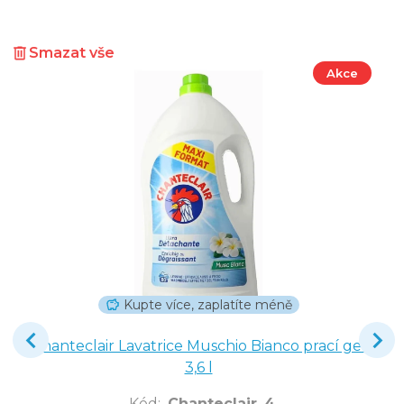
Smazat vše
Akce
Kupte více, zaplatíte méně
Chanteclair Lavatrice Muschio Bianco prací gel
3,6 l
Kód
:
Chanteclair_4