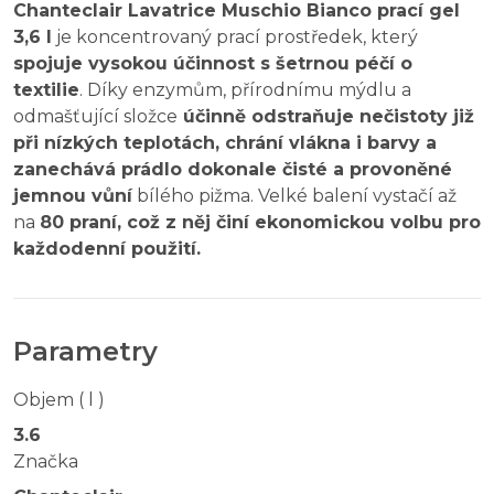
Chanteclair Lavatrice Muschio Bianco prací gel
3,6 l
je koncentrovaný prací prostředek, který
spojuje vysokou účinnost s šetrnou péčí o
textilie
. Díky enzymům, přírodnímu mýdlu a
odmašťující složce
účinně odstraňuje nečistoty již
při nízkých teplotách, chrání vlákna i barvy a
zanechává prádlo dokonale čisté a provoněné
jemnou vůní
bílého pižma. Velké balení vystačí až
na
80 praní, což z něj činí ekonomickou volbu pro
každodenní použití.
Parametry
Objem ( l )
3.6
Značka