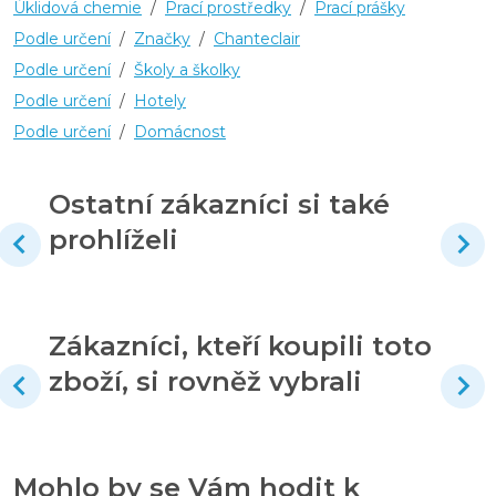
Úklidová chemie
/
Prací prostředky
/
Prací prášky
Podle určení
/
Značky
/
Chanteclair
Podle určení
/
Školy a školky
Podle určení
/
Hotely
Podle určení
/
Domácnost
Ostatní zákazníci si také
prohlíželi
Zákazníci, kteří koupili toto
zboží, si rovněž vybrali
Mohlo by se Vám hodit k