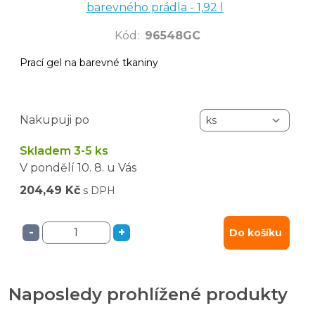
barevného prádla - 1,92 l
Kód
:
96548GC
Prací gel na barevné tkaniny
Nakupuji po
Skladem 3-5 ks
V pondělí
10. 8.
u Vás
204,49 Kč
s DPH
-
+
Do košíku
Naposledy prohlížené produkty