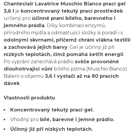
Chanteclair Lavatrice Muschio Bianco prací gel
3,6 l
je
koncentrovaný tekutý prací prostředek
určený pro
účinné praní bílého, barevného i
jemného prádla
. Díky kombinaci enzymů,
přírodního mýdla a odmašťující složky si poradí i s
odolnými skvrnami, přičemž chrání vlákna textilií
a zachovává jejich barvy
. Gel je účinný již při
nízkých teplotách, čímž pomáhá šetřit energii
.
Po vyprání zanechává prádlo
svěže provoněné
dlouhotrvající vůní
bílého pižma (Muschio Bianco).
Balení o objemu
3,6 l vystačí až na 80 pracích
dávek
.
Vlastnosti produktu
Koncentrovaný tekutý prací gel.
Vhodný pro
bílé, barevné i jemné prádlo.
Účinný již při nízkých teplotách.