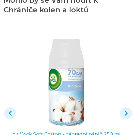
Mohlo by se Vám hodit k
Chrániče kolen a loktů
Air Wick Soft Cotton - náhradní náplň 250 ml