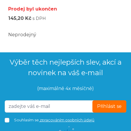
Prodej byl ukončen
145,20 Kč
s DPH
Neprodejný
Výběr těch nejlepších slev, akcí a
novinek na váš e-mail
(maximálně 4x měsíčně)
Přihlásit se
Souhlasím se
zpracováním osobních údajů