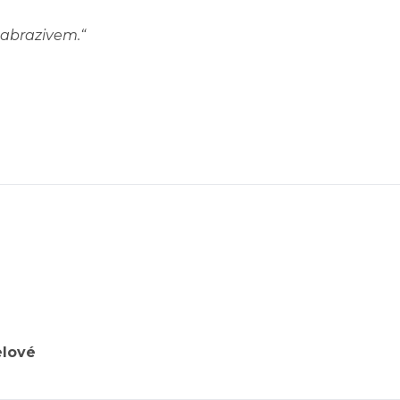
 abrazivem.
“
elové