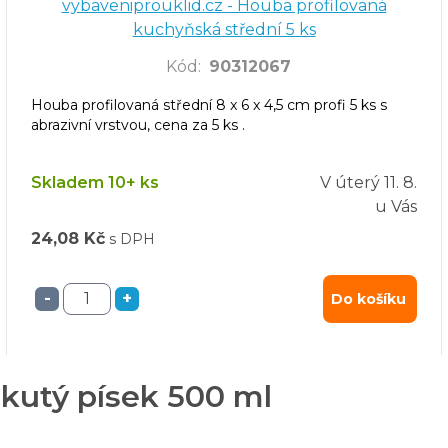
vybaveniprouklid.cz - Houba profilovaná
kuchyňská střední 5 ks
Kód
:
90312067
Houba profilovaná střední 8 x 6 x 4,5 cm profi 5 ks s
abrazivní vrstvou, cena za 5 ks .
Skladem 10+ ks
V úterý
11. 8.
u Vás
24,08 Kč
s DPH
-
+
Do košíku
ekutý písek 500 ml