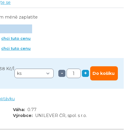
jte se
ím méně zaplatíte
chci tuto cenu
chci tuto cenu
l
38 Kč
/
-
+
Do košíku
optávku
Váha
:
0.77
Výrobce
:
UNILEVER ČR, spol. s r.o.