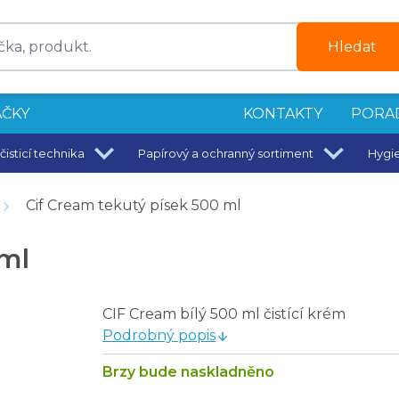
Hledat
ČKY
KONTAKTY
PORA
čisticí technika
Papírový a ochranný sortiment
Hygi
třední 5 ks
Cif Cream tekutý písek 500 ml
 ml
CIF Cream bílý 500 ml čistící krém
Podrobný popis
Brzy bude naskladněno