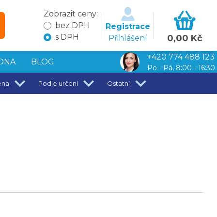
Zobrazit ceny:
bez DPH
Registrace
s DPH
0,00 Kč
Přihlášení
+420 774 488 123
DNA
BLOG
Po - Pá, 8:00 - 16:30
ena
Podle určení
Ostatní