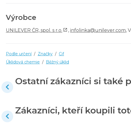
Výrobce
UNILEVER ČR, spol. s r.o.
,
infolinka@unilever.com
, 
Podle určení
/
Značky
/
Cif
Úklidová chemie
/
Běžný úklid
Ostatní zákazníci si také p
Zákazníci, kteří koupili tot