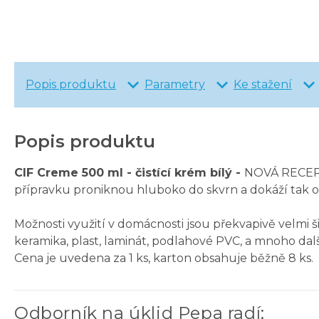
Popis produktu
Parametry
Ke stažení
Popis produktu
CIF Creme 500 ml - čistící krém bílý -
NOVÁ RECEPTU
přípravku proniknou hluboko do skvrn a dokáží tak ods
Možnosti využití v domácnosti jsou překvapivě velmi šir
keramika, plast, laminát, podlahové PVC, a mnoho dalš
Cena je uvedena za 1 ks, karton obsahuje běžně 8 ks.
Odborník na úklid Pepa radí
: