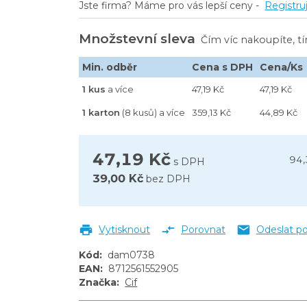
Jste firma? Máme pro vás lepší ceny -
Registru
Množstevní sleva
Čím víc nakoupíte, t
Min. odběr
Cena s DPH
Cena/Ks
1 kus
a více
47,19 Kč
47,19 Kč
1 karton
(8 kusů) a více
359,13 Kč
44,89 Kč
47,19 Kč
94,
s DPH
39,00 Kč
bez DPH
Vytisknout
Porovnat
Odeslat p
Kód
:
dam0738
EAN
:
8712561552905
Značka
:
Cif