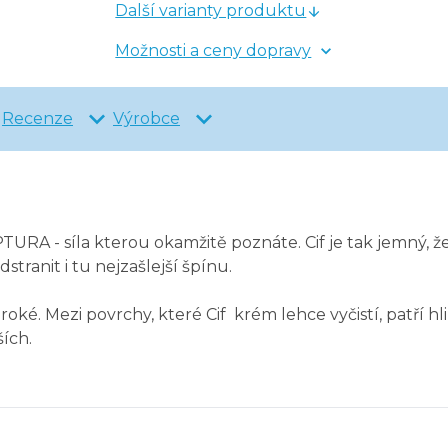
Další varianty produktu
Možnosti a ceny dopravy
Recenze
Výrobce
RA - síla kterou okamžitě poznáte. Cif je tak jemný, že 
tranit i tu nejzašlejší špínu.
oké. Mezi povrchy, které Cif krém lehce vyčistí, patří hl
ích.