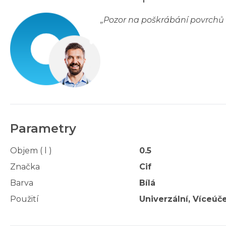
„
Pozor na poškrábání povrchů
Parametry
Objem ( l )
0.5
Značka
Cif
Barva
Bílá
Použití
Univerzální, Víceúč