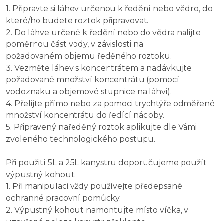
1. Připravte si láhev určenou k ředění nebo vědro, do
které/ho budete roztok připravovat.
2. Do láhve určené k ředění nebo do vědra nalijte
poměrnou část vody, v závislosti na
požadovaném objemu ředěného roztoku.
3. Vezměte láhev s koncentrátem a nadávkujte
požadované množství koncentrátu (pomocí
vodoznaku a objemové stupnice na láhvi).
4. Přelijte přímo nebo za pomoci trychtýře odměřené
množství koncentrátu do ředící nádoby.
5. Připravený naředěný roztok aplikujte dle Vámi
zvoleného technologického postupu.
Při použití 5L a 25L kanystru doporučujeme použít
výpustný kohout.
1. Při manipulaci vždy používejte předepsané
ochranné pracovní pomůcky.
2. Výpustný kohout namontujte místo víčka, v