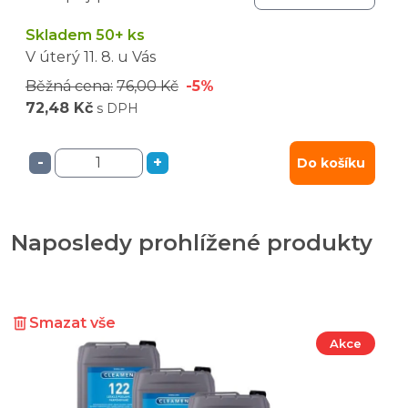
Skladem 50+ ks
V úterý
11. 8.
u Vás
Běžná cena:
76,00 Kč
-5%
72,48 Kč
s DPH
-
+
Do košíku
Naposledy prohlížené produkty
Smazat vše
Akce