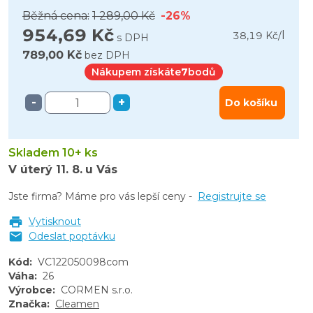
Běžná cena:
1 289,00 Kč
-26%
954,69 Kč
l
38,19 Kč
/
s DPH
789,00 Kč
bez DPH
Nákupem získáte
7
bodů
-
+
Do košíku
Skladem 10+ ks
V úterý
11. 8.
u Vás
Jste firma? Máme pro vás lepší ceny -
Registrujte se
Vytisknout
Odeslat poptávku
Kód
:
VC122050098com
Váha
:
26
Výrobce
:
CORMEN s.r.o.
Značka
:
Cleamen