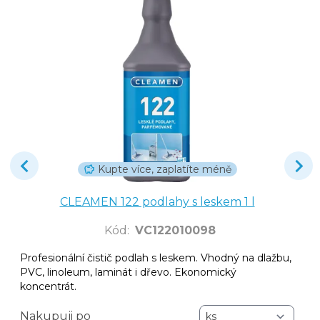
Kupte více, zaplatíte méně
CLEAMEN 122 podlahy s leskem 1 l
Kód
:
VC122010098
Profesionální čistič podlah s leskem. Vhodný na dlažbu,
PVC, linoleum, laminát i dřevo. Ekonomický
koncentrát.
Nakupuji po