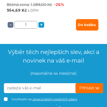
Běžná cena:
1 289,00 Kč
-26%
954,69 Kč
s DPH
-
+
Do košíku
Výběr těch nejlepších slev, akcí a
novinek na váš e-mail
(maximálně 4x měsíčně)
Přihlásit se
Souhlasím se
zpracováním osobních údajů