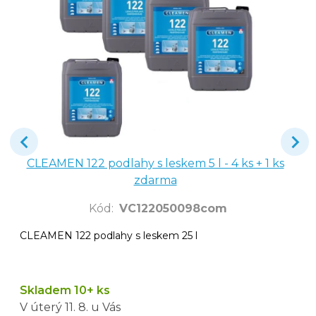
CLEAMEN 122 podlahy s leskem 5 l - 4 ks + 1 ks
zdarma
Kód
:
VC122050098com
CLEAMEN 122 podlahy s leskem 25 l
Skladem 10+ ks
V úterý
11. 8.
u Vás