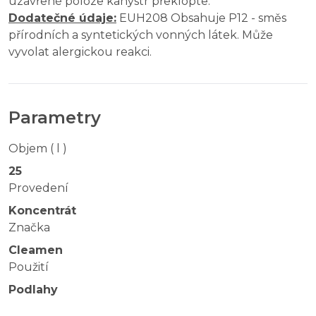
uzavřené poloze kanystr překlopte.
Dodatečné údaje:
EUH208 Obsahuje P12 - směs
přírodních a syntetických vonných látek. Může
vyvolat alergickou reakci.
Parametry
Objem ( l )
25
Provedení
Koncentrát
Značka
Cleamen
Použití
Podlahy