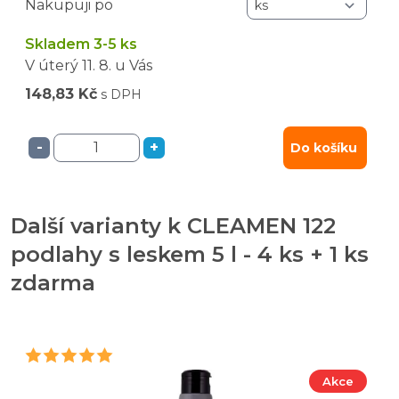
Nakupuji po
Skladem 3-5 ks
V úterý
11. 8.
u Vás
148,83 Kč
s DPH
-
+
Do košíku
Další varianty k CLEAMEN 122
podlahy s leskem 5 l - 4 ks + 1 ks
zdarma
Akce