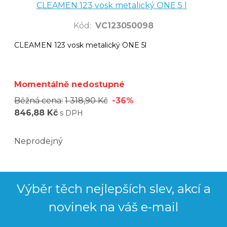
CLEAMEN 123 vosk metalický ONE 5 l
Kód
:
VC123050098
CLEAMEN 123 vosk metalický ONE 5l
Momentálně nedostupné
Běžná cena:
1 318,90 Kč
-36%
846,88 Kč
s DPH
Neprodejný
Výběr těch nejlepších slev, akcí a
novinek na váš e-mail