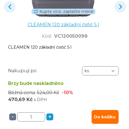
Kupte více, zaplatíte méně
CLEAMEN 120 základní čistič 5 l
Kód
:
VC120050098
CLEAMEN 120 základní čistič 5 l
Nakupuji po
Brzy bude naskladněno
Běžná cena:
524,00 Kč
-10%
470,69 Kč
s DPH
-
+
Do košíku