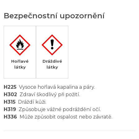
Bezpečnostní upozornění
Hořlavé
Dráždivé
látky
látky
H225
Vysoce hořlavá kapalina a páry.
H302
Zdraví škodlivý při požití.
H315
Dráždí kůži.
H319
Způsobuje vážné podráždění očí.
H336
Může způsobit ospalost nebo závratě.