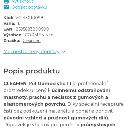
Vytisknout
Odeslat poptávku
Kód
:
VC143010098
Váha
:
1.1
EAN
:
8595683800990
Výrobce
:
CORMEN s.r.o.
Značka
:
Cleamen
Možnosti a ceny dopravy
Popis produktu
CLEAMEN 143 Gumočistič 1 l
je profesionální
prostředek určený k
účinnému odstraňování
mastnoty, prachu a nečistot z gumových a
elastomerových povrchů.
Díky speciální receptuře
čistí bez poškození materiálu a pomáhá obnovit
původní vzhled a pružnost gumových dílů.
Přípravek je vhodný pro použití v
průmyslových