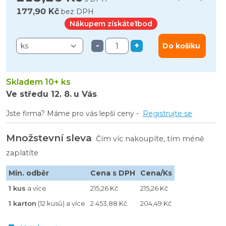
177,90 Kč
bez DPH
Nákupem získáte
1
bod
-
+
Do košíku
Skladem 10+ ks
Ve středu
12. 8.
u Vás
Jste firma? Máme pro vás lepší ceny -
Registrujte se
Množstevní sleva
Čím víc nakoupíte, tím méně
zaplatíte
Min. odběr
Cena s DPH
Cena/Ks
1 kus
a více
215,26 Kč
215,26 Kč
1 karton
(12 kusů) a více
2 453,88 Kč
204,49 Kč