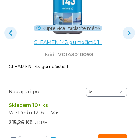
Kupte více, zaplatíte méně
CLEAMEN 143 gumočistič 1 l
Kód
:
VC143010098
CLEAMEN 143 gumočistič 1 l
Nakupuji po
Skladem 10+ ks
Ve středu
12. 8.
u Vás
215,26 Kč
s DPH