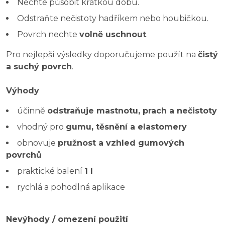
Nechte působit krátkou dobu.
Odstraňte nečistoty hadříkem nebo houbičkou.
Povrch nechte
volně uschnout
.
Pro nejlepší výsledky doporučujeme použít na
čistý
a suchý povrch
.
Výhody
účinně
odstraňuje mastnotu, prach a nečistoty
vhodný pro
gumu, těsnění a elastomery
obnovuje
pružnost a vzhled gumových
povrchů
praktické balení
1 l
rychlá a pohodlná aplikace
Nevýhody / omezení použití