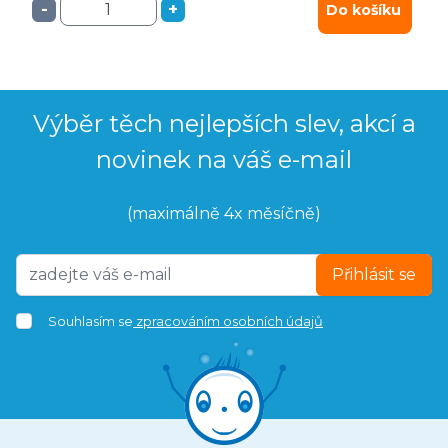
-
+
Do košíku
Výběr těch nejlepších slev, akcí a
novinek na váš e-mail
(maximálně 4x měsíčně)
Přihlásit se
Souhlasím se
zpracováním osobních údajů