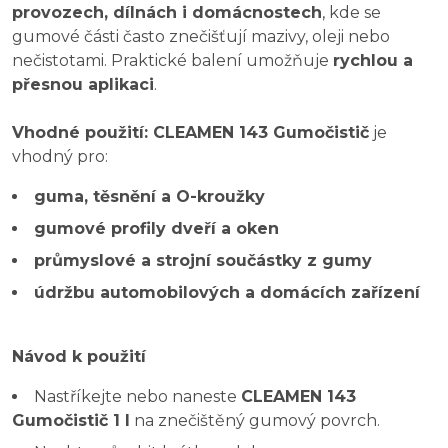
provozech, dílnách i domácnostech
, kde se
gumové části často znečišťují mazivy, oleji nebo
nečistotami. Praktické balení umožňuje
rychlou a
přesnou aplikaci
.
Vhodné použití: CLEAMEN 143 Gumočistič
je
vhodný pro:
guma, těsnění a O-kroužky
gumové profily dveří a oken
průmyslové a strojní součástky z gumy
údržbu automobilových a domácích zařízení
Návod k použití
Nastříkejte nebo naneste
CLEAMEN 143
Gumočistič 1 l
na znečištěný gumový povrch.