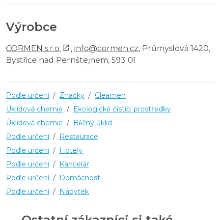
Výrobce
CORMEN s.r.o.
,
info@cormen.cz
, Průmyslová 1420,
Bystřice nad Pernštejnem, 593 01
Podle určení
/
Značky
/
Cleamen
Úklidová chemie
/
Ekologické čistící prostředky
Úklidová chemie
/
Běžný úklid
Podle určení
/
Restaurace
Podle určení
/
Hotely
Podle určení
/
Kancelář
Podle určení
/
Domácnost
Podle určení
/
Nábytek
Ostatní zákazníci si také