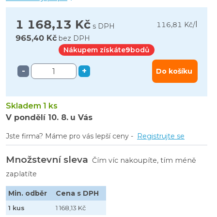
1 168,13 Kč
l
116,81 Kč
/
s DPH
965,40 Kč
bez DPH
Nákupem získáte
9
bodů
-
+
Do košíku
Skladem 1 ks
V pondělí
10. 8.
u Vás
Jste firma? Máme pro vás lepší ceny -
Registrujte se
Množstevní sleva
Čím víc nakoupíte, tím méně
zaplatíte
Min. odběr
Cena s DPH
1 kus
1 168,13 Kč