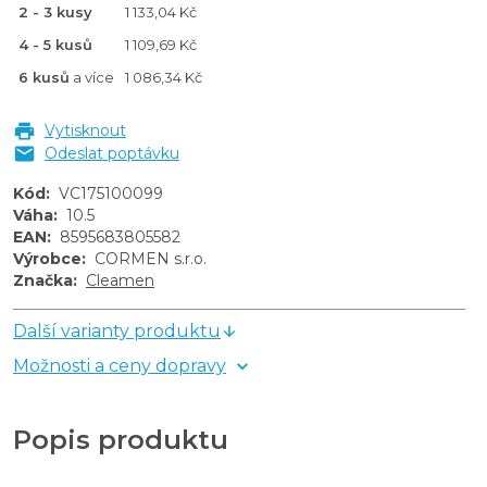
2 - 3 kusy
1 133,04 Kč
4 - 5 kusů
1 109,69 Kč
6 kusů
a více
1 086,34 Kč
Vytisknout
Odeslat poptávku
Kód
:
VC175100099
Váha
:
10.5
EAN
:
8595683805582
Výrobce
:
CORMEN s.r.o.
Značka
:
Cleamen
Další varianty produktu
Možnosti a ceny dopravy
Popis produktu