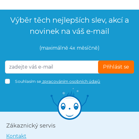
Výběr těch nejlepších slev, akcí a
novinek na váš e-mail
(maximálně 4x měsíčně)
Přihlásit se
Souhlasím se
zpracováním osobních údajů
Zákaznický servis
Kontakt