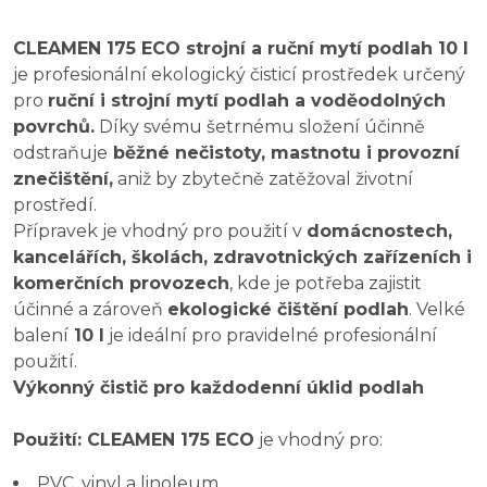
CLEAMEN 175 ECO strojní a ruční mytí podlah 10 l
je profesionální ekologický čisticí prostředek určený
pro
ruční i strojní mytí podlah a voděodolných
povrchů.
Díky svému šetrnému složení účinně
odstraňuje
běžné nečistoty, mastnotu i provozní
znečištění,
aniž by zbytečně zatěžoval životní
prostředí.
Přípravek je vhodný pro použití v
domácnostech,
kancelářích, školách, zdravotnických zařízeních i
komerčních provozech
, kde je potřeba zajistit
účinné a zároveň
ekologické čištění podlah
. Velké
balení
10 l
je ideální pro pravidelné profesionální
použití.
Výkonný čistič pro každodenní úklid podlah
Použití: CLEAMEN 175 ECO
je vhodný pro:
PVC, vinyl a linoleum