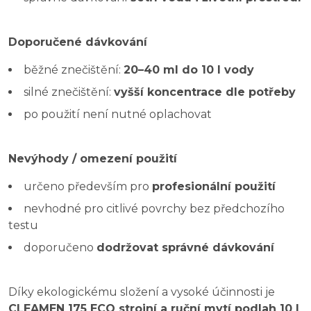
Doporučené dávkování
běžné znečištění:
20–40 ml do 10 l vody
silné znečištění:
vyšší koncentrace dle potřeby
po použití není nutné oplachovat
Nevýhody / omezení použití
určeno především pro
profesionální použití
nevhodné pro citlivé povrchy bez předchozího
testu
doporučeno
dodržovat správné dávkování
Díky ekologickému složení a vysoké účinnosti je
CLEAMEN 175 ECO strojní a ruční mytí podlah 10 l