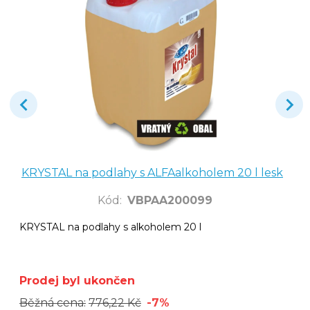
KRYSTAL na podlahy s ALFAalkoholem 20 l lesk
Kód
:
VBPAA200099
KRYSTAL na podlahy s alkoholem 20 l
Prodej byl ukončen
Běžná cena:
776,22 Kč
-7%