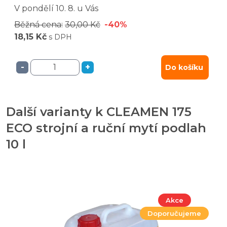
V pondělí
10. 8.
u Vás
Běžná cena:
30,00 Kč
-40%
18,15 Kč
s DPH
-
+
Do košíku
Další varianty k CLEAMEN 175
ECO strojní a ruční mytí podlah
10 l
Akce
Doporučujeme