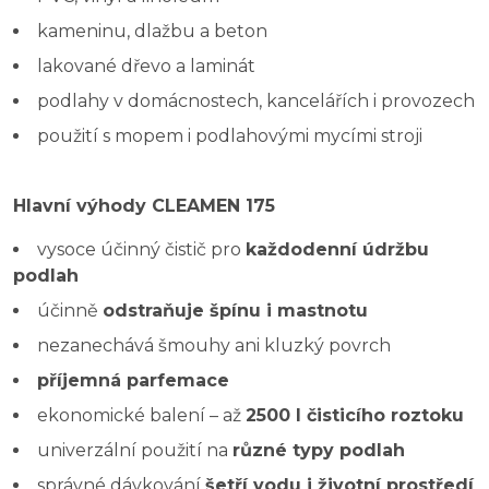
kameninu, dlažbu a beton
lakované dřevo a laminát
podlahy v domácnostech, kancelářích i provozech
použití s mopem i podlahovými mycími stroji
Hlavní výhody CLEAMEN 175
vysoce účinný čistič pro
každodenní údržbu
podlah
účinně
odstraňuje špínu i mastnotu
nezanechává šmouhy ani kluzký povrch
příjemná parfemace
ekonomické balení – až
2500 l čisticího roztoku
univerzální použití na
různé typy podlah
správné dávkování
šetří vodu i životní prostředí