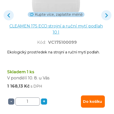
Kupte více, zaplatíte méně
CLEAMEN 175 ECO strojní a ruční mytí podlah
10 l
Kód
:
VC175100099
Ekologický prostředek na strojní a ruční mytí podlah.
Skladem 1 ks
V pondělí
10. 8.
u Vás
1 168,13 Kč
s DPH
-
+
Do košíku