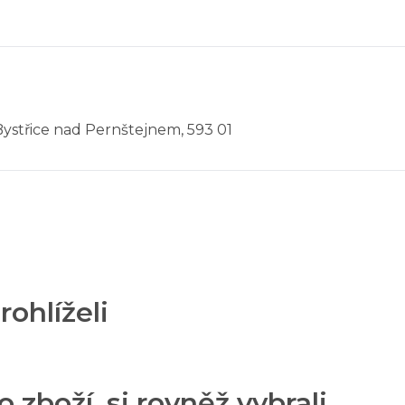
Bystřice nad Pernštejnem, 593 01
rohlíželi
o zboží, si rovněž vybrali