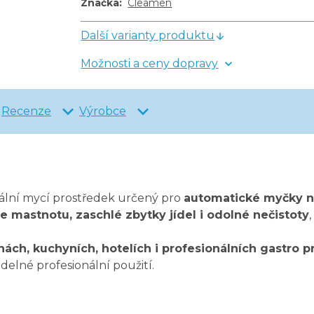
Značka
:
Cleamen
Další varianty produktu
Možnosti a ceny dopravy
Recenze
Výrobce
nální mycí prostředek určený pro
automatické myčky ná
e mastnotu, zaschlé zbytky jídel i odolné nečistoty
lnách, kuchyních, hotelích i profesionálních gastro 
idelné profesionální použití.