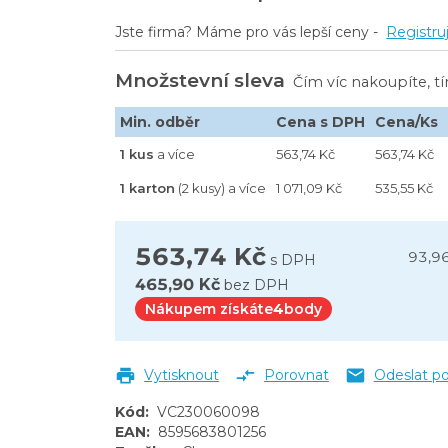
Jste firma? Máme pro vás lepší ceny -
Registru
Množstevní sleva
Čím víc nakoupíte, t
Min. odběr
Cena s DPH
Cena/Ks
1 kus
a více
563,74 Kč
563,74 Kč
1 karton
(2 kusy) a více
1 071,09 Kč
535,55 Kč
563,74 Kč
93,9
s DPH
465,90 Kč
bez DPH
Nákupem získáte
4
body
Vytisknout
Porovnat
Odeslat p
Kód
:
VC230060098
EAN
:
8595683801256