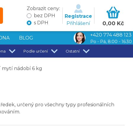
Zobrazit ceny:
bez DPH
Registrace
s DPH
0,00 Kč
Přihlášení
+420 774 488 123
DNA
BLOG
Po - Pá, 8:00 - 16:30
ena
Podle určení
Ostatní
 mytí nádobí 6 kg
tředek, určený pro všechny typy profesionálních
kováním.