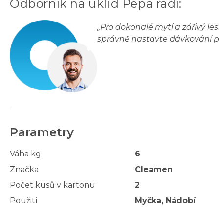
Odborník na úklid Pepa radí
:
„
Pro dokonalé mytí a zářivý l
správně nastavte dávkování po
Parametry
Váha kg
6
Značka
Cleamen
Počet kusů v kartonu
2
Použití
Myčka, Nádobí