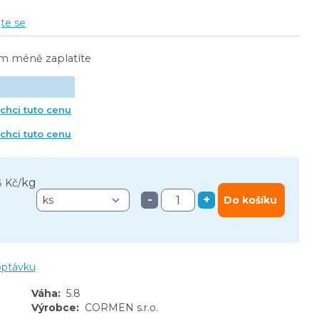
jte se
ím méně zaplatíte
chci tuto cenu
chci tuto cenu
kg
6 Kč
/
-
+
Do košíku
optávku
Váha
:
5.8
Výrobce
:
CORMEN s.r.o.