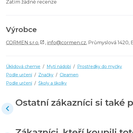
Zatím žádné recenze
Výrobce
CORMEN s.r.o.
,
info@cormen.cz
, Průmyslová 1420, 
Úklidová chemie
/
Mytí nádobí
/
Prostředky do myčky
Podle určení
/
Značky
/
Cleamen
Podle určení
/
Školy a školky
Ostatní zákazníci si také p
Zákazníci, kteří koupili tot