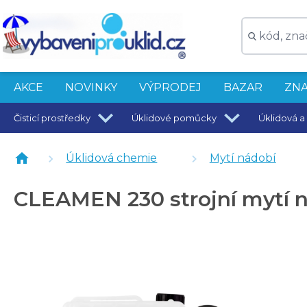
AKCE
NOVINKY
VÝPRODEJ
BAZAR
ZNA
Čisticí prostředky
Úklidové pomůcky
Úklidová a 
CLEAMEN 233 tabletová sůl do myček 10 kg
CLEAMEN 231 strojní oplach nádobí 5 kg
Úklidová chemie
Mytí nádobí
CLEAMEN GASTRO PROFESSIONAL strojní mytí nádo
GO! prášek do myček nádobí 3 kg
CLEAMEN 230 strojní mytí n