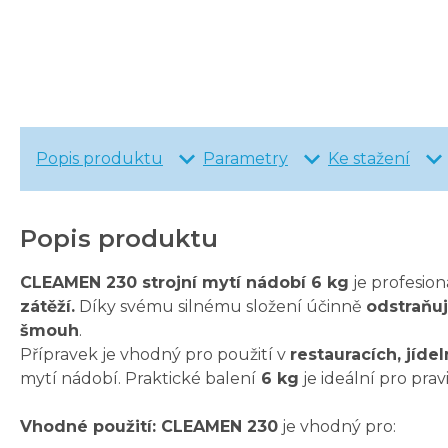
Popis produktu
Parametry
Ke stažení
Popis produktu
CLEAMEN 230 strojní mytí nádobí 6 kg
je profesio
zátěží.
Díky svému silnému složení účinně
odstraňuj
šmouh
.
Přípravek je vhodný pro použití v
restauracích, jíde
mytí nádobí. Praktické balení
6 kg
je ideální pro prav
Vhodné použití: CLEAMEN 230
je vhodný pro: