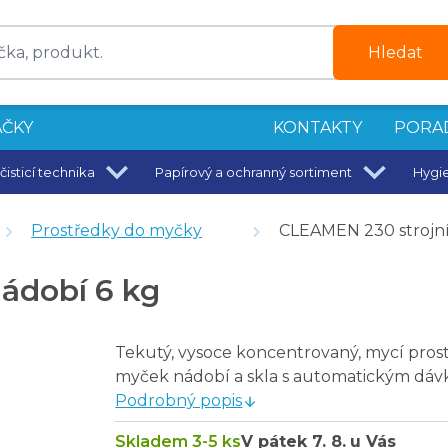
Hledat
ČKY
KONTAKTY
PORA
čisticí technika
Papírový a ochranný sortiment
Hygi
Prostředky do myčky
CLEAMEN 230 strojní
bí 6 kg
ádobí 6 kg
Tekutý, vysoce koncentrovaný, mycí pros
myček nádobí a skla s automatickým dáv
Podrobný popis
Skladem 3-5 ks
V pátek
7. 8.
u Vás