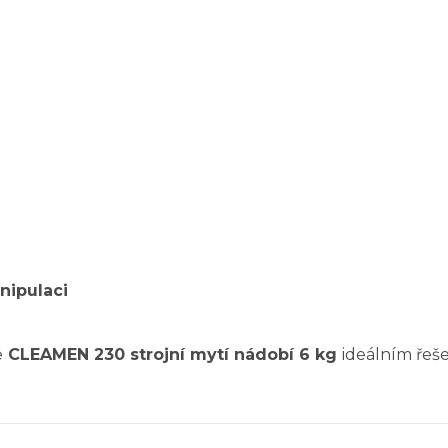
nipulaci
e
CLEAMEN 230 strojní mytí nádobí 6 kg
ideálním řeš