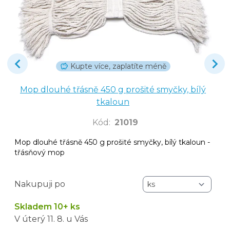
Kupte více, zaplatíte méně
Mop dlouhé třásně 450 g prošité smyčky, bílý
tkaloun
Kód
:
21019
Mop dlouhé třásně 450 g prošité smyčky, bílý tkaloun -
třásňový mop
Nakupuji po
Skladem 10+ ks
V úterý
11. 8.
u Vás