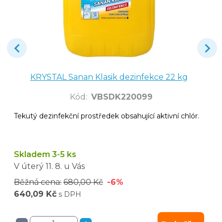
KRYSTAL Sanan Klasik dezinfekce 22 kg
Kód
:
VBSDK220099
Tekutý dezinfekční prostředek obsahující aktivní chlór.
Skladem 3-5 ks
V úterý
11. 8.
u Vás
Běžná cena:
680,00 Kč
-6%
640,09 Kč
s DPH