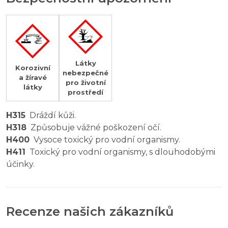
Látky
Korozivní
nebezpečné
a žíravé
pro životní
látky
prostředí
H315
Dráždí kůži.
H318
Způsobuje vážné poškození očí.
H400
Vysoce toxický pro vodní organismy.
H411
Toxický pro vodní organismy, s dlouhodobými
účinky.
Recenze našich zákazníků