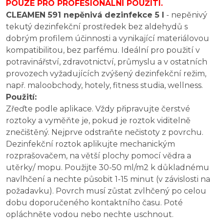
POUZE PRO PROFESIONÁLNÍ POUŽITÍ.
CLEAMEN 591 nepěnivá dezinfekce 5 l
- n
epěnivý
tekutý dezinfekční prostředek bez aldehydů s
dobrým profilem účinnosti a vynikající materiálovou
kompatibilitou, bez parfému. Ideální pro použití v
potravinářství, zdravotnictví, průmyslu a v ostatních
provozech vyžadujících zvýšený dezinfekční režim,
např. maloobchody, hotely, fitness studia, wellness.
Použití:
Zřeďte podle aplikace. Vždy připravujte čerstvé
roztoky a vyměňte je, pokud je roztok viditelně
znečištěný. Nejprve odstraňte nečistoty z povrchu.
Dezinfekční roztok aplikujte mechanickým
rozprašovačem, na větší plochy pomocí vědra a
utěrky/ mopu. Použijte 30-50 ml/m2 k důkladnému
navlhčení a nechte působit 1-15 minut (v závislosti na
požadavku). Povrch musí zůstat zvlhčený po celou
dobu doporučeného kontaktního času. Poté
opláchněte vodou nebo nechte uschnout.