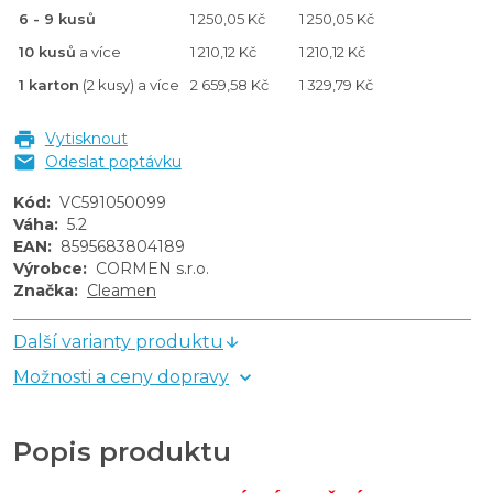
6 - 9 kusů
1 250,05 Kč
1 250,05 Kč
10 kusů
a více
1 210,12 Kč
1 210,12 Kč
1 karton
(2 kusy) a více
2 659,58 Kč
1 329,79 Kč
Vytisknout
Odeslat poptávku
Kód
:
VC591050099
Váha
:
5.2
EAN
:
8595683804189
Výrobce
:
CORMEN s.r.o.
Značka
:
Cleamen
Další varianty produktu
Možnosti a ceny dopravy
Popis produktu