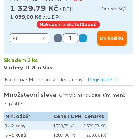
1 329,79 Kč
l
265,96 Kč
/
s DPH
1 099,00 Kč
bez DPH
Nákupem získáte
10
bodů
-
+
Do košíku
Skladem 2 ks
V úterý
11. 8.
u Vás
Jste firma? Máme pro vás lepší ceny -
Registrujte se
Množstevní sleva
Čím víc nakoupíte, tím méně
zaplatíte
Min. odběr
Cena s DPH
Cena/Ks
1 - 2 kusy
1 329,79 Kč
1 329,79 Kč
3 - 5 kusů
1 289,86 Kč
1 289,86 Kč