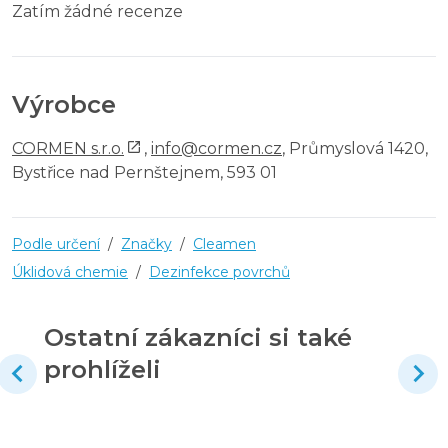
Zatím žádné recenze
Výrobce
CORMEN s.r.o.
,
info@cormen.cz
, Průmyslová 1420,
Bystřice nad Pernštejnem, 593 01
Podle určení
/
Značky
/
Cleamen
Úklidová chemie
/
Dezinfekce povrchů
Ostatní zákazníci si také
prohlíželi