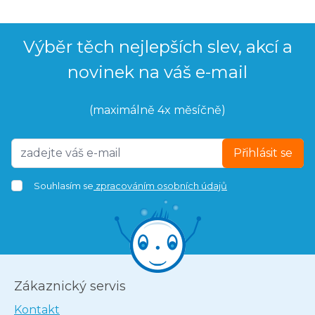
Výběr těch nejlepších slev, akcí a
novinek na váš e-mail
(maximálně 4x měsíčně)
Přihlásit se
Souhlasím se
zpracováním osobních údajů
Zákaznický servis
Kontakt