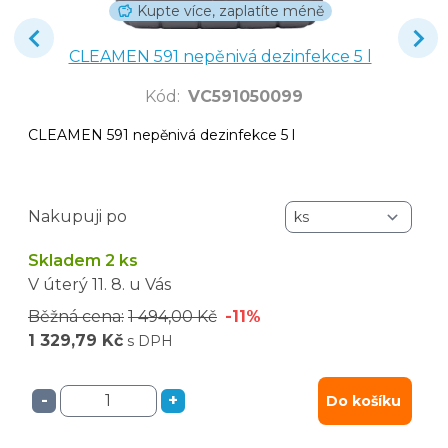
Kupte více, zaplatíte méně
CLEAMEN 591 nepěnivá dezinfekce 5 l
Kód
:
VC591050099
CLEAMEN 591 nepěnivá dezinfekce 5 l
Nakupuji po
Skladem 2 ks
V úterý
11. 8.
u Vás
Běžná cena:
1 494,00 Kč
-11%
1 329,79 Kč
s DPH
-
+
Do košíku