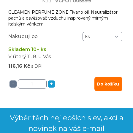
Kód
:
VCFOT005599
CLEAMEN PERFUME ZONE Tivano oil. Neutralizátor
pachů a osvěžovač vzduchu inspirovaný mírným
italským vánkem.
Nakupuji po
Skladem 10+ ks
V úterý
11. 8.
u Vás
116,16 Kč
s DPH
-
+
Do košíku
Výběr těch nejlepších slev, akcí a
novinek na váš e-mail