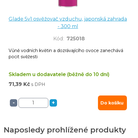
Glade 5v1 osvěžovač vzduchu, japonská zahrada
- 300 ml
Kód
:
725018
Vůně vodních květin a dozrávajícího ovoce zanechává
pocit svěžesti
Skladem u dodavatele (běžně do 10 dní)
71,39 Kč
s DPH
-
+
Do košíku
Naposledy prohlížené produkty