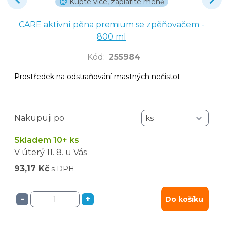
Kupte více, zaplatíte méně
CARE aktivní pěna premium se zpěňovačem -
800 ml
Kód
:
255984
Prostředek na odstraňování mastných nečistot
Nakupuji po
Skladem 10+ ks
V úterý
11. 8.
u Vás
93,17 Kč
s DPH
-
+
Do košíku