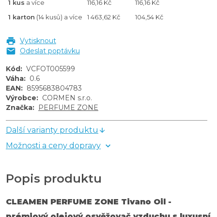
1 kus
a více
116,16 Kč
116,16 Kč
1 karton
(14 kusů) a více
1 463,62 Kč
104,54 Kč
Vytisknout
Odeslat poptávku
Kód
:
VCFOT005599
Váha
:
0.6
EAN
:
8595683804783
Výrobce
:
CORMEN s.r.o.
Značka
:
PERFUME ZONE
Další varianty produktu
Možnosti a ceny dopravy
Popis produktu
CLEAMEN PERFUME ZONE Tivano Oil -
prémiový olejový osvěžovač vzduchu s luxusní