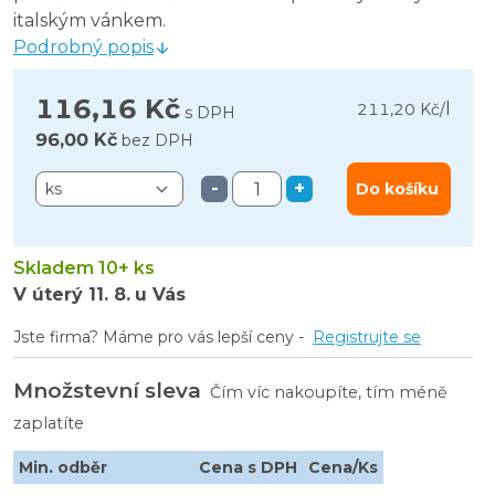
italským vánkem.
Podrobný popis
116,16 Kč
l
211,20 Kč
/
s DPH
96,00 Kč
bez DPH
-
+
Do košíku
Skladem 10+ ks
V úterý
11. 8.
u Vás
Jste firma? Máme pro vás lepší ceny -
Registrujte se
Množstevní sleva
Čím víc nakoupíte, tím méně
zaplatíte
Min. odběr
Cena s DPH
Cena/Ks