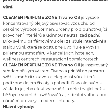
vůní.
CLEAMEN PERFUME ZONE Tivano Oil
je vysoce
koncentrovaný olejový osvěžovač vzduchu od
českého výrobce Cormen, určený pro dlouhotrvající
provonění interiérů a účinnou neutralizaci pachů.
Díky svému parfémovému oleji zajišťuje intenzivní a
stálou vůni, která se postupně uvolňuje a vytváří
příjemnou atmosféru v kancelářích, hotelech,
wellness centrech, restauracích i domácnostech.
CLEAMEN PERFUME ZONE Tivano Oil
je inspirovaný
středomořským větrem Tivano a přináší do prostoru
svěží, jemně citrusovou a elegantní vůni, která
podtrhne dojem čistoty a pohodlí. Díky olejovému
základu je jeho efekt výraznější a déle trvající než u
běžných vodních osvěžovačů a je ideální volbou pro
náročné provozy i moderní interiéry.
Hlavní výhody: