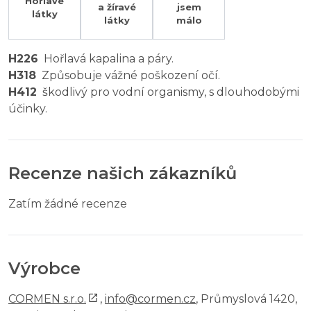
Hořlavé
a žíravé
jsem
látky
látky
málo
H226
Hořlavá kapalina a páry.
H318
Způsobuje vážné poškození očí.
H412
škodlivý pro vodní organismy, s dlouhodobými
účinky.
Recenze našich zákazníků
Zatím žádné recenze
Výrobce
CORMEN s.r.o.
,
info@cormen.cz
, Průmyslová 1420,