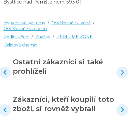
Bystřice nad Pernštejnem, 593 01
Hygienické systémy
/
Osvěžovače a vůně
/
Osvěžovače vzduchu
Podle určení
/
Značky
/
PERFUME ZONE
Úklidová chemie
Ostatní zákazníci si také
prohlíželi
Zákazníci, kteří koupili toto
zboží, si rovněž vybrali