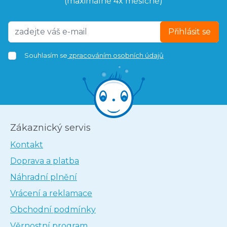
(maximálně 4x měsíčně)
Přihlásit se
Souhlasím se
zpracováním osobních údajů
Zákaznický servis
Kontakt
Doprava a platba
Náhradní plnění
Vrácení a reklamace
Obchodní podmínky
Věrnostní program