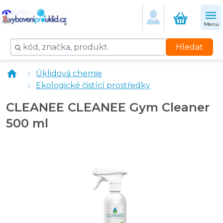
Menu
Hledat
CLEANEE YOGA MAT CLEANER levandule 250 ml
Úklidová chemie
Ekologické čistící prostředky
CLEANEE CLEANEE Gym Cleaner
500 ml