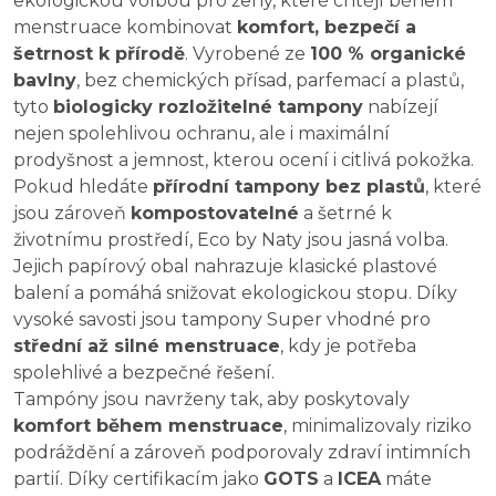
ekologickou volbou pro ženy, které chtějí během
menstruace kombinovat
komfort, bezpečí a
šetrnost k přírodě
. Vyrobené ze
100 % organické
bavlny
, bez chemických přísad, parfemací a plastů,
tyto
biologicky rozložitelné tampony
nabízejí
nejen spolehlivou ochranu, ale i maximální
prodyšnost a jemnost, kterou ocení i citlivá pokožka.
Pokud hledáte
přírodní tampony bez plastů
, které
jsou zároveň
kompostovatelné
a šetrné k
životnímu prostředí, Eco by Naty jsou jasná volba.
Jejich papírový obal nahrazuje klasické plastové
balení a pomáhá snižovat ekologickou stopu. Díky
vysoké savosti jsou tampony Super vhodné pro
střední až silné menstruace
, kdy je potřeba
spolehlivé a bezpečné řešení.
Tampóny jsou navrženy tak, aby poskytovaly
komfort během menstruace
, minimalizovaly riziko
podráždění a zároveň podporovaly zdraví intimních
partií. Díky certifikacím jako
GOTS
a
ICEA
máte