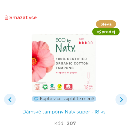
Smazat vše
Sleva
Výprodej
Kupte více, zaplatíte méně
Dámské tampóny Naty super - 18 ks
Kód
:
207