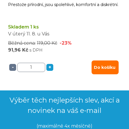
Přestože přírodní, jsou spolehlivé, komfortní a diskrétní.
Skladem 1 ks
V úterý
11. 8.
u Vás
Běžná cena:
119,00 Kč
-23%
91,96 Kč
s DPH
-
+
Do košíku
Výběr těch nejlepších slev, akcí a
novinek na váš e-mail
(maximálně 4x měsíčně)