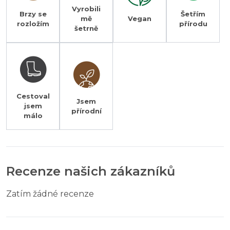
Vyrobili
Brzy se
Šetřím
mě
Vegan
rozložím
přírodu
šetrně
Cestoval
Jsem
jsem
přírodní
málo
Recenze našich zákazníků
Zatím žádné recenze