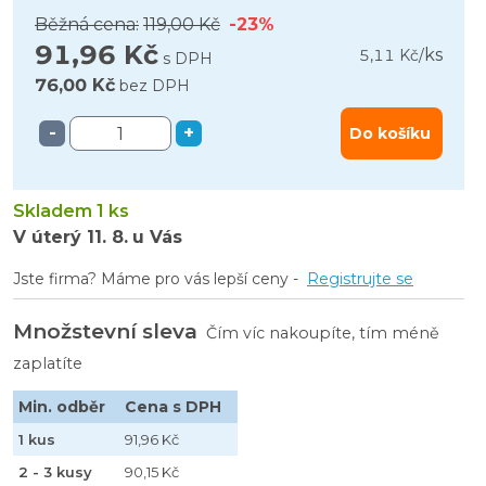
Běžná cena:
119,00 Kč
-23%
91,96 Kč
ks
5,11 Kč
/
s DPH
76,00 Kč
bez DPH
-
+
Do košíku
Skladem 1 ks
V úterý
11. 8.
u Vás
Jste firma? Máme pro vás lepší ceny -
Registrujte se
Množstevní sleva
Čím víc nakoupíte, tím méně
zaplatíte
Min. odběr
Cena s DPH
1 kus
91,96 Kč
2 - 3 kusy
90,15 Kč