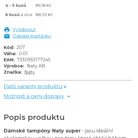
4 - 5 kusů
89,18 Kč
6 kusů
a více
88,33 Kč
Vytisknout
Odeslat poptávku
Kód
:
207
Váha
:
0.01
EAN
:
7330933177245
Výrobce
:
Naty AB
Značka
:
Naty
Další varianty produktu
Možnosti a ceny dopravy
Popis produktu
Dámské tampóny Naty super
- jsou ideální