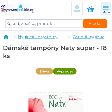
Menu
Hledat
Dámské tampóny Naty regular - 18 ks
Hygienické systémy
Osobní hygiena
Dámské tampóny Naty mini - 18 ks
Bella Teens tampony Mini 16 ks
Dámské tampóny Naty super - 18
Bella Teens tampony Regular 16 ks
ks
Sleva
Výprodej