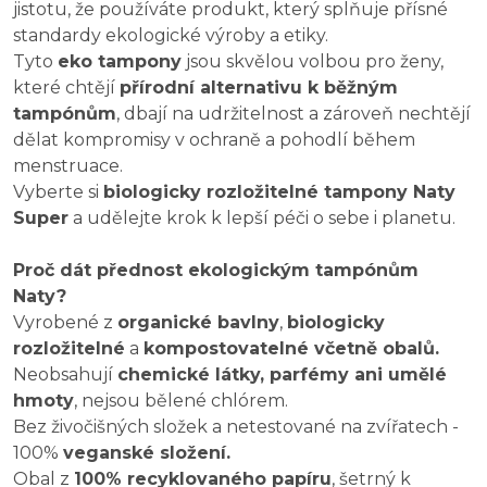
jistotu, že používáte produkt, který splňuje přísné
standardy ekologické výroby a etiky.
Tyto
eko tampony
jsou skvělou volbou pro ženy,
které chtějí
přírodní alternativu k běžným
tampónům
, dbají na udržitelnost a zároveň nechtějí
dělat kompromisy v ochraně a pohodlí během
menstruace.
Vyberte si
biologicky rozložitelné tampony Naty
Super
a udělejte krok k lepší péči o sebe i planetu.
Proč dát přednost ekologickým tampónům
Naty?
Vyrobené z
organické bavlny
,
biologicky
rozložitelné
a
kompostovatelné včetně obalů.
Neobsahují
chemické látky, parfémy ani umělé
hmoty
, nejsou bělené chlórem.
Bez živočišných složek a netestované na zvířatech -
100%
veganské složení.
Obal z
100% recyklovaného papíru
, šetrný k