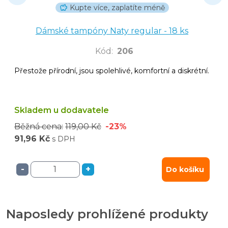
Kupte více, zaplatíte méně
Dámské tampóny Naty regular - 18 ks
Kód
:
206
Přestože přírodní, jsou spolehlivé, komfortní a diskrétní.
Skladem u dodavatele
Běžná cena:
119,00 Kč
-23%
91,96 Kč
s DPH
-
+
Do košíku
Naposledy prohlížené produkty