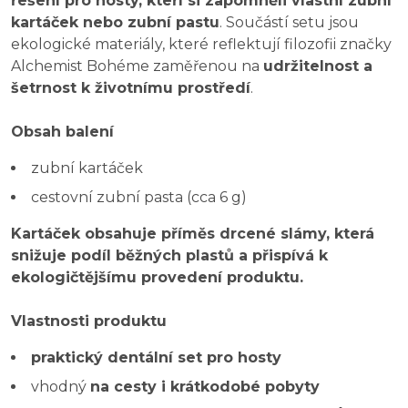
řešení pro hosty, kteří si zapomněli vlastní zubní
kartáček nebo zubní pastu
. Součástí setu jsou
ekologické materiály, které reflektují filozofii značky
Alchemist Bohéme zaměřenou na
udržitelnost a
šetrnost k životnímu prostředí
.
Obsah balení
zubní kartáček
cestovní zubní pasta (cca 6 g)
Kartáček obsahuje příměs drcené slámy, která
snižuje podíl běžných plastů a přispívá k
ekologičtějšímu provedení produktu.
Vlastnosti produktu
praktický dentální set pro hosty
vhodný
na cesty i krátkodobé pobyty