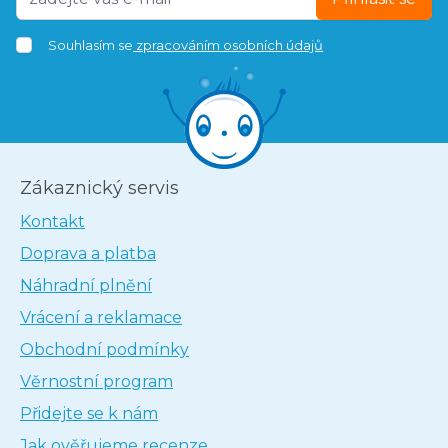
Souhlasím se
zpracováním osobních údajů
Zákaznický servis
Kontakt
Doprava a platba
Náhradní plnění
Vrácení a reklamace
Obchodní podmínky
Věrnostní program
Přidejte se k nám
Jak ověřujeme recenze