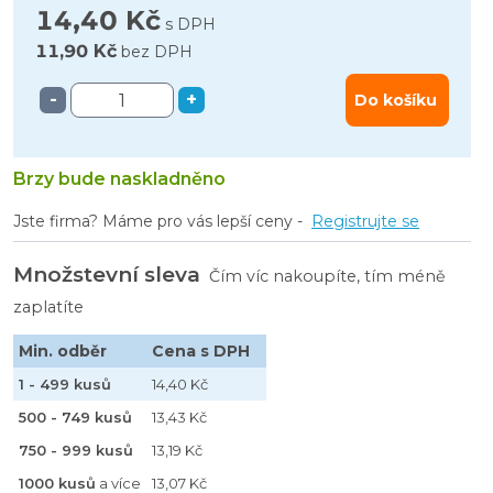
14,40 Kč
s DPH
11,90 Kč
bez DPH
-
+
Do košíku
Brzy bude naskladněno
Jste firma? Máme pro vás lepší ceny -
Registrujte se
Množstevní sleva
Čím víc nakoupíte, tím méně
zaplatíte
Min. odběr
Cena s DPH
1 - 499 kusů
14,40 Kč
500 - 749 kusů
13,43 Kč
750 - 999 kusů
13,19 Kč
1000 kusů
a více
13,07 Kč