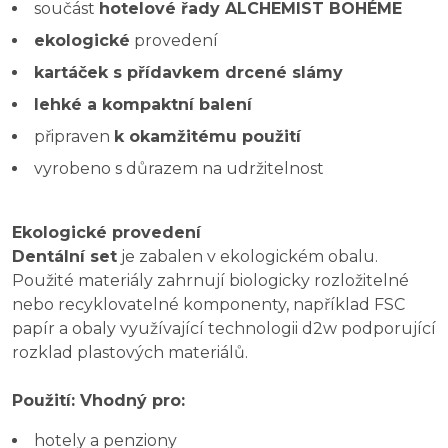
součást
hotelové řady ALCHEMIST BOHÉME
ekologické
provedení
kartáček s přídavkem drcené slámy
lehké a kompaktní balení
připraven
k okamžitému použití
vyrobeno s důrazem na udržitelnost
Ekologické provedení
Dentální set
je zabalen v ekologickém obalu.
Použité materiály zahrnují biologicky rozložitelné
nebo recyklovatelné komponenty, například FSC
papír a obaly využívající technologii d2w podporující
rozklad plastových materiálů.
Použití: Vhodný pro:
hotely a penziony