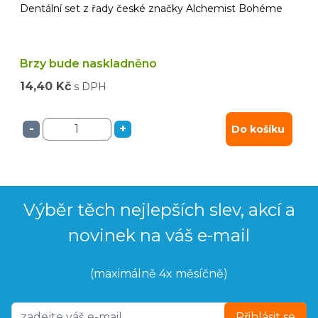
Dentální set z řady české značky Alchemist Bohéme
Brzy bude naskladněno
14,40 Kč
s DPH
-
+
Do košíku
Výběr těch nejlepších slev, akcí a
novinek na váš e-mail
(maximálně 4x měsíčně)
Přihlásit se