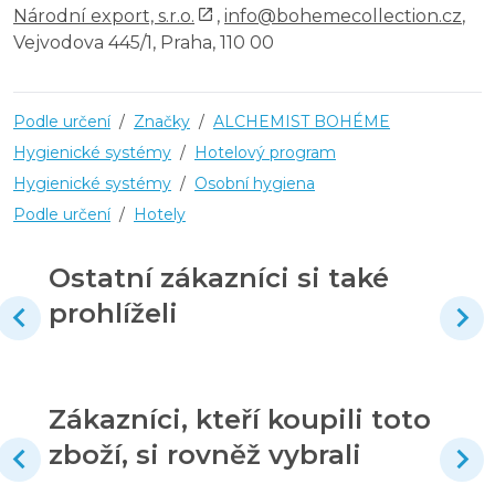
Národní export, s.r.o.
,
info@bohemecollection.cz
,
Vejvodova 445/1, Praha, 110 00
Podle určení
/
Značky
/
ALCHEMIST BOHÉME
Hygienické systémy
/
Hotelový program
Hygienické systémy
/
Osobní hygiena
Podle určení
/
Hotely
Ostatní zákazníci si také
prohlíželi
Zákazníci, kteří koupili toto
zboží, si rovněž vybrali