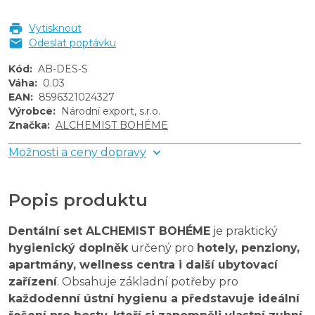
Vytisknout
Odeslat poptávku
Kód
:
AB-DES-S
Váha
:
0.03
EAN
:
8596321024327
Výrobce
:
Národní export, s.r.o.
Značka
:
ALCHEMIST BOHÉME
Možnosti a ceny dopravy
Popis produktu
Dentální set ALCHEMIST BOHÉME
je praktický
hygienický doplněk
určený pro
hotely, penziony,
apartmány, wellness centra i další ubytovací
zařízení
. Obsahuje základní potřeby pro
každodenní ústní hygienu a představuje ideální