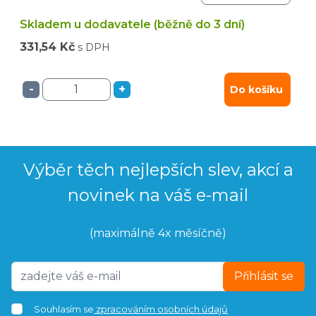
Skladem u dodavatele (běžně do 3 dní)
331,54 Kč
s DPH
-
+
Do košíku
Výběr těch nejlepších slev, akcí a
novinek na váš e-mail
(maximálně 4x měsíčně)
Přihlásit se
Souhlasím se
zpracováním osobních údajů