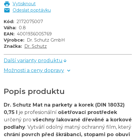
Vytisknout
Odeslat poptávku
Kód
:
2172075007
Váha
:
0.8
EAN
:
4001936005769
Výrobce
:
Dr. Schutz GmbH
Značka
:
Dr. Schutz
Další varianty produktu
Možnosti a ceny dopravy
Popis produktu
Dr. Schutz Mat na parkety a korek (DIN 18032)
0,75 l
je profesionální
ošetřovací prostředek
určený pro
všechny lakované dřevěné a korkové
podlahy
. Vytváří odolný matný ochranný film, který
chrání povrch před škrábanci, stopami po obuvi