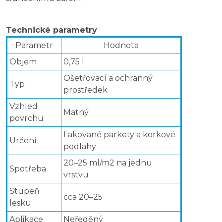
Technické parametry
Parametr
Hodnota
Objem
0,75 l
Ošetřovací a ochranný
Typ
prostředek
Vzhled
Matný
povrchu
Lakované parkety a korkové
Určení
podlahy
20–25 ml/m2 na jednu
Spotřeba
vrstvu
Stupeň
cca 20–25
lesku
Aplikace
Neředěný