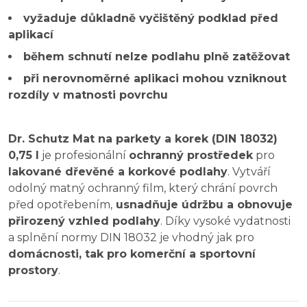
vyžaduje důkladně vyčištěný podklad před
aplikací
během schnutí nelze podlahu plně zatěžovat
při nerovnoměrné aplikaci mohou vzniknout
rozdíly v matnosti povrchu
Dr. Schutz Mat na parkety a korek (DIN 18032)
0,75 l
je profesionální
ochranný prostředek
pro
lakované dřevěné a korkové podlahy
. Vytváří
odolný matný ochranný film, který chrání povrch
před opotřebením,
usnadňuje údržbu a obnovuje
přirozený vzhled podlahy
. Díky vysoké vydatnosti
a splnění normy DIN 18032 je vhodný jak pro
domácnosti, tak pro komerční a sportovní
prostory
.