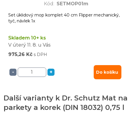
Kód
:
SETMOP01m
Set úklidový mop komplet 40 cm Flipper mechanický,
tyč, návlek 1x
Skladem 10+ ks
V úterý
11. 8.
u Vás
975,26 Kč
s DPH
-
+
Do košíku
Další varianty k Dr. Schutz Mat na
parkety a korek (DIN 18032) 0,75 l