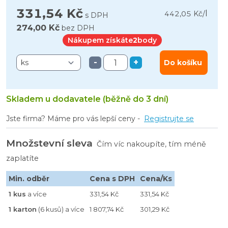
331,54 Kč
l
442,05 Kč
/
s DPH
274,00 Kč
bez DPH
Nákupem získáte
2
body
-
+
Do košíku
Skladem u dodavatele (běžně do 3 dní)
Jste firma? Máme pro vás lepší ceny -
Registrujte se
Množstevní sleva
Čím víc nakoupíte, tím méně
zaplatíte
Min. odběr
Cena s DPH
Cena/Ks
1 kus
a více
331,54 Kč
331,54 Kč
1 karton
(6 kusů) a více
1 807,74 Kč
301,29 Kč