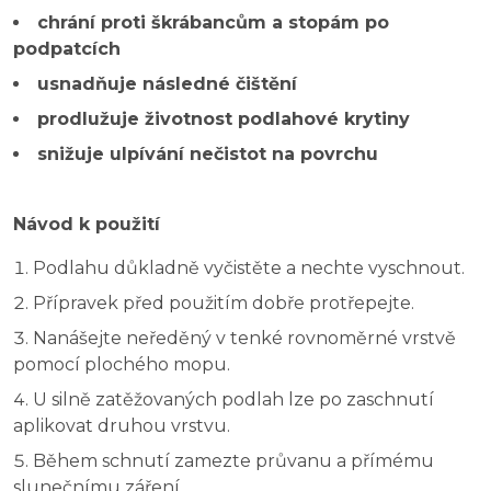
chrání proti škrábancům a stopám po
podpatcích
usnadňuje následné čištění
prodlužuje životnost podlahové krytiny
snižuje ulpívání nečistot na povrchu
Návod k použití
Podlahu důkladně vyčistěte a nechte vyschnout.
Přípravek před použitím dobře protřepejte.
Nanášejte neředěný v tenké rovnoměrné vrstvě
pomocí plochého mopu.
U silně zatěžovaných podlah lze po zaschnutí
aplikovat druhou vrstvu.
Během schnutí zamezte průvanu a přímému
slunečnímu záření.