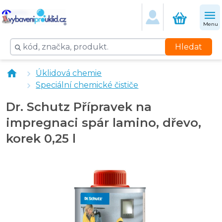
Menu
Hledat
vybaveniprouklid.cz Stěrka na podlahu kov 45 cm ole
Úklidová chemie
Speciální chemické čističe
Dr. Schutz Přípravek na
impregnaci spár lamino, dřevo,
korek 0,25 l