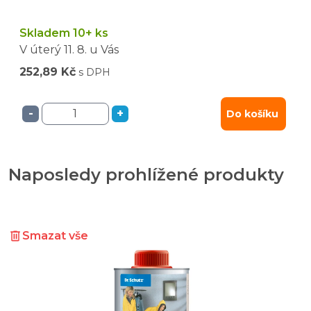
Skladem 10+ ks
V úterý
11. 8.
u Vás
252,89 Kč
s DPH
-
+
Do košíku
Naposledy prohlížené produkty
Smazat vše