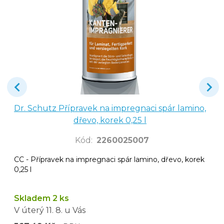
Dr. Schutz Přípravek na impregnaci spár lamino,
dřevo, korek 0,25 l
Kód
:
2260025007
CC - Přípravek na impregnaci spár lamino, dřevo, korek
0,25 l
Skladem 2 ks
V úterý
11. 8.
u Vás