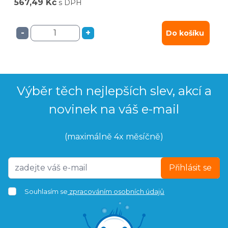
567,49 Kč
s DPH
-
+
Do košíku
Výběr těch nejlepších slev, akcí a
novinek na váš e-mail
(maximálně 4x měsíčně)
Přihlásit se
Souhlasím se
zpracováním osobních údajů