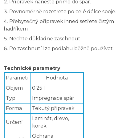
Přípravek naneste přímo do spár.
Rovnoměrně rozetřete po celé délce spoje.
Přebytečný přípravek ihned setřete čistým
hadříkem.
Nechte důkladně zaschnout.
Po zaschnutí lze podlahu běžně používat.
Technické parametry
Parametr
Hodnota
Objem
0,25 l
Typ
Impregnace spár
Forma
Tekutý přípravek
Laminát, dřevo,
Určení
korek
Ochrana