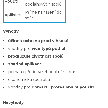
Použití
podlahových spojů
Přímé nanášení do
Aplikace
spár
Výhody
účinná ochrana proti vlhkosti
vhodný pro
více typů podlah
prodlužuje životnost spojů
snadná aplikace
pomáhá předcházet bobtnání hran
ekonomická spotřeba
vhodný pro
domácí i profesionální použití
Nevýhody