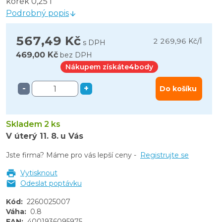
korek 0,25 l
Podrobný popis
567,49 Kč
l
2 269,96 Kč
/
s DPH
469,00 Kč
bez DPH
Nákupem získáte
4
body
-
+
Do košíku
Skladem 2 ks
V úterý
11. 8.
u Vás
Jste firma? Máme pro vás lepší ceny -
Registrujte se
Vytisknout
Odeslat poptávku
Kód
:
2260025007
Váha
:
0.8
EAN
:
4001936095975