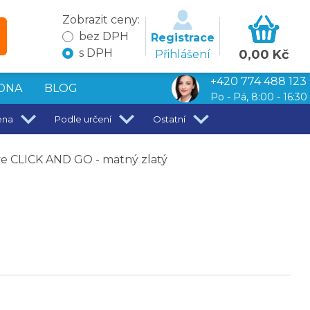
Zobrazit ceny:
bez DPH
Registrace
s DPH
0,00 Kč
Přihlášení
+420 774 488 123
DNA
BLOG
Po - Pá, 8:00 - 16:30
ena
Podle určení
Ostatní
ve CLICK AND GO - matný zlatý