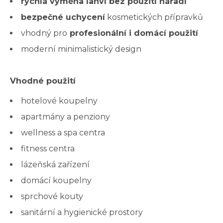
rychlá výměna lahví bez použití nářadí
bezpečné uchycení
kosmetických přípravků
vhodný pro
profesionální i domácí použití
moderní minimalistický design
Vhodné použití
hotelové koupelny
apartmány a penziony
wellness a spa centra
fitness centra
lázeňská zařízení
domácí koupelny
sprchové kouty
sanitární a hygienické prostory