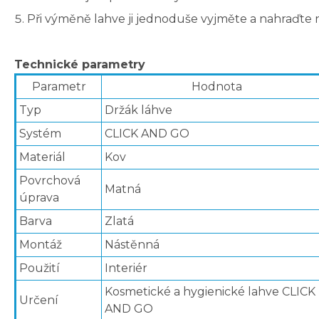
Při výměně lahve ji jednoduše vyjměte a nahraďte 
Technické parametry
Parametr
Hodnota
Typ
Držák láhve
Systém
CLICK AND GO
Materiál
Kov
Povrchová
Matná
úprava
Barva
Zlatá
Montáž
Nástěnná
Použití
Interiér
Kosmetické a hygienické lahve CLICK
Určení
AND GO