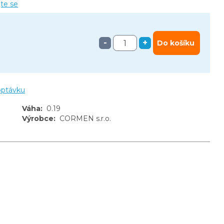
jte se
-
+
Do košíku
optávku
Váha
:
0.19
Výrobce
:
CORMEN s.r.o.