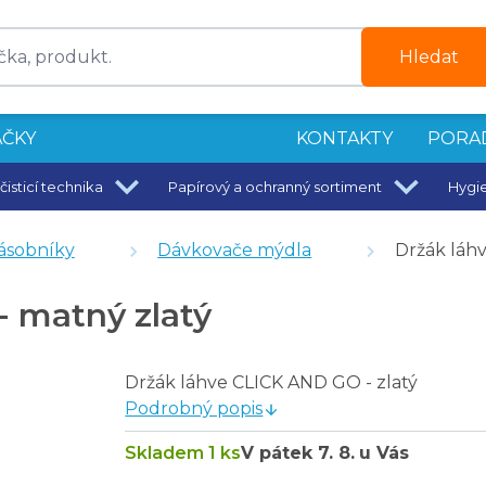
Hledat
ČKY
KONTAKTY
PORA
čisticí technika
Papírový a ochranný sortiment
Hygi
! 550 ml
ásobníky
Dávkovače mýdla
Držák láh
 matný zlatý
Držák láhve CLICK AND GO - zlatý
Podrobný popis
Skladem 1 ks
V pátek
7. 8.
u Vás