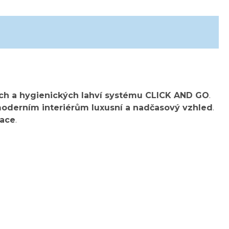
ch a hygienických lahví systému CLICK AND GO
.
oderním interiérům luxusní a nadčasový vzhled
.
lace
.