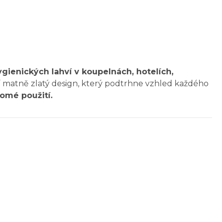
gienických lahví v koupelnách, hotelích,
 matně zlatý design, který podtrhne vzhled každého
romé použití.