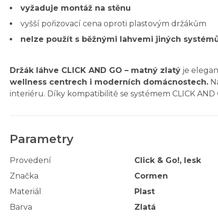
vyžaduje montáž na stěnu
vyšší pořizovací cena oproti plastovým držákům
nelze použít s běžnými lahvemi jiných systém
Držák láhve CLICK AND GO – matný zlatý
je elegan
wellness centrech i moderních domácnostech.
Na
interiéru. Díky kompatibilitě se systémem CLICK AND
Parametry
Provedení
Click & Go!, lesk
Značka
Cormen
Materiál
Plast
Barva
Zlatá