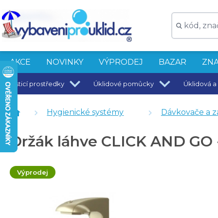
AKCE
NOVINKY
VÝPRODEJ
BAZAR
ZNA
Čisticí prostředky
Úklidové pomůcky
Úklidová a 
ISOLDA Gold vlasový šampon CLICK AND GO! 500 ml
ISOLDA Silver tělový a vlasový šampon CLICK AND GO
Hygienické systémy
Dávkovače a z
Držák láhve CLICK AND GO BASIC
Držák láhve CLICK AND GO -
Výprodej