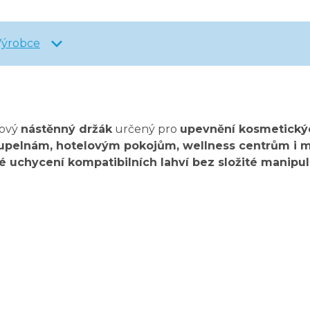
Výrobce
nový
nástěnný držák
určený pro
upevnění kosmetický
pelnám, hotelovým pokojům, wellness centrům i m
é uchycení kompatibilních lahví bez složité manipu