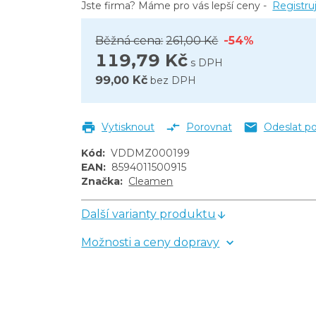
Jste firma? Máme pro vás lepší ceny -
Registru
Běžná cena:
261,00 Kč
-54%
119,79 Kč
s DPH
99,00 Kč
bez DPH
Vytisknout
Porovnat
Odeslat p
Kód
:
VDDMZ000199
EAN
:
8594011500915
Značka
:
Cleamen
Další varianty produktu
Možnosti a ceny dopravy