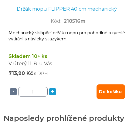
Držák mopu FLIPPER 40 cm mechanický
Kód
:
210516m
Mechanický sklápěcí držák mopu pro pohodlné a rychlé
vytírání s návleky s jazykem.
Skladem 10+ ks
V úterý
11. 8.
u Vás
713,90 Kč
s DPH
-
+
Do košíku
Naposledy prohlížené produkty