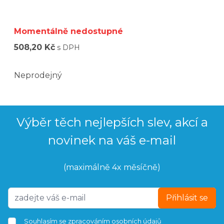
Momentálně nedostupné
508,20 Kč
s DPH
Neprodejný
Výběr těch nejlepších slev, akcí a
novinek na váš e-mail
(maximálně 4x měsíčně)
Přihlásit se
Souhlasím se
zpracováním osobních údajů